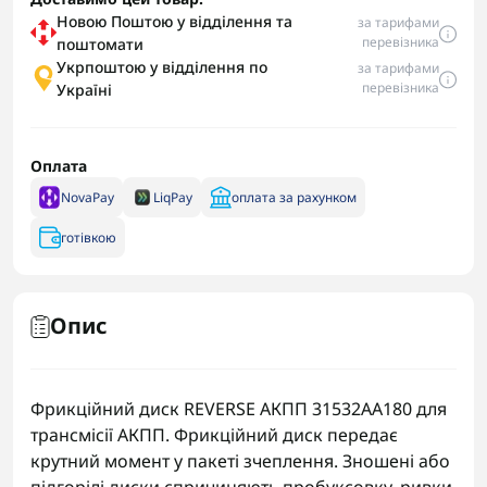
Новою Поштою у відділення та
за тарифами
перевізника
поштомати
Укрпоштою у відділення по
за тарифами
перевізника
Україні
Оплата
NovaPay
LiqPay
оплата за рахунком
готівкою
Опис
Фрикційний диск REVERSE АКПП 31532AA180 для
трансмісії АКПП. Фрикційний диск передає
крутний момент у пакеті зчеплення. Зношені або