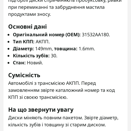
підгорілі диски спричиняють пробуксовку, ривки
при перемиканні та забруднення мастила
продуктами зносу.
Основні дані
Оригінальний номер (OEM):
31532AA180.
Тип КПП:
АКПП.
Діаметр:
149mm,
товщина:
1.6mm.
Кількість зубів:
30.
Стан:
Новий.
Сумісність
Автомобілі з трансмісією АКПП. Перед
замовленням звірте каталожний номер та код
КПП зі своєю трансмісією.
На що звернути увагу
Диски міняють повним пакетом. Звірте діаметр,
кількість зубів і товщину зі старим диском.