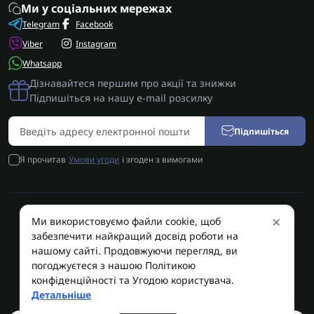
Ми у соціальних мережах
Telegram
Facebook
Viber
Instagram
Whatsapp
Дізнавайтеся першим про акції та знижки
Підпишіться на нашу e-mail розсилку
Підпишіться
Я прочитав
Умови угоди
і згоден з вимогами
×
Ми використовуємо файли cookie, щоб
AUTOSHIFT | Запчастини АКПП | Ремонт АКПП © 2026
забезпечити найкращий досвід роботи на
AUTOSHIFT
нашому сайті. Продовжуючи перегляд, ви
погоджуєтеся з нашою Політикою
конфіденційності та Угодою користувача.
Детальніше