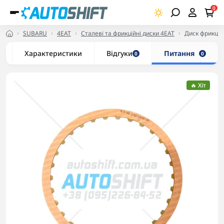
0
SUBARU
4EAT
Сталеві та фрикційні диски 4EAT
Диск фрикци
Характеристики
Відгуки
Питання
0
0
🔥 Хіт