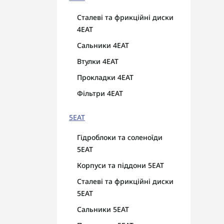
гар
Сталеві та фрикційні диски
AUT
4EAT
діа
Сальники 4EAT
Втулки 4EAT
Прокладки 4EAT
Фільтри 4EAT
5EAT
Гідроблоки та соленоїди
5EAT
Корпуси та піддони 5EAT
Сталеві та фрикційні диски
5EAT
Сальники 5EAT