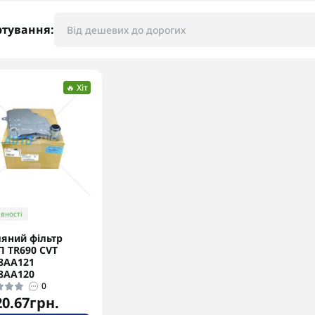
ртування:
🔥 Хіт
вності
яний фільтр
 TR690 CVT
8AA121
8AA120
0
20.67грн.