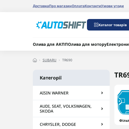
Доставка
Про магазин
Оплата
Контакти
Умови угоди
Каталог товарів
Олива для АКПП
Олива для мотору
Електрони
SUBARU
TR690
TR6
Категорії
AISIN WARNER
AUDI, SEAT, VOLKSWAGEN,
SKODA
Філь
CHRYSLER, DODGE