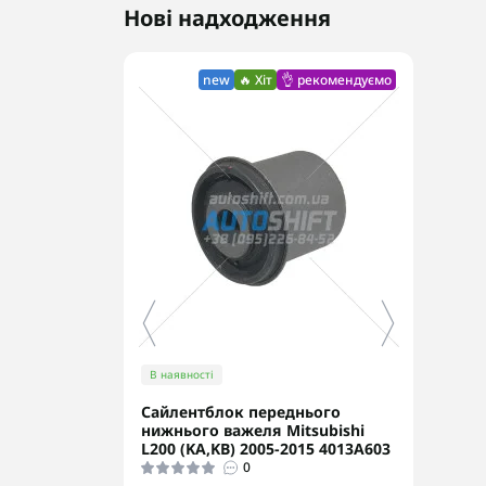
Нові надходження
new
🔥 Хіт
👌 рекомендуємо
В наявності
В ная
Сайлентблок переднього
Перв
нижнього важеля Mitsubishi
Ориг
L200 (KA,KB) 2005-2015 4013A603
0