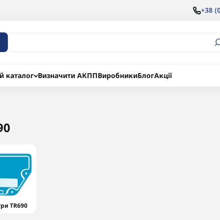
+38 (
й каталог
Визначити АКПП
Виробники
Блог
Акції
90
три TR690