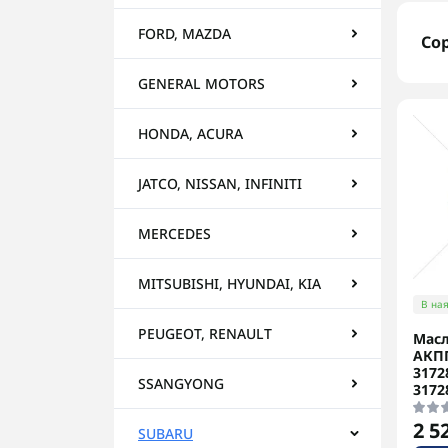
FORD, MAZDA
Со
GENERAL MOTORS
HONDA, ACURA
JATCO, NISSAN, INFINITI
MERCEDES
MITSUBISHI, HYUNDAI, KIA
В ная
PEUGEOT, RENAULT
Масл
АКПП
3172
SSANGYONG
3172
2 5
SUBARU