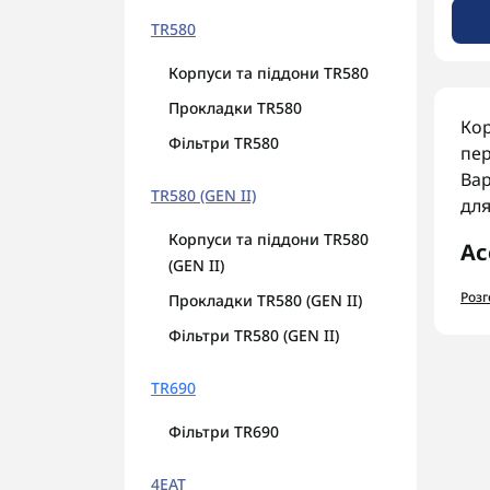
TR580
Корпуси та піддони TR580
Прокладки TR580
Кор
Фільтри TR580
пер
Вар
TR580 (GEN II)
для
Корпуси та піддони TR580
Ас
(GEN II)
У к
Роз
Прокладки TR580 (GEN II)
С
Фільтри TR580 (GEN II)
Ф
Г
TR690
Л
Фільтри TR690
На
Пер
4EAT