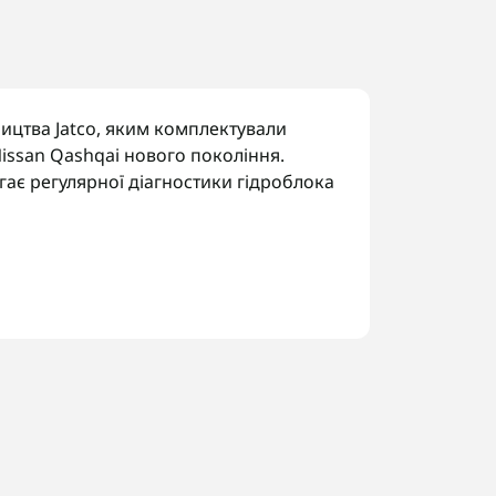
ицтва Jatco, яким комплектували
issan Qashqai нового покоління.
гає регулярної діагностики гідроблока
.
авальним числом.
од трансмісії за шильдиком, щоб