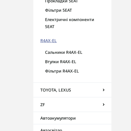
Прокладки 5EAT
Фільтри 5EAT
Електричні компоненти
5EAT
R4AX-EL
Сальники R4AX-EL
Втулки R4AX-EL
Фільтри R4AX-EL
TOYOTA, LEXUS
ZF
Автоакумулятори
Автосвітло