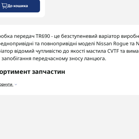
До кошика
обка передач TR690 - це безступеневий варіатор виробн
еднопривідні та повнопривідні моделі Nissan Rogue та N
іатор відомий чутливістю до якості мастила CVTF та вима
 запобігання передчасному зносу ланцюга.
ортимент запчастин
аталозі представлені запчастини для варіатора TR690:
горнути
альники та прокладки
для усунення протікань мастила
ільтри
для очищення мастила від забруднень.
ідроблоки та соленоїди
для керування тиском та перед
анцюг та шківи
для передачі крутного моменту.
 що звернути увагу
ед замовленням деталей обов'язково уточніть точний к