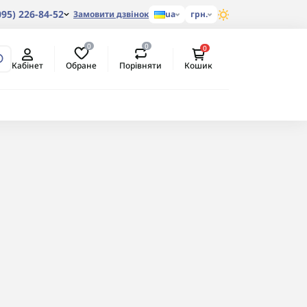
095) 226-84-52
Замовити дзвінок
ua
грн.
0
0
0
Обране
Порівняти
Кабінет
Кошик