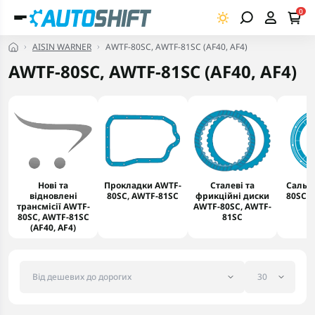
0
AISIN WARNER
AWTF-80SC, AWTF-81SC (AF40, AF4)
AWTF-80SC, AWTF-81SC (AF40, AF4)
Нові та
Прокладки AWTF-
Сталеві та
Сальн
відновлені
80SC, AWTF-81SC
фрикційні диски
80SC, 
трансмісії AWTF-
AWTF-80SC, AWTF-
80SC, AWTF-81SC
81SC
(AF40, AF4)