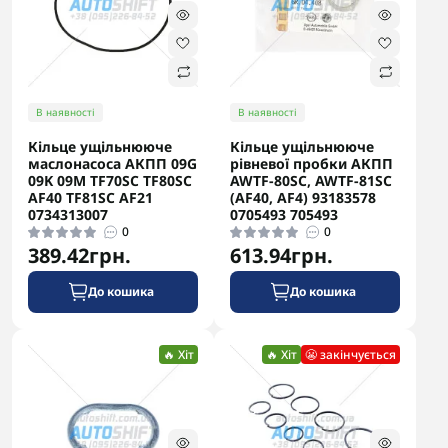
В наявності
В наявності
Кільце ущільнююче
Кільце ущільнююче
маслонасоса АКПП 09G
рівневої пробки АКПП
09K 09M TF70SC TF80SC
AWTF-80SC, AWTF-81SC
AF40 TF81SC AF21
(AF40, AF4) 93183578
0734313007
0705493 705493
0
0
389.42грн.
613.94грн.
До кошика
До кошика
🔥 Хіт
🔥 Хіт
😬 закінчується