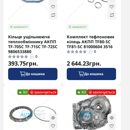
В наявності
В наявності
Кільце ущільнююче
Комплект тефлонових
теплообміннику АКПП
кілець АКПП TF80-SC
TF-70SC TF-71SC TF-72SC
TF81-SC 81000604 3516
9806533880
0
0
393.75грн.
2 644.23грн.
До кошика
До кошика
🔥 Хіт
😬 закінчується
🔥 Хіт
😬 закінчується