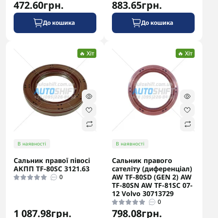
472.60грн.
883.65грн.
До кошика
До кошика
🔥 Хіт
🔥 Хіт
В наявності
В наявності
Сальник правої півосі
Сальник правого
АКПП TF-80SC 3121.63
сателіту (диференціал)
AW TF-80SD (GEN 2) AW
0
TF-80SN AW TF-81SC 07-
12 Volvo 30713729
0
1 087.98грн.
798.08грн.