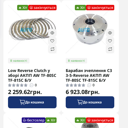
🔥 Хіт
😬 закінчується
🔥 Хіт
😬 закінчується
В наявності
В наявності
Low Reverse Clutch у
Барабан зчеплення C3
зборі АКПП AW TF-80SC
3-5-Reverse АКПП AW
TF-81SC Б/У
TF-80SC TF-81SC Б/У
0
0
2 259.62грн.
6 923.08грн.
До кошика
До кошика
👍 бестселер
🔥 Хіт
🔥 Хіт
😬 закінчується