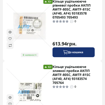
Кільце ущільнююче
🔥 Хіт
рівневої пробки АКПП
AWTF-80SC, AWTF-81SC
(AF40, AF4) 93183578
0705493 705493
0
613.94грн.
До кошика
В наявності
Кільце ущільнююче
🔥 Хіт
зливної пробки АКПП
AWTF-80SC, AWTF-81SC
(AF40, AF4) 93183574
705764
0