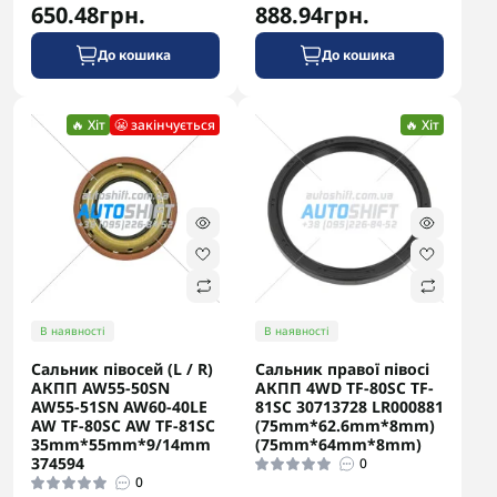
650.48грн.
888.94грн.
До кошика
До кошика
🔥 Хіт
😬 закінчується
🔥 Хіт
В наявності
В наявності
Сальник півосей (L / R)
Сальник правої півосі
АКПП AW55-50SN
АКПП 4WD TF-80SC TF-
AW55-51SN AW60-40LE
81SC 30713728 LR000881
AW TF-80SC AW TF-81SC
(75mm*62.6mm*8mm)
35mm*55mm*9/14mm
(75mm*64mm*8mm)
374594
0
0