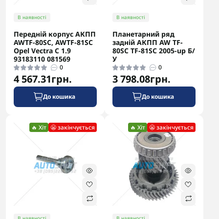
В наявності
В наявності
Передній корпус АКПП
Планетарний ряд
AWTF-80SC, AWTF-81SC
задній АКПП AW TF-
Opel Vectra C 1.9
80SC TF-81SC 2005-up Б/
93183110 081569
У
0
0
4 567.31грн.
3 798.08грн.
До кошика
До кошика
🔥 Хіт
😬 закінчується
🔥 Хіт
😬 закінчується
В наявності
В наявності