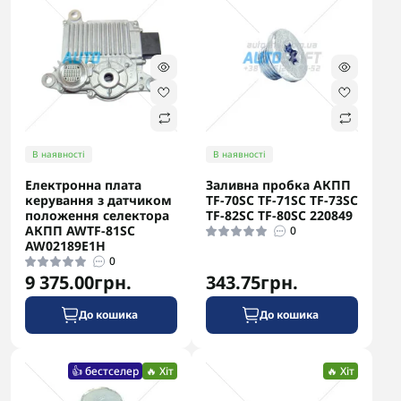
В наявності
В наявності
Електронна плата
Заливна пробка АКПП
керування з датчиком
TF-70SC TF-71SC TF-73SC
положення селектора
TF-82SC TF-80SC 220849
АКПП AWTF-81SC
0
AW02189E1H
0
9 375.00грн.
343.75грн.
До кошика
До кошика
👍 бестселер
🔥 Хіт
🔥 Хіт