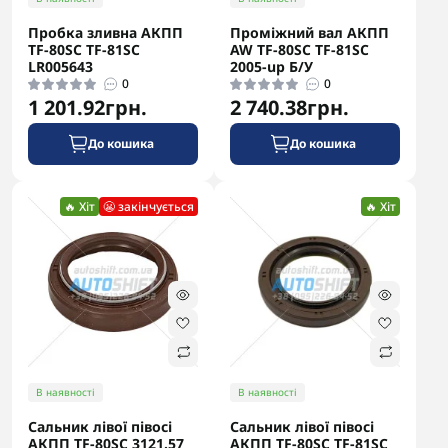
Пробка зливна АКПП
Проміжний вал АКПП
TF-80SC TF-81SC
AW TF-80SC TF-81SC
LR005643
2005-up Б/У
0
0
1 201.92грн.
2 740.38грн.
До кошика
До кошика
🔥 Хіт
😬 закінчується
🔥 Хіт
В наявності
В наявності
Сальник лівої півосі
Сальник лівої півосі
АКПП TF-80SC 3121.57
АКПП TF-80SC TF-81SC