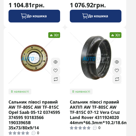
1 104.81грн.
1 076.92грн.
До кошика
До кошика
🔥 Хіт
🔥 Хіт
В наявності
В наявності
Сальник півосі правий
Сальник півосі правий
AW TF-80SC AW TF-81SC
АКПП AW TF-80SC AW
Opel Saab 05-12 0374595
TF-81SC 07-12 Vera Cruz
374595 93183566
Land Rover 4311924020
19033965B
44mm*66.3mm*10.2/18.6mm
35x73/80x9/14
0
0