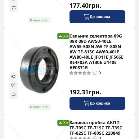
177.40грн.
До кошика
В наявності
Сальник селектора 09G
🔥 Хіт
09K 09D AW50-40LE
AW55-50SN AW TF-80SN
AW TF-81SC AW60-40LE
AW80-40LE JF011E JF506E
RE4F03A A130E U140E
AE0371R
0
192.31грн.
До кошика
В наявності
Заливна пробка АКПП
🔥 Хіт
TF-70SC TF-71SC TF-73SC
TF-82SC TF-80SC 220849
0