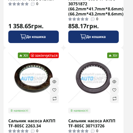
30751872
0
(66.2mm*41.7mm*8.6mm)
(66.2mm*43.2mm*8.6mm)
0
1 358.65грн.
858.17грн.
До кошика
До кошика
🔥 Хіт
😬 закінчується
🔥 Хіт
В наявності
В наявності
Сальник насоса АКПП
Сальник насоса АКПП
TF-80SC 2263.34
TF-80SC 30713726
0
0