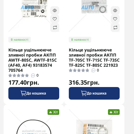
В наявності
В наявності
Кільце ущільнююче
Кільце ущільнююче
зливної пробки АКПП
зливної пробки АКПП
AWTF-80SC, AWTF-81SC
TF-70SC TF-71SC TF-73SC
(AF40, AF4) 93183574
TF-82SC TF-80SC 221923
705764
0
0
177.40грн.
316.35грн.
До кошика
До кошика
🔥 Хіт
🔥 Хіт