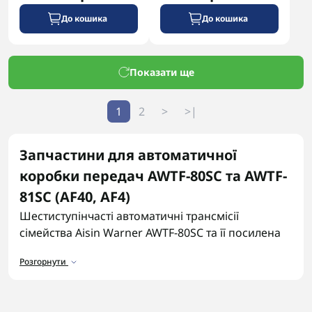
До кошика
До кошика
Показати ще
1
2
>
>|
Запчастини для автоматичної
коробки передач AWTF-80SC та AWTF-
81SC (AF40, AF4)
Шестиступінчасті автоматичні трансмісії
сімейства Aisin Warner AWTF-80SC та її посилена
версія AWTF-81SC встановлюються на автомобілі
Розгорнути
багатьох світових брендів, включаючи Volvo,
Opel, Ford та Peugeot. Ці коробки передач
відрізняються компактністю та плавністю