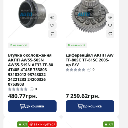
В наявності
В наявності
Втулка охолодження
Диференціал АКПП AW
АКПП AW55-50SN
TF-80SC TF-81SC 2005-
AW55-51SN AF33 TF-80
up Б/У
4T40E 4T45E 753803
0
93183012 93743022
24221233 24200326
0753803
0
480.77грн.
7 259.62грн.
До кошика
До кошика
🔥 Хіт
😬 закінчується
🔥 Хіт