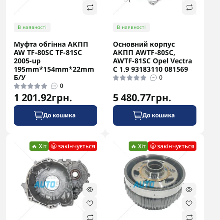
В наявності
В наявності
Муфта обгінна АКПП
Основний корпус
AW TF-80SC TF-81SC
АКПП AWTF-80SC,
2005-up
AWTF-81SC Opel Vectra
195mm*154mm*22mm
C 1.9 93183110 081569
Б/У
0
0
1 201.92грн.
5 480.77грн.
До кошика
До кошика
🔥 Хіт
😬 закінчується
🔥 Хіт
😬 закінчується