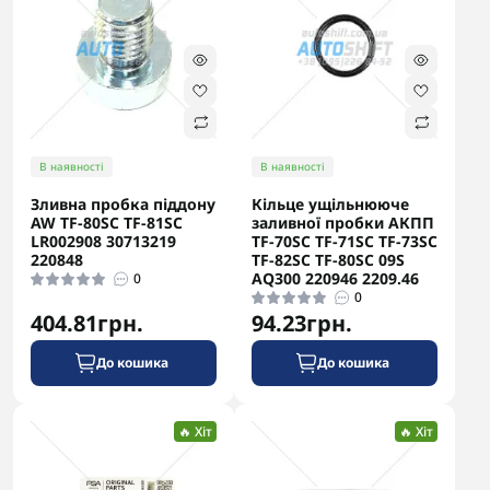
В наявності
В наявності
Зливна пробка піддону
Кільце ущільнююче
AW TF-80SC TF-81SC
заливної пробки АКПП
LR002908 30713219
TF-70SC TF-71SC TF-73SC
220848
TF-82SC TF-80SC 09S
AQ300 220946 2209.46
0
0
404.81грн.
94.23грн.
До кошика
До кошика
🔥 Хіт
🔥 Хіт