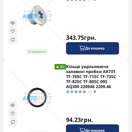
343.75грн.
До кошика
В наявності
Кільце ущільнююче
🔥 Хіт
заливної пробки АКПП
TF-70SC TF-71SC TF-73SC
TF-82SC TF-80SC 09S
AQ300 220946 2209.46
0
94.23грн.
До кошика