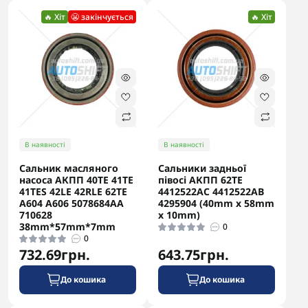
🔥 Хіт
😬 закінчується
🔥 Хіт
В наявності
В наявності
Сальник масляного
Сальники задньої
насоса АКПП 40TE 41TE
півосі АКПП 62TE
41TES 42LE 42RLE 62TE
4412522AC 4412522AB
A604 A606 5078684AA
4295904 (40mm x 58mm
710628
x 10mm)
38mm*57mm*7mm
0
0
732.69грн.
643.75грн.
До кошика
До кошика