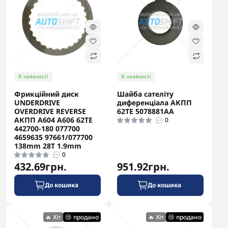
В наявності
В наявності
Фрикційний диск
Шайба сателіту
UNDERDRIVE
диференціала АКПП
OVERDRIVE REVERSE
62TE 5078881AA
АКПП A604 A606 62TE
0
442700-180 077700
4659635 97661/077700
138mm 28T 1.9mm
0
432.69грн.
951.92грн.
До кошика
До кошика
🔥 Хіт
😢 продано
🔥 Хіт
😢 продано