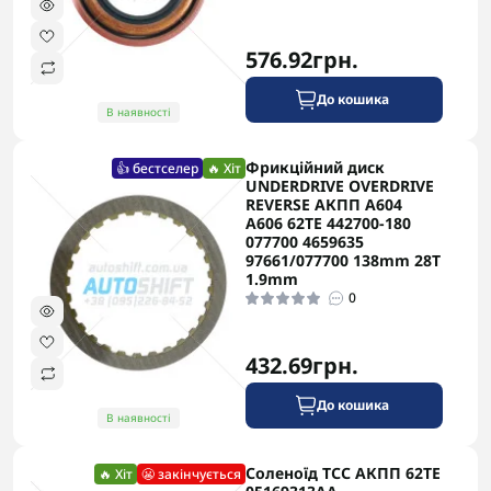
576.92грн.
До кошика
В наявності
Фрикційний диск
👍 бестселер
🔥 Хіт
UNDERDRIVE OVERDRIVE
REVERSE АКПП A604
A606 62TE 442700-180
077700 4659635
97661/077700 138mm 28T
1.9mm
0
432.69грн.
До кошика
В наявності
Соленоїд ТСС АКПП 62TE
🔥 Хіт
😬 закінчується