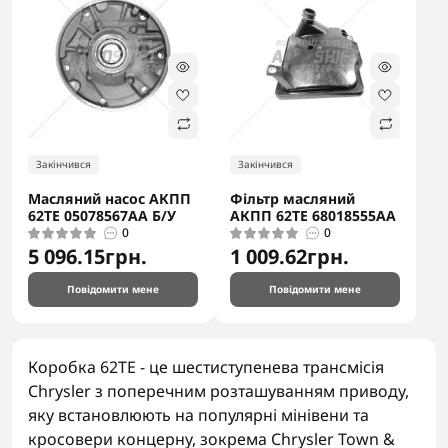
Закінчився
Закінчився
Масляний насос АКПП
Фільтр масляний
62TE 05078567AA Б/У
АКПП 62TE 68018555AA
0
0
5 096.15грн.
1 009.62грн.
Повідомити мене
Повідомити мене
Коробка 62TE - це шестиступенева трансмісія
Chrysler з поперечним розташуванням приводу,
яку встановлюють на популярні мінівени та
кросовери концерну, зокрема Chrysler Town &