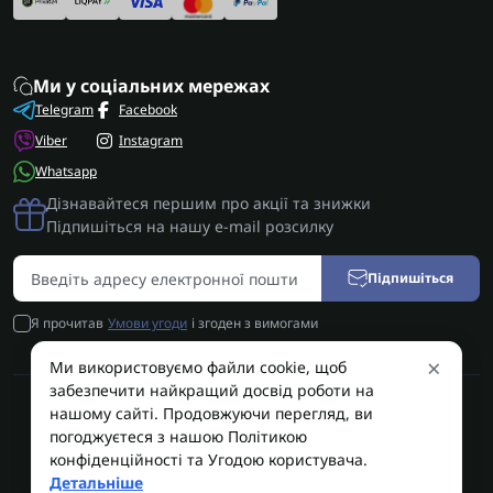
Ми у соціальних мережах
Telegram
Facebook
Viber
Instagram
Whatsapp
Дізнавайтеся першим про акції та знижки
Підпишіться на нашу e-mail розсилку
Підпишіться
Я прочитав
Умови угоди
і згоден з вимогами
×
Ми використовуємо файли cookie, щоб
забезпечити найкращий досвід роботи на
нашому сайті. Продовжуючи перегляд, ви
AUTOSHIFT | Запчастини АКПП | Ремонт АКПП © 2026
погоджуєтеся з нашою Політикою
конфіденційності та Угодою користувача.
AUTOSHIFT
Детальніше