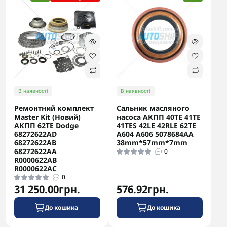
В наявності
В наявності
Ремонтний комплект
Сальник масляного
Master Kit (Новий)
насоса АКПП 40TE 41TE
АКПП 62TE Dodge
41TES 42LE 42RLE 62TE
68272622AD
A604 A606 5078684AA
68272622AB
38mm*57mm*7mm
68272622AA
0
R0000622AB
R0000622AC
0
31 250.00грн.
576.92грн.
До кошика
До кошика