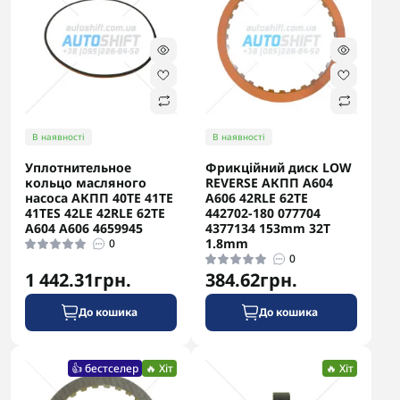
В наявності
В наявності
Уплотнительное
Фрикційний диск LOW
кольцо масляного
REVERSE АКПП A604
насоса АКПП 40TE 41TE
A606 42RLE 62TE
41TES 42LE 42RLE 62TE
442702-180 077704
A604 A606 4659945
4377134 153mm 32T
1.8mm
0
0
1 442.31грн.
384.62грн.
До кошика
До кошика
👍 бестселер
🔥 Хіт
🔥 Хіт