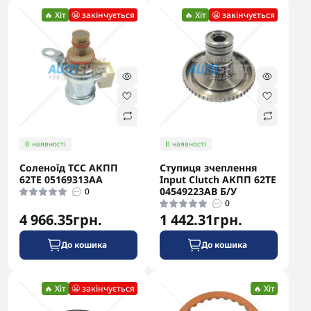
🔥 Хіт
😬 закінчується
🔥 Хіт
😬 закінчується
В наявності
В наявності
Соленоїд ТСС АКПП
Ступиця зчеплення
62TE 05169313AA
Input Clutch АКПП 62TE
04549223AB Б/У
0
0
4 966.35грн.
1 442.31грн.
До кошика
До кошика
🔥 Хіт
😬 закінчується
🔥 Хіт