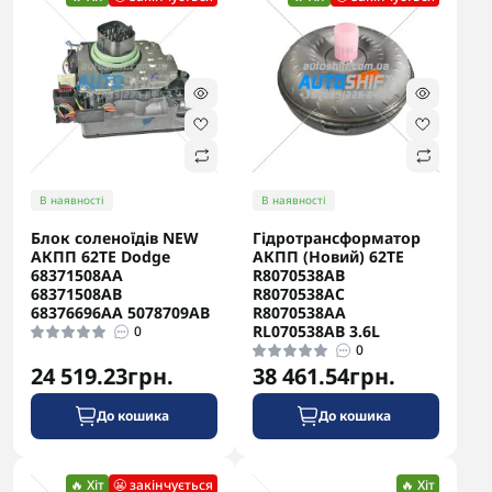
В наявності
В наявності
Блок соленоїдів NEW
Гідротрансформатор
АКПП 62TE Dodge
АКПП (Новий) 62TE
68371508AA
R8070538AB
68371508AB
R8070538AC
68376696AA 5078709AB
R8070538AA
RL070538AB 3.6L
0
0
24 519.23грн.
38 461.54грн.
До кошика
До кошика
🔥 Хіт
😬 закінчується
🔥 Хіт