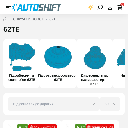
0
CHRYSLER, DODGE
62TE
62TE
Гідроблоки та
Гідротрансформатори
Диференціали,
Насо
соленоїди 62TE
62TE
вали, шестерні
62TE
🔥 Хіт
😬 закінчується
🔥 Хіт
😬 закінчується