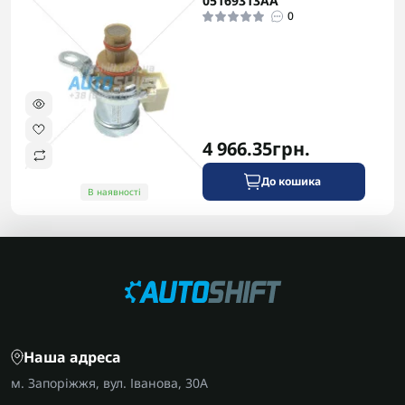
05169313AA
0
4 966.35грн.
До кошика
В наявності
Наша адреса
м. Запоріжжя, вул. Іванова, 30А