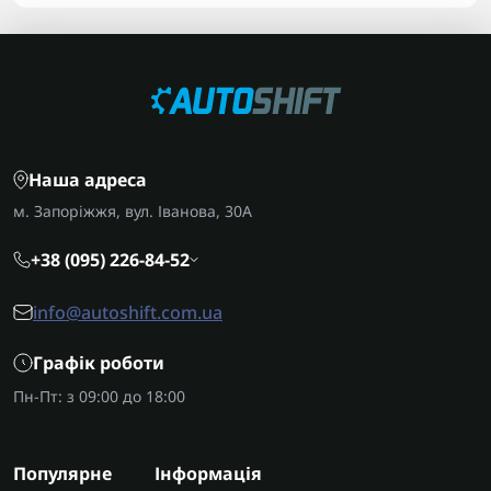
Перед замовленням підшипника обов'язково
уточніть точний код трансмісії за шильдиком,
щоб гарантовано отримати сумісний елемент
потрібного розміру.
AUTOSHIFT швидко та надійно доставляє
замовлення по всій Україні. У Запоріжжі
виконуємо капітальний ремонт цих коробок
Наша адреса
передач з гарантією на виконані роботи.
м. Запоріжжя, вул. Іванова, 30А
+38 (095) 226-84-52
info@autoshift.com.ua
Графік роботи
Пн-Пт: з 09:00 до 18:00
Популярне
Інформація