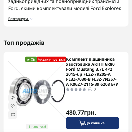
задньопривідних та повнопривідних трансмісій
Ford, якими комплектували моделі Ford Explorer,
F-150 та Range Rover. Знос підшипників
Розгорнути
проявляється гулом та вібрацією під час руху.
Асортимент підшипників
Топ продажів
У каталозі представлені підшипники для коробок
6R60, 6R75, 6R80:
Комплект підшипника
🔥 Хіт
😬 закінчується
Голчасті підшипники
для опори планетарних
хвостовика АКПП 6R80
шестерень.
Ford Mustang 3.7L 4×2
2015-up FL3Z-7R205-A
Кулькові підшипники
для опори вихідних
FL3Z-7030-B FL3Z-7N357-
валів.
A K0627-2115-39 6208 Б/У
0
Упорні шайби-підшипники
для фіксації
осьового зазору.
Ремонтні комплекти підшипників
для
капітального ремонту.
480.77грн.
На що звернути увагу
До кошика
В наявності