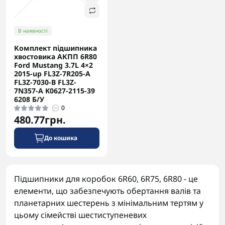
В наявності
Комплект підшипника
хвостовика АКПП 6R80
Ford Mustang 3.7L 4×2
2015-up FL3Z-7R205-A
FL3Z-7030-B FL3Z-
7N357-A K0627-2115-39
6208 Б/У
0
480.77грн.
До кошика
Підшипники для коробок 6R60, 6R75, 6R80 - це
елементи, що забезпечують обертання валів та
планетарних шестерень з мінімальним тертям у
цьому сімействі шестиступеневих