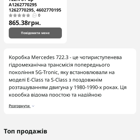
A1262770295
1262770295, 4602770195
0
865.38грн.
Повідомити мене
Коробка Mercedes 722.3 - це чотириступенева
гідромеханічна трансмісія попереднього
покоління 5G-Tronic, яку встановлювали на
моделі E-Class та S-Class з поздовжнім
розташуванням двигуна у 1980-1990-х роках. Ця
коробка відома простою та надійною
механічною конструкцією без складної
Розгорнути
електроніки, характерної для пізніших версій
722.х, що робить її ремонт відносно
передбачуваним завданням.
Топ продажів
Деталі для коробки Mercedes 722.3