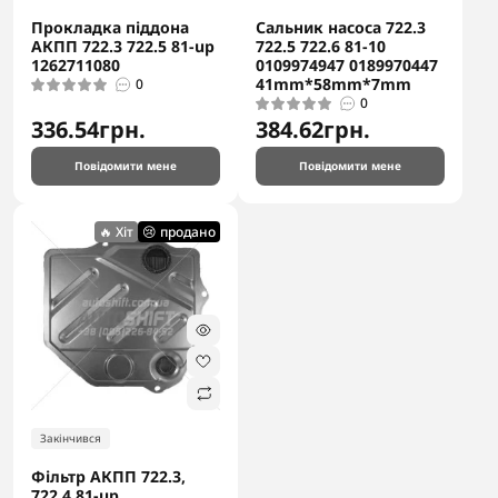
Прокладка піддона
Сальник насоса 722.3
АКПП 722.3 722.5 81-up
722.5 722.6 81-10
1262711080
0109974947 0189970447
41mm*58mm*7mm
0
0
336.54грн.
384.62грн.
Повідомити мене
Повідомити мене
🔥 Хіт
😢 продано
Закінчився
Фільтр АКПП 722.3,
722.4 81-up