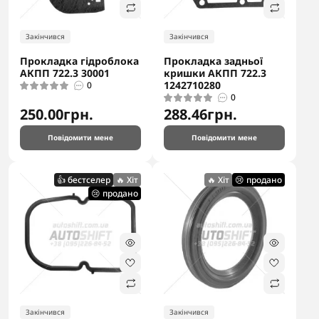
Закінчився
Закінчився
Прокладка гідроблока
Прокладка задньої
АКПП 722.3 30001
кришки АКПП 722.3
1242710280
0
0
250.00грн.
288.46грн.
Повідомити мене
Повідомити мене
👍 бестселер
🔥 Хіт
🔥 Хіт
😢 продано
😢 продано
Закінчився
Закінчився