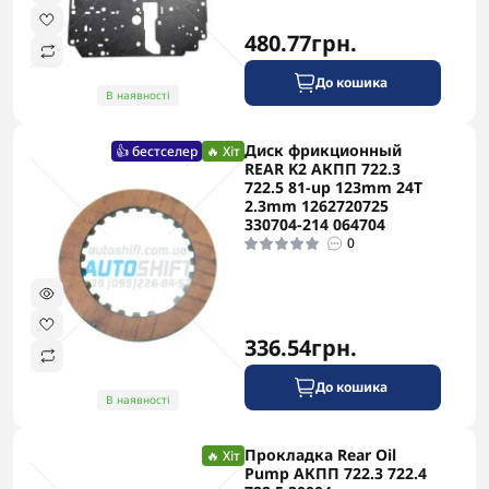
замовлення по всій території України. У
Запоріжжі виконуємо діагностику та ремонт
480.77грн.
коробки 722.3 з повною гарантією на всі
До кошика
виконані роботи та якісні комплектуючі.
В наявності
Диск фрикционный
👍 бестселер
🔥 Хіт
REAR K2 АКПП 722.3
722.5 81-up 123mm 24T
2.3mm 1262720725
330704-214 064704
0
336.54грн.
До кошика
В наявності
Прокладка Rear Oil
🔥 Хіт
Pump АКПП 722.3 722.4