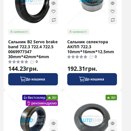
В наявності
В наявності
Сальник B2 Servo brake
Сальник селектора
band 722.3 722.4 722.5
АКПП 722.3
0069977347
10mm*16mm*12.5mm
30mm*42mm*6mm
0
0
144.23грн.
192.31грн.
До кошика
До кошика
👍 бестселер
🔥 Хіт
🔥 Хіт
👌 рекомендуємо