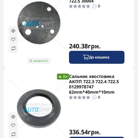
722.5 30004
0
240.38грн.
До кошика
В наявності
Сальник хвостовика
🔥 Хіт
АКПП 722.3 722.4 722.5
0129978747
62mm*40mm*10mm
0
336.54грн.