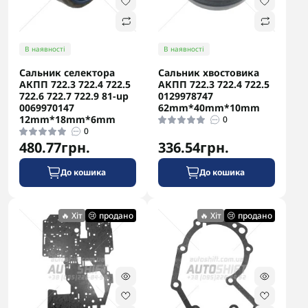
В наявності
В наявності
Сальник селектора
Сальник хвостовика
АКПП 722.3 722.4 722.5
АКПП 722.3 722.4 722.5
722.6 722.7 722.9 81-up
0129978747
0069970147
62mm*40mm*10mm
12mm*18mm*6mm
0
0
480.77грн.
336.54грн.
До кошика
До кошика
🔥 Хіт
😢 продано
🔥 Хіт
😢 продано