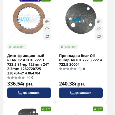
В наявності
В наявності
Диск фрикционный
Прокладка Rear Oil
REAR K2 АКПП 722.3
Pump АКПП 722.3 722.4
722.5 81-up 123mm 24T
722.5 30004
2.3mm 1262720725
0
330704-214 064704
0
336.54грн.
240.38грн.
До кошика
До кошика
🔥 Хіт
🔥 Хіт