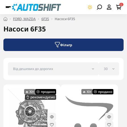
0
FORD, MAZDA
6F35
Насоси 6F35
Насоси 6F35
Фільтр
🔥 Хіт
😢 продано
🔥 Хіт
😢 продано
👌 рекомендуємо