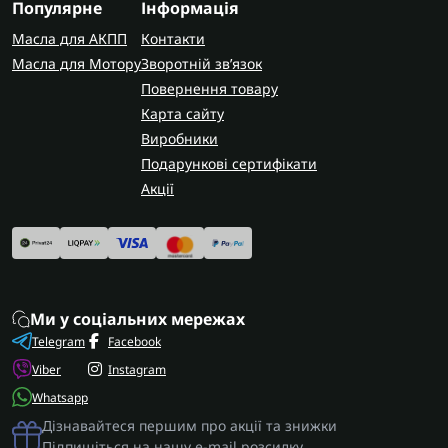
Популярне
Інформація
замовлення по всій Україні. У Запоріжжі
виконуємо заміну насоса та повний ремонт
Масла для АКПП
Контакти
коробки 6F35 з гарантією на виконані роботи.
Масла для Мотору
Зворотній зв’язок
Повернення товару
Карта сайту
Виробники
Подарункові сертифікати
Акції
Ми у соціальних мережах
Telegram
Facebook
Viber
Instagram
Whatsapp
Дізнавайтеся першим про акції та знижки
Підпишіться на нашу e-mail розсилку