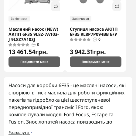
Закінчився
Закінчився
Масляний насос (NEW)
Ступиця насоса АКПП
АКПП 6F35 9L8Z-7A103-
6F35 9L8P7P094BB Б/У
J 9L8Z7A103J
0
0
13 461.54грн.
3 942.31грн.
Повідомити мене
Повідомити мене
Насоси для коробки 6F35 - це масляні насоси, які
створюють тиск мастила для роботи фрикційних
пакетів та гідроблока цієї шестиступеневої
переднопривідної трансмісії Ford, якою
комплектували моделі Ford Focus, Escape та
Fusion. Знос лопатей насоса призводить до
падіння тиску мастила.
Розгорнути