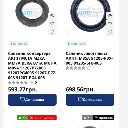
В наявності
В наявності
Сальник конвертера
Сальник лівої півосі
АКПП MCTA MZKA
АКПП M8SA 91205-P0X-
MM7A B5RA B7TA MGHA
005 91205-5F8-003
M8SA 91207P7Z003
0
91207PG4005 91207-P7Z-
003 91207-PG4-005
0
593.27грн.
698.56грн.
До кошика
До кошика
🔥 Хіт
😬 закінчується
🔥 Хіт
😢 продано