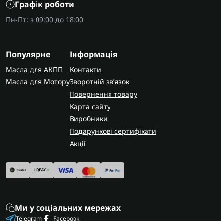
Перед замовленням деталей обов'язково
Графік роботи
уточніть точний код трансмісії за шильдиком,
Пн-Пт: з 09:00 до 18:00
щоб гарантовано отримати сумісні комплектуючі.
AUTOSHIFT швидко та надійно доставляє
Популярне
Інформація
замовлення по всій Україні. У Запоріжжі
виконуємо діагностику та ремонт коробки M8SA
Масла для АКПП
Контакти
з гарантією на виконані роботи.
Масла для Мотору
Зворотній зв’язок
Повернення товару
Карта сайту
Виробники
Подарункові сертифікати
Акції
Ми у соціальних мережах
Telegram
Facebook