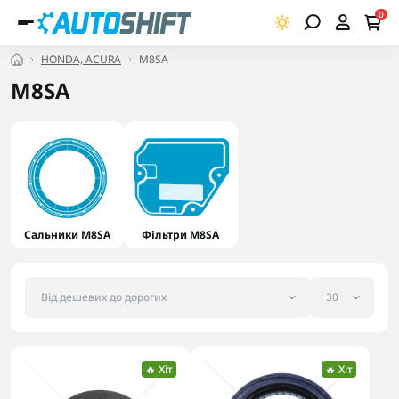
0
HONDA, ACURA
M8SA
M8SA
Сальники M8SA
Фільтри M8SA
🔥 Хіт
🔥 Хіт