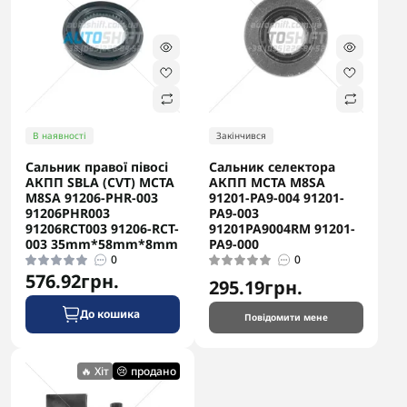
В наявності
Закінчився
Сальник правої півосі
Сальник селектора
АКПП SBLA (CVT) MCTA
АКПП MCTA M8SA
M8SA 91206-PHR-003
91201-PA9-004 91201-
91206PHR003
PA9-003
91206RCT003 91206-RCT-
91201PA9004RM 91201-
003 35mm*58mm*8mm
PA9-000
0
0
576.92грн.
295.19грн.
До кошика
Повідомити мене
🔥 Хіт
😢 продано