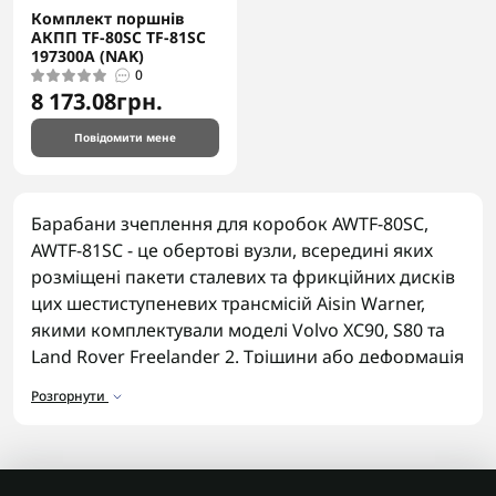
0AM
Комплект поршнів
0
АКПП TF-80SC TF-81SC
197300A (NAK)
3 846.15грн.
0
8 173.08грн.
До кошика
Повідомити мене
Барабани зчеплення для коробок AWTF-80SC,
AWTF-81SC - це обертові вузли, всередині яких
розміщені пакети сталевих та фрикційних дисків
цих шестиступеневих трансмісій Aisin Warner,
якими комплектували моделі Volvo XC90, S80 та
Land Rover Freelander 2. Тріщини або деформація
барабана зчеплення унеможливлюють
Розгорнути
нормальну роботу фрикційного пакета навіть
після заміни дисків.
Асортимент барабанів