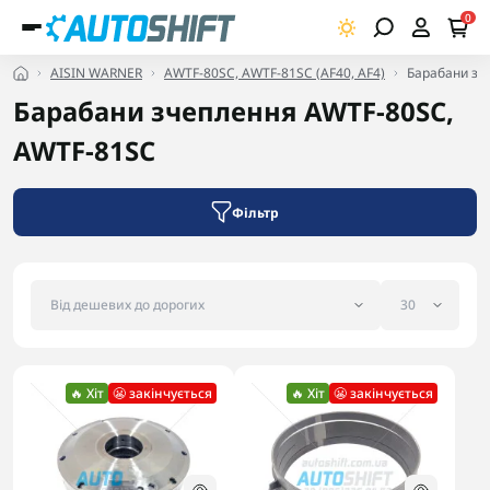
0
AISIN WARNER
AWTF-80SC, AWTF-81SC (AF40, AF4)
Барабани зч
Барабани зчеплення AWTF-80SC,
AWTF-81SC
Фільтр
🔥 Хіт
😬 закінчується
🔥 Хіт
😬 закінчується