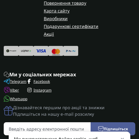
замовлення по всій Україні. У Запоріжжі
Повернення товару
виконуємо капітальний ремонт цих коробок
Карта сайту
передач з гарантією на виконані роботи.
Виробники
Подарункові сертифікати
Акції
Ми у соціальних мережах
Telegram
Facebook
Viber
Instagram
Whatsapp
Дізнавайтеся першим про акції та знижки
Підпишіться на нашу e-mail розсилку
Підпишіться
Ми використовуємо файли cookie, щоб