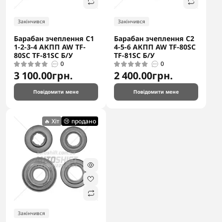
Закінчився
Закінчився
Барабан зчеплення C1
Барабан зчеплення C2
1-2-3-4 АКПП AW TF-
4-5-6 АКПП AW TF-80SC
80SC TF-81SC Б/У
TF-81SC Б/У
0
0
new
🔥 Хіт
😬 закінчується
👌 рекомендуємо
3 100.00грн.
2 400.00грн.
Повідомити мене
Повідомити мене
🔥 Хіт
😢 продано
В наявності
Закінчився
Первинний вал K1 (Новий, Оригінал) [17T] DSG7 DQ200