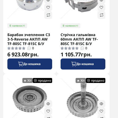
В наявності
В наявності
Барабан зчеплення C3
Стрічка гальмівна
3-5-Reverse АКПП AW
60mm АКПП AW TF-
TF-80SC TF-81SC Б/У
80SC TF-81SC Б/У
0
0
6 923.08грн.
1 105.77грн.
До кошика
До кошика
🔥 Хіт
😢 продано
🔥 Хіт
😢 продано