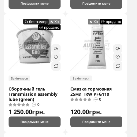
Повідомити мене
Повідомити мене
👍 бестселер
🔥 Хіт
🔥 Хіт
😢 продано
😢 продано
Закінчився
Закінчився
Сборочный гель
Смазка тормозная
Transmission assembly
25мл TRW PFG110
lube (green)
0
0
1 250.00грн.
120.00грн.
Повідомити мене
Повідомити мене