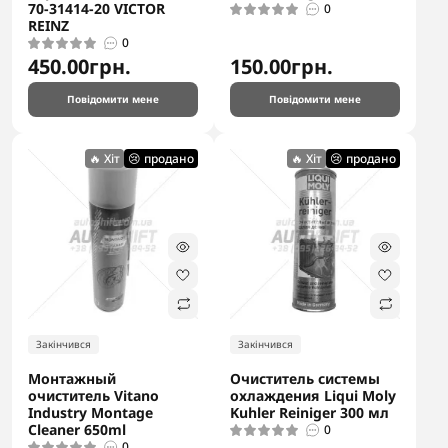
70-31414-20 VICTOR
0
REINZ
0
450.00грн.
150.00грн.
Повідомити мене
Повідомити мене
🔥 Хіт
😢 продано
🔥 Хіт
😢 продано
Закінчився
Закінчився
Монтажный
Очиститель системы
очиститель Vitano
охлаждения Liqui Moly
Industry Montage
Kuhler Reiniger 300 мл
Cleaner 650ml
0
0