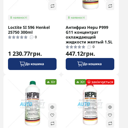
В наявності
В наявності
Loctite SI 596 Henkel
Антифриз Hepu P999
25750 300ml
G11 концентрат
охлаждающей
0
жидкости желтый 1.5L
0
1 230.77грн.
447.12грн.
До кошика
До кошика
🔥 Хіт
🔥 Хіт
😬 закінчується