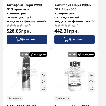
Антифриз Hepu P999
Антифриз Hepu P999-
G13 премиум
G12 Plus -80С
концентрат
концентрат
охлаждающей
охлаждающей
жидкости фиолетовый
жидкости фиолетовый
0
0
528.85грн.
442.31грн.
До кошика
До кошика
🔥 Хіт
😢 продано
🔥 Хіт
😢 продано
Закінчився
Закінчився