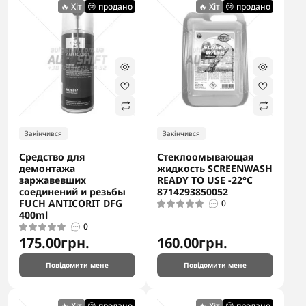
🔥 Хіт
😢 продано
🔥 Хіт
😢 продано
Закінчився
Закінчився
Средство для
Стеклоомывающая
демонтажа
жидкость SCREENWASH
заржавевших
READY TO USE -22°C
соединений и резьбы
8714293850052
FUCH ANTICORIT DFG
0
400ml
0
175.00грн.
160.00грн.
Повідомити мене
Повідомити мене
🔥 Хіт
😢 продано
🔥 Хіт
😢 продано