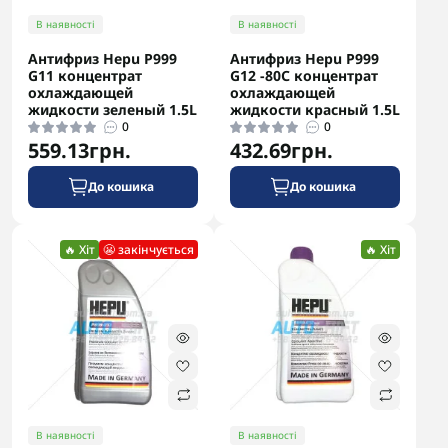
В наявності
В наявності
Антифриз Hepu P999
Антифриз Hepu P999
G11 концентрат
G12 -80С концентрат
охлаждающей
охлаждающей
жидкости зеленый 1.5L
жидкости красный 1.5L
0
0
559.13грн.
432.69грн.
До кошика
До кошика
🔥 Хіт
😬 закінчується
🔥 Хіт
В наявності
В наявності