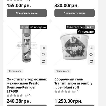
155.00грн.
320.00грн.
Повідомити мене
Повідомити мене
🔥 Хіт
😢 продано
👍 бестселер
🔥 Хіт
😢 продано
Закінчився
Закінчився
Очиститель тормозных
Сборочный гель
механизмов Presto
Transmission assembly
Bremsen-Reiniger
lube (blue) soft
217609
0
0
240.38грн.
1 250.00грн.