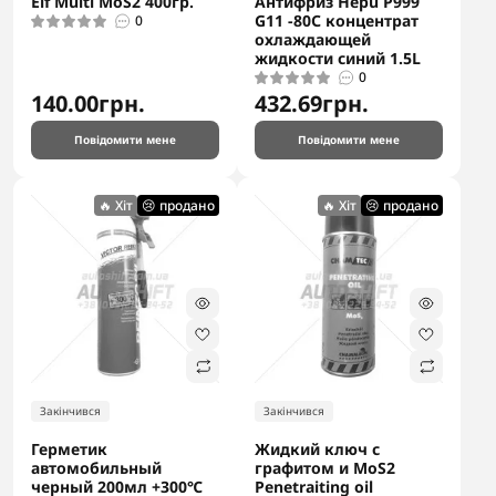
Elf Multi MoS2 400гр.
Антифриз Hepu P999
G11 -80С концентрат
0
охлаждающей
жидкости синий 1.5L
0
140.00грн.
432.69грн.
Повідомити мене
Повідомити мене
🔥 Хіт
😢 продано
🔥 Хіт
😢 продано
Закінчився
Закінчився
Герметик
Жидкий ключ с
автомобильный
графитом и MoS2
черный 200мл +300℃
Penetraiting oil