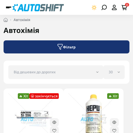
0
Автохімія
Автохімія
Фільтр
🔥 Хіт
😬 закінчується
🔥 Хіт