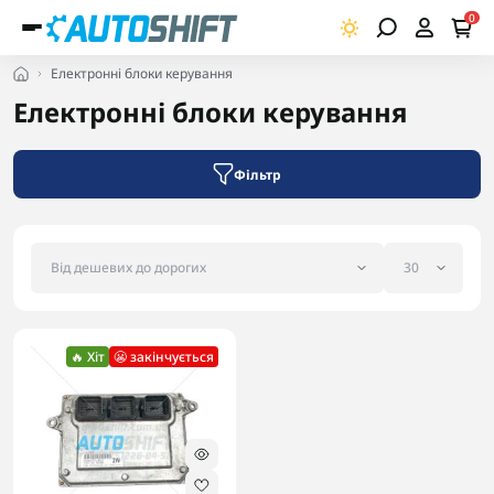
0
0
3 846.15грн.
Електронні блоки керування
До кошика
Електронні блоки керування
Фільтр
🔥 Хіт
😬 закінчується