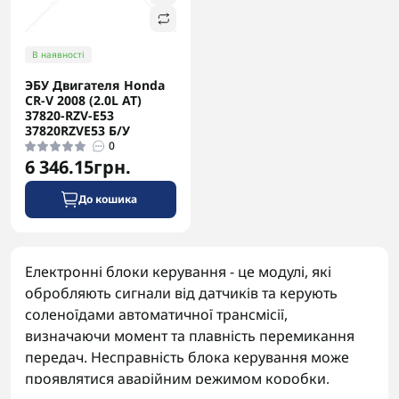
Контрактна (вживана) коробка чи ремонт рідної: що
В наявності
вигідніше та надійніше
ЭБУ Двигателя Honda
CR-V 2008 (2.0L AT)
22 липня
Підбір запчастин для АКПП, Блог
37820-RZV-E53
37820RZVE53 Б/У
0
6 346.15грн.
До кошика
Електронні блоки керування - це модулі, які
обробляють сигнали від датчиків та керують
соленоїдами автоматичної трансмісії,
визначаючи момент та плавність перемикання
передач. Несправність блока керування може
проявлятися аварійним режимом коробки,