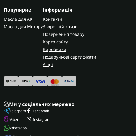
Перед замовленням блока керування
Популярне
Інформація
обов'язково уточніть точний код трансмісії та
Масла для АКПП
Контакти
номер прошивки за шильдиком.
Масла для Мотору
Зворотній зв’язок
Повернення товару
AUTOSHIFT швидко та надійно доставляє
замовлення по всій Україні. У Запоріжжі
Карта сайту
виконуємо діагностику та ремонт електронних
Виробники
блоків керування з гарантією на виконані
Подарункові сертифікати
роботи.
Акції
Ми у соціальних мережах
Telegram
Facebook
Viber
Instagram
Whatsapp