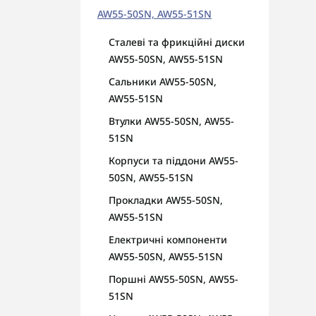
Пер
AW55-50SN, AW55-51SN
гар
Сталеві та фрикційні диски
AUT
AW55-50SN, AW55-51SN
діа
Сальники AW55-50SN,
AW55-51SN
Втулки AW55-50SN, AW55-
51SN
Корпуси та піддони AW55-
50SN, AW55-51SN
Прокладки AW55-50SN,
AW55-51SN
Електричні компоненти
AW55-50SN, AW55-51SN
Поршні AW55-50SN, AW55-
51SN