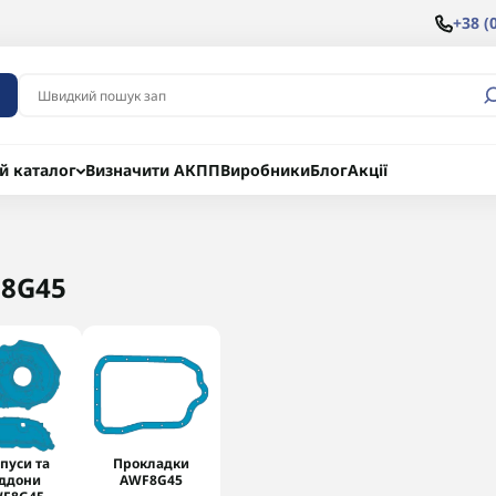
+38 (
й каталог
Визначити АКПП
Виробники
Блог
Акції
8G45
пуси та
Прокладки
іддони
AWF8G45