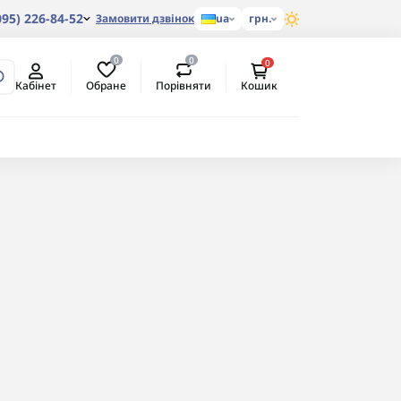
095) 226-84-52
Замовити дзвінок
ua
грн.
0
0
0
Обране
Порівняти
Кабінет
Кошик