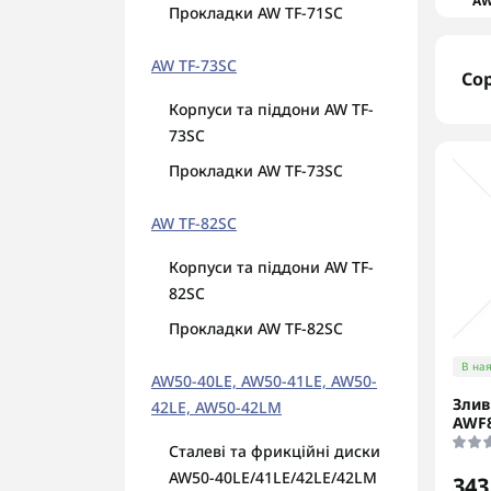
AW
Прокладки AW TF-71SC
AW TF-73SC
Со
Корпуси та піддони AW TF-
73SC
Прокладки AW TF-73SC
AW TF-82SC
Корпуси та піддони AW TF-
82SC
Прокладки AW TF-82SC
В ная
AW50-40LE, AW50-41LE, AW50-
Злив
42LE, AW50-42LM
AWF8
Сталеві та фрикційні диски
AW50-40LE/41LE/42LE/42LM
343