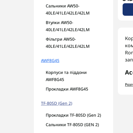
Сальники AW50-
40LE/41LE/42LE/42LM
Втулки AW50-
40LE/41LE/42LE/42LM
Кор
Фільтри AW50-
ком
40LE/41LE/42LE/42LM
Rom
зап
AWF8G45
Ас
Корпуси та піддони
AWF8G45
У к
Роз
Прокладки AWF8G45
С
Ф
TF-80SD (Gen 2)
Г
Ф
Прокладки TF-80SD (Gen 2)
Сальники TF-80SD (GEN 2)
На