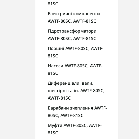
81SC
Електричні компоненти
AWTF-80SC, AWTF-81SC
Гідротрансформатори
AWTF-80SC, AWTF-81SC
Поршні AWTF-80SC, AWTF-
81SC
Насоси AWTF-80SC, AWTF-
81SC
Диференціали, вали,
шестірні та ін. AWTF-80SC,
AWTF-81SC
Барабани зчеплення AWTF-
80SC, AWTF-81SC
Муфти AWTF-80SC, AWTF-
81SC