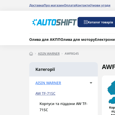
Доставка
Про магазин
Оплата
Контакти
Умови угоди
Каталог товарів
Олива для АКПП
Олива для мотору
Електрони
AISIN WARNER
AWF8G45
AWF
Категорії
AISIN WARNER
AW TF-71SC
Корпуси та піддони AW TF-
Кор
71SC
п