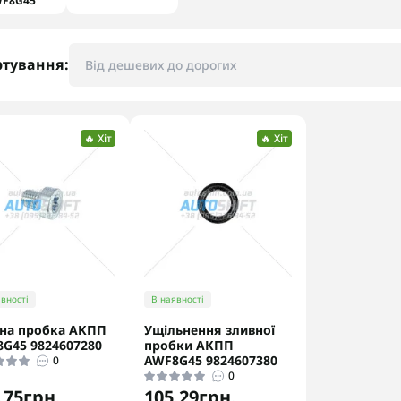
F8G45
ртування:
🔥 Хіт
🔥 Хіт
вності
В наявності
на пробка АКПП
Ущільнення зливної
G45 9824607280
пробки АКПП
AWF8G45 9824607380
0
0
.75грн.
105.29грн.