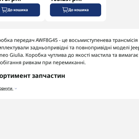
До кошика
До кошика
обка передач AWF8G45 - це восьмиступенева трансмісія 
плектували задньопривідні та повнопривідні моделі Jeep 
eo Giulia. Коробка чутлива до якості мастила та вимагає
обігання ривкам при перемиканні.
ортимент запчастин
аталозі представлені запчастини для коробки AWF8G45:
горнути
альники та прокладки
для усунення протікань мастила
ільтри
для очищення мастила від забруднень.
ідроблоки та соленоїди
для керування тиском та пере
рикційні пакети
для передачі крутного моменту.
 що звернути увагу