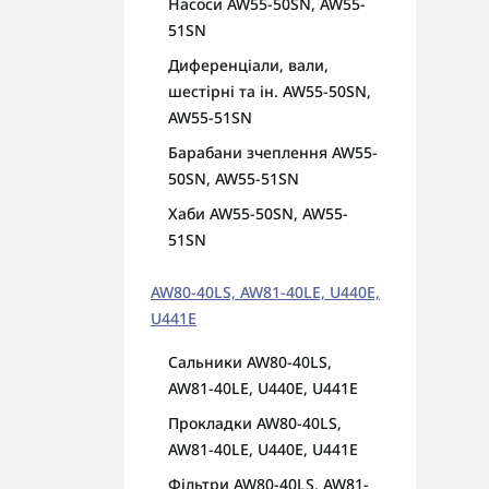
Насоси AW55-50SN, AW55-
51SN
Диференціали, вали,
шестірні та ін. AW55-50SN,
AW55-51SN
Барабани зчеплення AW55-
50SN, AW55-51SN
Хаби AW55-50SN, AW55-
51SN
AW80-40LS, AW81-40LE, U440E,
U441E
Сальники AW80-40LS,
AW81-40LE, U440E, U441E
Прокладки AW80-40LS,
AW81-40LE, U440E, U441E
Фільтри AW80-40LS, AW81-