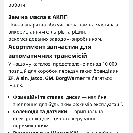
роботи.
Заміна масла в АКПП
Повна апаратна або часткова заміна мастила з
використанням фільтрів та рідин,
рекомендованих заводом-виробником.
Асортимент запчастин для
автоматичних трансмісій
У нашому каталозі представлено понад 10 000
позицій для коробок передач таких брендів як
ZF, Aisin, Jatco, GM, BorgWarner
та багатьох
інших.
Фрикційні та сталеві диски
— надійне
зчеплення для будь-яких режимів експлуатації.
Соленоїди та датчики
— оригінальна
електроніка для точного керування
перемиканням.
Ремкомплекти (Master Kit)
— все необхідне