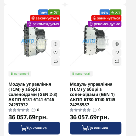
new
🔥 Хіт
new
🔥 Хіт
😬 закінчується
😬 закінчується
👌 рекомендуємо
👌 рекомендуємо
В наявності
В наявності
Модуль управління
Модуль управління
(TCM) у зборі з
(TCM) у зборі з
соленоїдами (GEN 2-3)
соленоїдами (GEN 1)
АКПП 6T31 6T41 6T46
АКПП 6T30 6T40 6T45
24297932
24258587
0
0
36 057.69грн.
36 057.69грн.
До кошика
До кошика