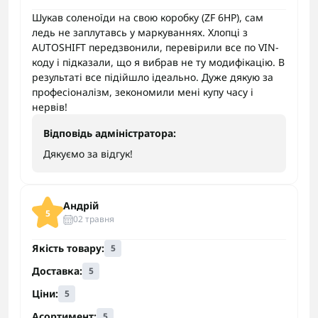
Шукав соленоїди на свою коробку (ZF 6HP), сам
ледь не заплутавсь у маркуваннях. Хлопці з
AUTOSHIFT передзвонили, перевірили все по VIN-
коду і підказали, що я вибрав не ту модифікацію. В
результаті все підійшло ідеально. Дуже дякую за
професіоналізм, зекономили мені купу часу і
нервів!
Відповідь адміністратора:
Дякуємо за відгук!
Андрій
5
02 травня
Якість товару:
5
Доставка:
5
Ціни:
5
Асортимент:
5