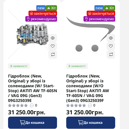
new
🔥 Хіт
new
🔥 Хіт
😬 закінчується
😬 закінчується
👌 рекомендуємо
👌 рекомендуємо
В наявності
В наявності
Гідроблок (New,
Гідроблок (New,
Original) у зборі із
Original) у зборі із
соленодами (W/ Start-
соленодами (W/O
Stop) АКПП AW TF-60SN
Start-Stop) АКПП AW
/ VAG 09G (Gen3)
TF-60SN / VAG 09G
09G325039E
(Gen3) 09G325039F
0
0
31 250.00грн.
31 250.00грн.
До кошика
До кошика