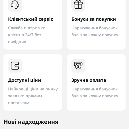
Клієнтський сервіс
Бонуси за покупки
Служба підтримки
Нарахування бонусних
клієнтів 24/7 без
балів за кожну покупку
вихідних
Доступні ціни
Зручна оплата
Найкращі ціни на ринку
Нарахування бонусних
завдяки прямим
балів за кожну покупку
поставкам
Нові надходження