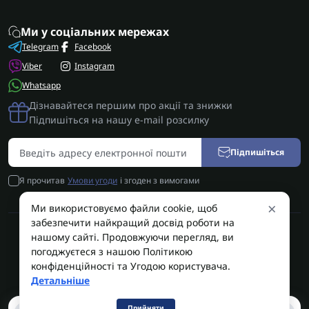
Ми у соціальних мережах
Telegram
Facebook
Viber
Instagram
Whatsapp
Дізнавайтеся першим про акції та знижки
Підпишіться на нашу e-mail розсилку
Підпишіться
Я прочитав
Умови угоди
і згоден з вимогами
×
Ми використовуємо файли cookie, щоб
забезпечити найкращий досвід роботи на
нашому сайті. Продовжуючи перегляд, ви
AUTOSHIFT | Запчастини АКПП | Ремонт АКПП © 2026
погоджуєтеся з нашою Політикою
конфіденційності та Угодою користувача.
AUTOSHIFT
Детальніше
0
Прийняти
0