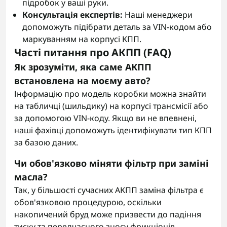
підробок у ваші руки.
Консультація експертів:
Наші менеджери
допоможуть підібрати деталь за VIN-кодом або
маркуванням на корпусі КПП.
Часті питання про АКПП (FAQ)
Як зрозуміти, яка саме АКПП
встановлена на моєму авто?
Інформацію про модель коробки можна знайти
на табличці (шильдику) на корпусі трансмісії або
за допомогою VIN-коду. Якщо ви не впевнені,
наші фахівці допоможуть ідентифікувати тип КПП
за базою даних.
Чи обов'язково міняти фільтр при заміні
масла?
Так, у більшості сучасних АКПП заміна фільтра є
обов'язковою процедурою, оскільки
накопичений бруд може призвести до падіння
тиску та передчасного зносу фрикціонів.