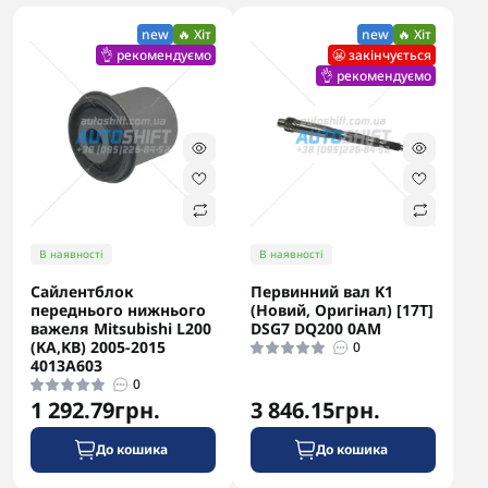
new
🔥 Хіт
new
🔥 Хіт
👌 рекомендуємо
😬 закінчується
👌 рекомендуємо
В наявності
В наявності
Сайлентблок
Первинний вал K1
переднього нижнього
(Новий, Оригінал) [17T]
важеля Mitsubishi L200
DSG7 DQ200 0AM
(KA,KB) 2005-2015
0
4013A603
0
1 292.79грн.
3 846.15грн.
До кошика
До кошика