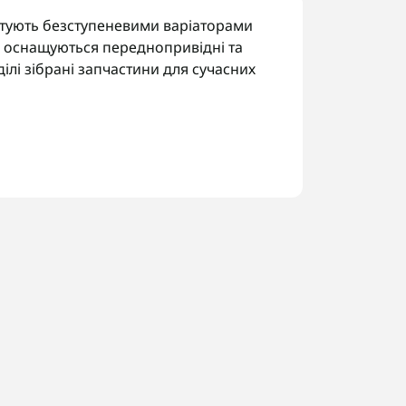
ктують безступеневими варіаторами
ми оснащуються переднопривідні та
ділі зібрані запчастини для сучасних
.
авальним числом.
од трансмісії за шильдиком, щоб
 Україні. У Запоріжжі виконуємо
нані роботи.