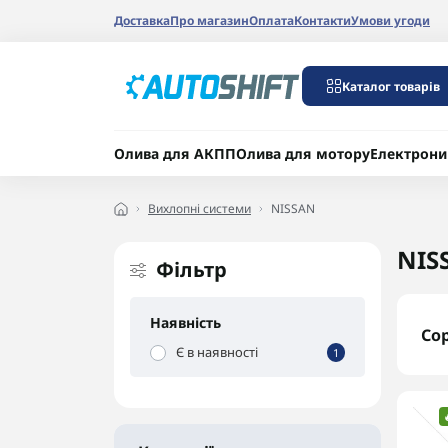
Доставка
Про магазин
Оплата
Контакти
Умови угоди
Каталог товарів
Олива для АКПП
Олива для мотору
Електрони
Вихлопні системи
NISSAN
NIS
Фільтр
Наявність
Со
Є в наявності
1