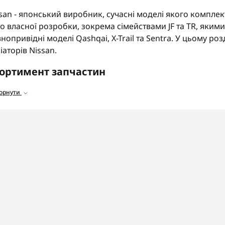
san - японський виробник, сучасні моделі якого компле
co власної розробки, зокрема сімействами JF та TR, яки
нопривідні моделі Qashqai, X-Trail та Sentra. У цьому роз
іаторів Nissan.
ортимент запчастин
аталозі представлені запчастини для варіаторів Nissan:
горнути
альники та прокладки
для усунення протікань мастила
ільтри
для очищення мастила від забруднень.
ідроблоки та соленоїди
для керування тиском та перед
анцюг та шківи
для передачі крутного моменту.
 що звернути увагу
ед замовленням деталей обов'язково уточніть точний к
антовано отримати сумісні комплектуючі.
OSHIFT швидко та надійно доставляє замовлення по всій
гностику та ремонт варіаторів Nissan з гарантією на вико