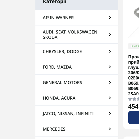
Категорії
AISIN WARNER
AUDI, SEAT, VOLKSWAGEN,
SKODA
В ная
CHRYSLER, DODGE
Про
прий
FORD, MAZDA
глуш
2069
02E0
GENERAL MOTORS
B069
B069
2SA0
HONDA, ACURA
454
JATCO, NISSAN, INFINITI
MERCEDES