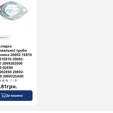
вності
кладка
мальної труби
ника 20692-1E810
21E810 20692-
0 2069202E00
2-02E00
202E00 20692-
0 206922SA00
0
.81грн.
До кошика