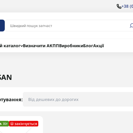
+38 (
й каталог
Визначити АКПП
Виробники
Блог
Акції
SAN
ртування:
🔥 Хіт
😬 закінчується