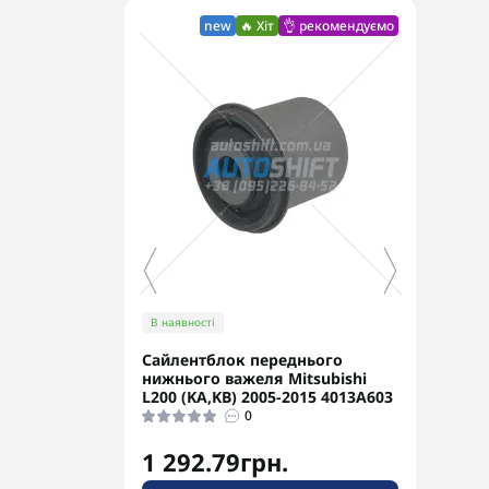
new
🔥 Хіт
👌 рекомендуємо
В наявності
В ная
Сайлентблок переднього
Перв
нижнього важеля Mitsubishi
Ориг
L200 (KA,KB) 2005-2015 4013A603
0
1 292.79грн.
3 8