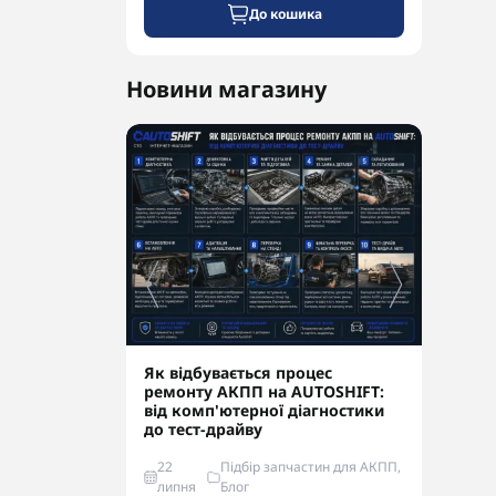
До кошика
Новини магазину
Як відбувається процес
Конт
ремонту АКПП на AUTOSHIFT:
чи р
від комп'ютерної діагностики
та н
до тест-драйву
22
Підбір запчастин для АКПП,
22
липня
Блог
лип