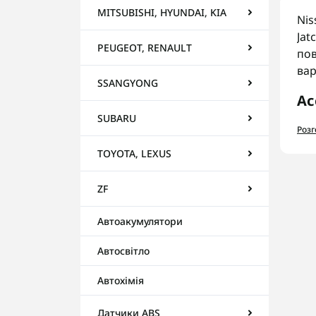
MITSUBISHI, HYUNDAI, KIA
Nis
Jat
PEUGEOT, RENAULT
пов
вар
SSANGYONG
Ас
SUBARU
У к
Роз
С
TOYOTA, LEXUS
Ф
Г
ZF
Л
Автоакумулятори
На
Пер
Автосвітло
гар
Автохімія
AUT
діа
Датчики ABS