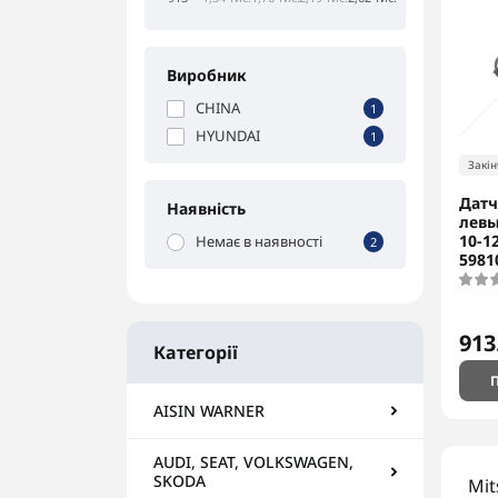
Виробник
CHINA
1
HYUNDAI
1
Закі
Датч
Наявність
левы
10-1
Немає в наявності
2
5981
913
Категорії
П
AISIN WARNER
AUDI, SEAT, VOLKSWAGEN,
SKODA
Mit