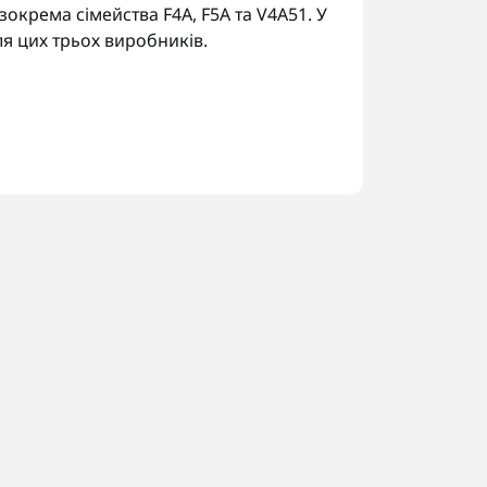
зокрема сімейства F4A, F5A та V4A51. У
ля цих трьох виробників.
.
миканням.
од трансмісії за шильдиком, щоб
 Україні. У Запоріжжі виконуємо
ні роботи.