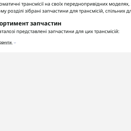
оматичні трансмісії на своїх переднопривідних моделях, 
му розділі зібрані запчастини для трансмісій, спільних д
ортимент запчастин
аталозі представлені запчастини для цих трансмісій:
горнути
альники та прокладки
для усунення протікань мастила
ільтри
для очищення мастила від забруднень.
ідроблоки та соленоїди
для керування тиском та пере
рикційні пакети
для передачі крутного моменту.
 що звернути увагу
ед замовленням деталей обов'язково уточніть точний к
антовано отримати сумісні комплектуючі.
OSHIFT швидко та надійно доставляє замовлення по всій
гностику та ремонт цих трансмісій з гарантією на викона