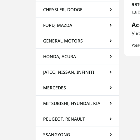
авт
CHRYSLER, DODGE
цьо
Ас
FORD, MAZDA
У к
GENERAL MOTORS
Роз
С
Ф
HONDA, ACURA
Г
Ф
JATCO, NISSAN, INFINITI
На
MERCEDES
Пер
гар
MITSUBISHI, HYUNDAI, KIA
AUT
діа
PEUGEOT, RENAULT
SSANGYONG