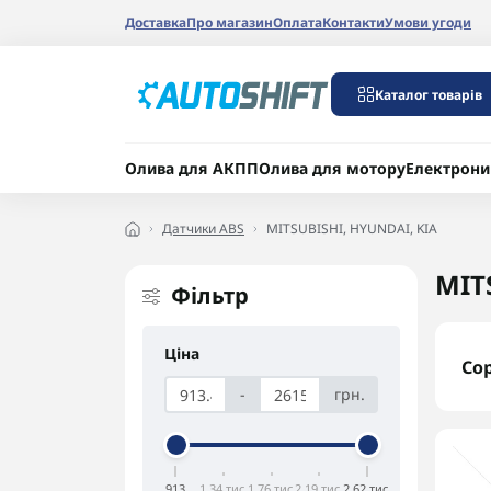
Доставка
Про магазин
Оплата
Контакти
Умови угоди
Каталог товарів
Олива для АКПП
Олива для мотору
Електрони
Датчики ABS
MITSUBISHI, HYUNDAI, KIA
MIT
Фільтр
Ціна
Со
-
грн.
913
1,34 тис.
1,76 тис.
2,19 тис.
2,62 тис.