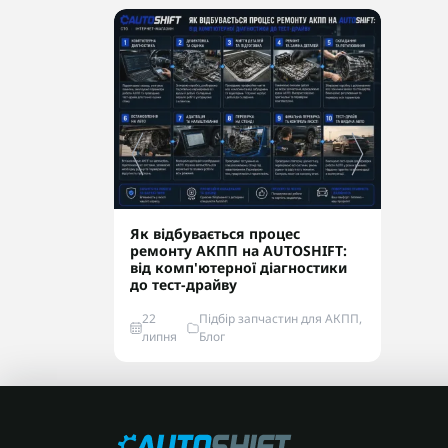
Як відбувається процес
Конт
ремонту АКПП на AUTOSHIFT:
чи р
від комп'ютерної діагностики
та н
до тест-драйву
22
Підбір запчастин для АКПП,
22
липня
Блог
лип