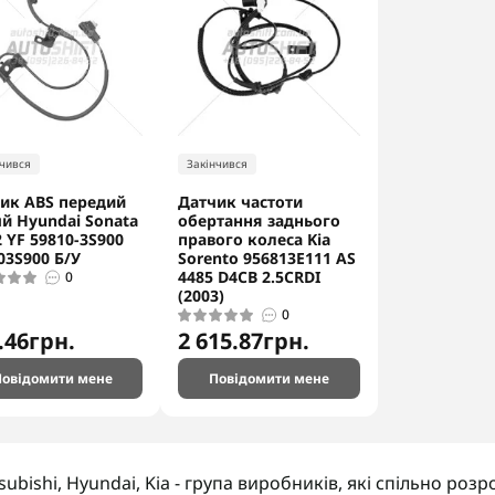
нчився
Закінчився
ик ABS передий
Датчик частоти
й Hyundai Sonata
обертання заднього
2 YF 59810-3S900
правого колеса Kia
03S900 Б/У
Sorento 956813E111 AS
4485 D4CB 2.5CRDI
0
(2003)
0
.46грн.
2 615.87грн.
овідомити мене
Повідомити мене
subishi, Hyundai, Kia - група виробників, які спільно ро