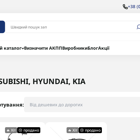
+38 (
й каталог
Визначити АКПП
Виробники
Блог
Акції
SUBISHI, HYUNDAI, KIA
ртування:
🔥 Хіт
😢 продано
🔥 Хіт
😢 продано