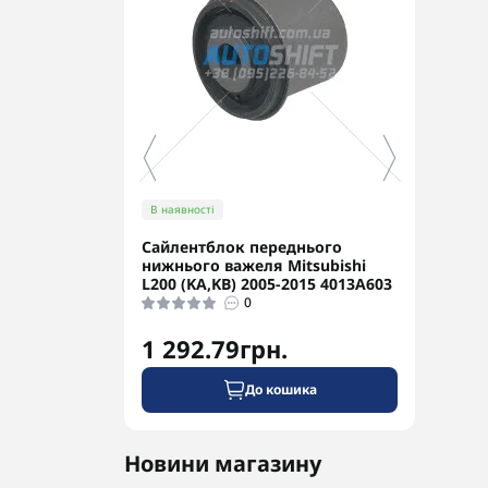
В наявності
В ная
Сайлентблок переднього
Перв
нижнього важеля Mitsubishi
Ориг
L200 (KA,KB) 2005-2015 4013A603
0
1 292.79грн.
3 8
До кошика
Новини магазину