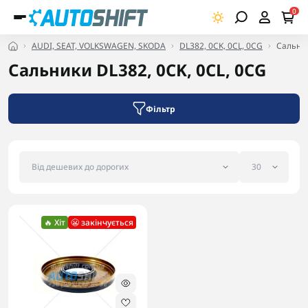
0
AUDI, SEAT, VOLKSWAGEN, SKODA
DL382, 0CK, 0CL, 0CG
Сальник
Сальники DL382, 0CK, 0CL, 0CG
Фільтр
🔥 Хіт
😬 закінчується