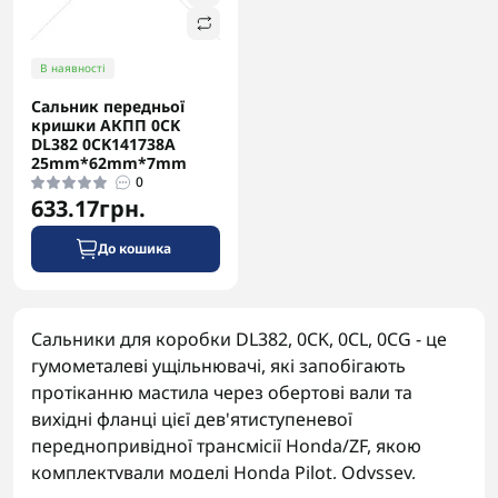
В наявності
Сальник передньої
кришки АКПП 0CK
DL382 0CK141738A
25mm*62mm*7mm
0
633.17грн.
До кошика
Сальники для коробки DL382, 0CK, 0CL, 0CG - це
гумометалеві ущільнювачі, які запобігають
протіканню мастила через обертові вали та
вихідні фланці цієї дев'ятиступеневої
переднопривідної трансмісії Honda/ZF, якою
комплектували моделі Honda Pilot, Odyssey,