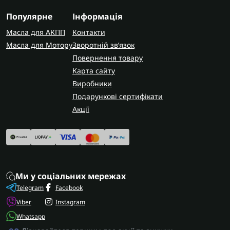
щоб гарантовано отримати сумісні комплектуючі.
Популярне
Інформація
AUTOSHIFT швидко та надійно доставляє
Масла для АКПП
Контакти
замовлення по всій Україні. У Запоріжжі
Масла для Мотору
Зворотній зв’язок
виконуємо заміну сальників з повною гарантією
Повернення товару
на всі виконані роботи.
Карта сайту
Виробники
Подарункові сертифікати
Акції
Ми у соціальних мережах
Telegram
Facebook
Viber
Instagram
Whatsapp