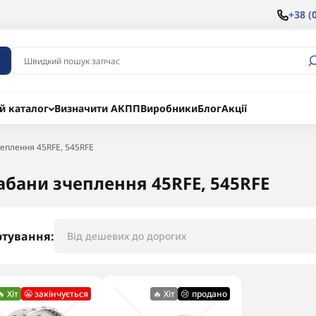
+38 (
й каталог
Визначити АКПП
Виробники
Блог
Акції
еплення 45RFE, 545RFE
абани зчеплення 45RFE, 545RFE
ртування:
🔥 Хіт
😬 закінчується
🔥 Хіт
😢 продано