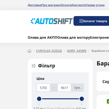
Доставка
Про магазин
Оплата
Контакти
Умови угоди
Каталог товарів
Олива для АКПП
Олива для мотору
Електрони
CHRYSLER, DODGE
45RFE, 545RFE
Барабани зч
Бар
Фільтр
Ціна
Со
-
грн.
5,77 тис.
6,73 тис.
7,69 тис.
8,65 тис.
9,62 тис.