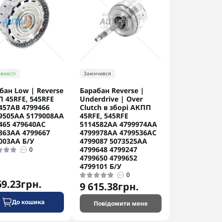
вності
Закінчився
бан Low | Reverse
Барабан Reverse |
 45RFE, 545RFE
Underdrive | Over
457AB 4799466
Clutch в зборі АКПП
9505AA 5179008AA
45RFE, 545RFE
465 479640AC
5114582AA 4799974AA
863AA 4799667
4799978AA 4799536AC
003AA Б/У
4799087 5073525AA
4799648 4799247
0
4799650 4799652
4799101 Б/У
0
69.23грн.
9 615.38грн.
До кошика
Повідомити мене