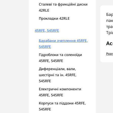
Сталеві та фрикційні диски
42RLE
Бар
Прокладки 42RLE
пак
тра
45RFE, 545RFE
Трі
Барабани зчеплення 45RFE,
Ас
545RFE
У к
Роз
Гідроблоки та соленоїди
Б
45RFE, 545RFE
Б
Диференціали, вали,
П
шестірні та ін. 45RFE,
Р
545RFE
На
Електричні компоненти
45RFE, 545RFE
Пер
гар
Корпуси та піддони 45RFE,
545RFE
AUT