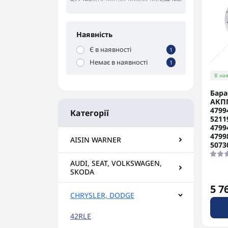
Наявність
Є в наявності
1
Немає в наявності
1
В ная
Бара
АКПП
4799
Категорії
5211
4799
4799
AISIN WARNER
5073
AUDI, SEAT, VOLKSWAGEN,
SKODA
5 7
CHRYSLER, DODGE
42RLE