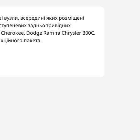
і вузли, всередині яких розміщені
тиступеневих задньопривідних
 Cherokee, Dodge Ram та Chrysler 300C.
ційного пакета.
RFE, 545RFE:
чих передачах.
код трансмісії за шильдиком, щоб
 Україні. У Запоріжжі виконуємо