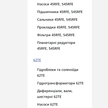
Насоси 45RFE, 545RFE
кап
Підшипники 45RFE, 545RFE
Сальники 45RFE, 545RFE
Прокладки 45RFE, 545RFE
Фільтри 45RFE, 545RFE
Планетарні редуктори
45RFE, 545RFE
62TE
Гідроблоки та соленоїди
62TE
Гідротрансформатори 62TE
Диференціали, вали,
шестерні 62TE
Насоси 62TE