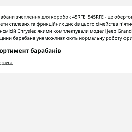
абани зчеплення для коробок 45RFE, 545RFE - це обертов
ети сталевих та фрикційних дисків цього сімейства п'я
нсмісій Chrysler, якими комплектували моделі Jeep Grand
щини барабана унеможливлюють нормальну роботу фрик
ортимент барабанів
аталозі представлені барабани зчеплення для коробок 45
горнути
арабани переднього ходу
для передачі моменту на ниж
арабани заднього ходу
для увімкнення реверсу.
оршні барабанів
для притискання пакетів дисків.
емонтні комплекти барабанів
для відновлення вузла.
 що звернути увагу
ед замовленням барабана обов'язково уточніть точний 
антовано отримати сумісний елемент потрібної форми.
OSHIFT швидко та надійно доставляє замовлення по всій