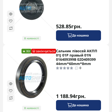
посадкових місць.
AUTOSHIFT швидко та надійно доставляє
замовлення по Україні. У Запоріжжі виконуємо
заміну сальників з повною гарантією на всі
528.85грн.
виконані роботи.
До кошика
В наявності
Сальник півосей АКПП
🔥 Хіт
😬 закінчується
01J 01P правый 01N
016409399B 02D409399
44mm*60mm*8mm
0
1 188.94грн.
До кошика
В наявності