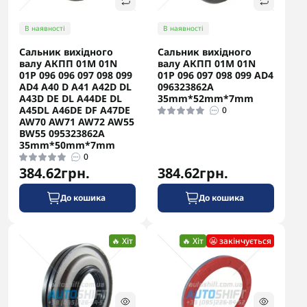
В наявності
В наявності
Сальник вихідного
Сальник вихідного
валу АКПП 01M 01N
валу АКПП 01M 01N
01P 096 096 097 098 099
01P 096 097 098 099 AD4
AD4 A40 D A41 A42D DL
096323862A
A43D DE DL A44DE DL
35mm*52mm*7mm
A45DL A46DE DF A47DE
0
AW70 AW71 AW72 AW55
BW55 095323862A
35mm*50mm*7mm
0
384.62грн.
384.62грн.
До кошика
До кошика
🔥 Хіт
🔥 Хіт
😬 закінчується