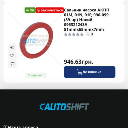
Сальник насоса АКПП
🔥 Хіт
😬 закінчується
01M, 01N, 01P, 096-099
(89-up) Новий
095321243A
51mmx65mmx7mm
0
946.63грн.
До кошика
В наявності
Наша адреса