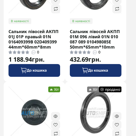
В наявності
В наявності
Сальник півосей АКПП
Сальник півосей АКПП
01J 01P правый 01N
01M 096 лівий 01N 010
016409399B 02D409399
087 089 010498085E
44mm*60mm*8mm
50mm*65mm*10mm
0
0
1 188.94грн.
432.69грн.
До кошика
До кошика
new
🔥 Хіт
😬 закінчується
👌 рекомендуємо
🔥 Хіт
🔥 Хіт
😢 продано