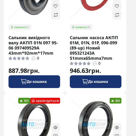
В наявності
В наявності
Сальник вихідного
Сальник насоса АКПП
валу АКПП 01N 097 95-
01M, 01N, 01P, 096-099
06 097409529A
(89-up) Новий
43mm*92mm*17mm
095321243A
51mmx65mmx7mm
0
0
887.98грн.
946.63грн.
До кошика
До кошика
🔥 Хіт
😬 закінчується
🔥 Хіт