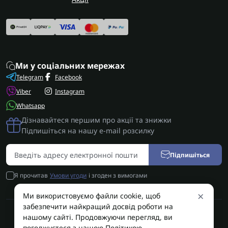
Ми у соціальних мережах
Telegram
Facebook
Viber
Instagram
Whatsapp
Дізнавайтеся першим про акції та знижки
Підпишіться на нашу e-mail розсилку
Підпишіться
Я прочитав
Умови угоди
і згоден з вимогами
×
Ми використовуємо файли cookie, щоб
забезпечити найкращий досвід роботи на
нашому сайті. Продовжуючи перегляд, ви
AUTOSHIFT | Запчастини АКПП | Ремонт АКПП © 2026
погоджуєтеся з нашою Політикою