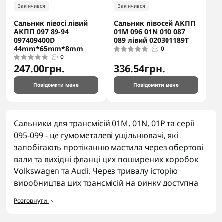
Закінчився
Закінчився
Сальник півосі лівий
Сальник півосей АКПП
АКПП 097 89-94
01M 096 01N 010 087
097409400D
089 лівий 020301189T
44mm*65mm*8mm
0
0
247.00грн.
336.54грн.
Повідомити мене
Повідомити мене
Контрактна (вживана) коробка чи ремонт рідної: що
вигідніше та надійніше
Сальники для трансмісій 01M, 01N, 01P та серії
22 липня
Підбір запчастин для АКПП, Блог
095-099 - це гумометалеві ущільнювачі, які
запобігають протіканню мастила через обертові
вали та вихідні фланці цих поширених коробок
Volkswagen та Audi. Через тривалу історію
виробництва цих трансмісій на ринку доступна
велика кількість варіантів сальників різної якості,
Розгорнути
тому варто обирати перевірених постачальників.
Дешеві аналоги сумнівної якості часто дають