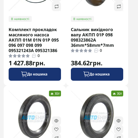
В наявності
В наявності
Комплект прокладок
Сальник вихідного
масляного насоса
валу АКПП 01P 098
АКПП 01M 01N 01P 095
098323862A
096 097 098 099
36mm*58mm*7mm
095321243A 095321386
0
0
1 427.88грн.
384.62грн.
До кошика
До кошика
🔥 Хіт
🔥 Хіт