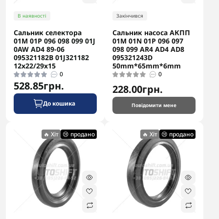
В наявності
Закінчився
Сальник селектора
Сальник насоса АКПП
В наявності
01M 01P 096 098 099 01J
01M 01N 01P 096 097
0AW AD4 89-06
098 099 AR4 AD4 AD8
Первинний вал K1 (Новий, Оригінал) [17T] DSG7 DQ200
095321182B 01J321182
095321243D
0AM
12x22/29x15
50mm*65mm*6mm
0
0
0
528.85грн.
228.00грн.
3 846.15грн.
До кошика
Повідомити мене
До кошика
🔥 Хіт
😢 продано
🔥 Хіт
😢 продано