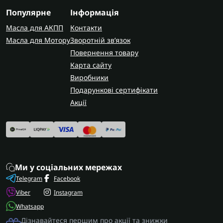
Популярне
Інформація
AUTOSHIFT швидко та надійно доставляє
замовлення по всій Україні. У Запоріжжі
Масла для АКПП
Контакти
виконуємо капітальний ремонт цих коробок
Масла для Мотору
Зворотній зв’язок
передач з гарантією на виконані роботи.
Повернення товару
Карта сайту
Виробники
Подарункові сертифікати
Акції
Ми у соціальних мережах
Telegram
Facebook
Viber
Instagram
Whatsapp
Дізнавайтеся першим про акції та знижки