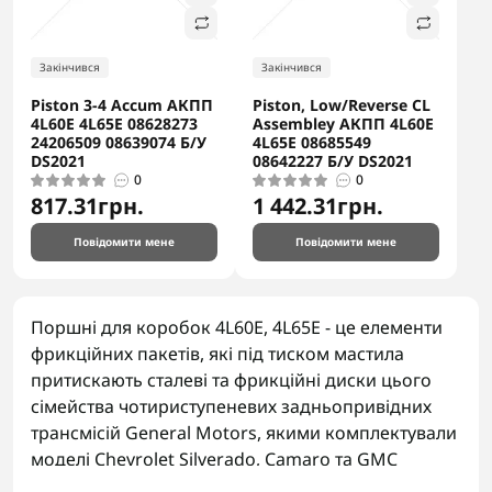
Закінчився
Закінчився
Piston 3-4 Accum АКПП
Piston, Low/Reverse CL
4L60E 4L65E 08628273
Assembley АКПП 4L60E
24206509 08639074 Б/У
4L65E 08685549
DS2021
08642227 Б/У DS2021
0
0
817.31грн.
1 442.31грн.
Повідомити мене
Повідомити мене
Поршні для коробок 4L60E, 4L65E - це елементи
фрикційних пакетів, які під тиском мастила
притискають сталеві та фрикційні диски цього
сімейства чотириступеневих задньопривідних
трансмісій General Motors, якими комплектували
моделі Chevrolet Silverado, Camaro та GMC
вантажівки. Знос ущільнювальних кілець поршня