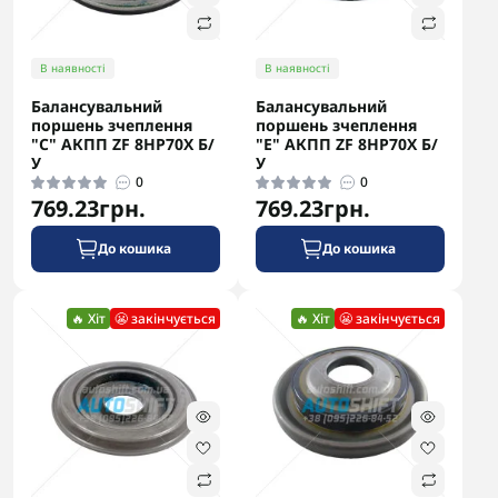
В наявності
В наявності
Балансувальний
Балансувальний
поршень зчеплення
поршень зчеплення
"C" АКПП ZF 8HP70X Б/
"E" АКПП ZF 8HP70X Б/
У
У
0
0
769.23грн.
769.23грн.
До кошика
До кошика
🔥 Хіт
😬 закінчується
🔥 Хіт
😬 закінчується