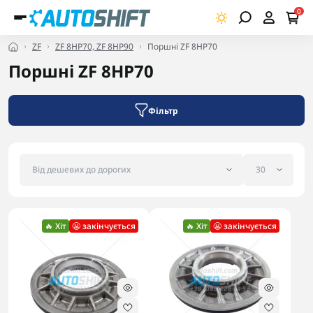
0
ZF
ZF 8HP70, ZF 8HP90
Поршні ZF 8HP70
Поршні ZF 8HP70
Фільтр
🔥 Хіт
😬 закінчується
🔥 Хіт
😬 закінчується