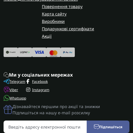
замовлення по всій Україні. У Запоріжжі
Повернення товару
виконуємо капітальний ремонт коробки ZF
Карта сайту
8HP70 з гарантією на виконані роботи.
Виробники
Подарункові сертифікати
Акції
Ми у соціальних мережах
Telegram
Facebook
Viber
Instagram
Whatsapp
Дізнавайтеся першим про акції та знижки
Підпишіться на нашу e-mail розсилку
Підпишіться