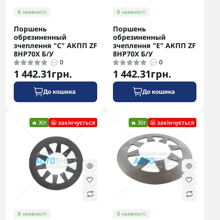
В наявності
В наявності
Поршень
Поршень
обрезиненный
обрезиненный
зчеплення "C" АКПП ZF
зчеплення "E" АКПП ZF
8HP70X Б/У
8HP70X Б/У
0
0
1 442.31грн.
1 442.31грн.
До кошика
До кошика
🔥 Хіт
😬 закінчується
🔥 Хіт
😬 закінчується
В наявності
В наявності