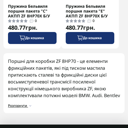
Пружина Бельвиля
Пружина Бельвиля
поршня пакета "C"
поршня пакета "E"
АКПП ZF 8HP70X Б/У
АКПП ZF 8HP70X Б/У
0
0
480.77грн.
480.77грн.
До кошика
До кошика
Поршні для коробки ZF 8HP70 - це елементи
фрикційних пакетів, які під тиском мастила
притискають сталеві та фрикційні диски цієї
восьмиступеневої трансмісії посиленої
конструкції німецького виробника ZF, якою
комплектували потужні моделі BMW, Audi, Bentley
та вантажні пікапи Ram із дизельними
Розгорнути
двигунами. Знос ущільнювальних кілець
призводить до ривків.