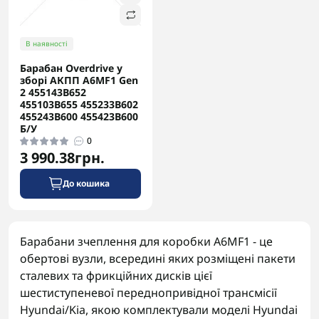
В наявності
Барабан Overdrive у
зборі АКПП A6MF1 Gen
2 455143B652
455103B655 455233B602
455243B600 455423B600
Б/У
0
3 990.38грн.
До кошика
Барабани зчеплення для коробки A6MF1 - це
обертові вузли, всередині яких розміщені пакети
сталевих та фрикційних дисків цієї
шестиступеневої переднопривідної трансмісії
Hyundai/Kia, якою комплектували моделі Hyundai