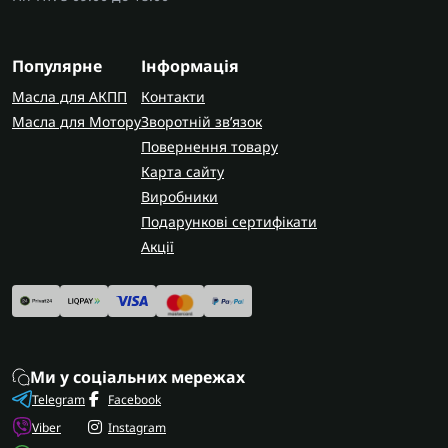
уточніть точний код трансмісії за шильдиком,
щоб гарантовано отримати сумісний елемент
потрібної форми.
Популярне
Інформація
AUTOSHIFT швидко та надійно доставляє
Масла для АКПП
Контакти
замовлення по всій Україні. У Запоріжжі
Масла для Мотору
Зворотній зв’язок
виконуємо капітальний ремонт коробки A6MF1 з
Повернення товару
гарантією на виконані роботи.
Карта сайту
Виробники
Подарункові сертифікати
Акції
Ми у соціальних мережах
Telegram
Facebook
Viber
Instagram