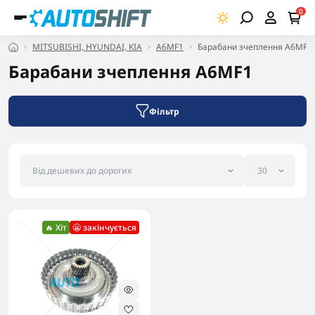
0
MITSUBISHI, HYUNDAI, KIA
A6MF1
Барабани зчеплення A6MF1
Барабани зчеплення A6MF1
Фільтр
🔥 Хіт
😬 закінчується