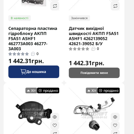
В наявності
Закінчився
Сепараторна пластина
Датчик вихідної
гідроблоку АКПП
швидкості АКПП F5A51
F5A51 A5HF1
A5HF1 4262139052
462773A003 46277-
42621-39052 Б/У
3A003
0
0
1 442.31грн.
1 442.31грн.
До кошика
Повідомити мене
🔥 Хіт
😢 продано
🔥 Хіт
😢 продано