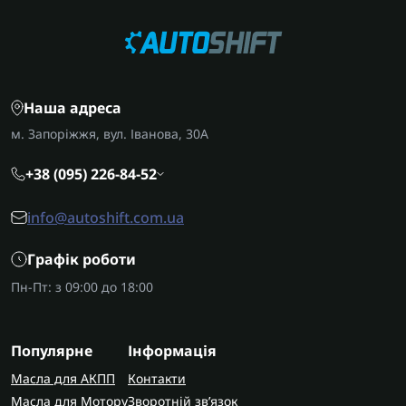
уточніть точний код трансмісії за шильдиком,
щоб гарантовано отримати сумісні комплектуючі.
AUTOSHIFT швидко та надійно доставляє
замовлення по всій Україні. У Запоріжжі
Наша адреса
виконуємо діагностику електроніки цих коробок
передач з гарантією на виконані роботи.
м. Запоріжжя, вул. Іванова, 30А
+38 (095) 226-84-52
info@autoshift.com.ua
Графік роботи
Пн-Пт: з 09:00 до 18:00
Популярне
Інформація
Масла для АКПП
Контакти
Масла для Мотору
Зворотній зв’язок