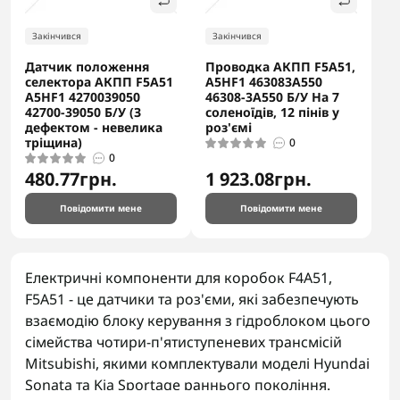
Закінчився
Закінчився
Датчик положення
Проводка АКПП F5A51,
селектора АКПП F5A51
A5HF1 463083A550
A5HF1 4270039050
46308-3A550 Б/У На 7
42700-39050 Б/У (З
соленоїдів, 12 пінів у
дефектом - невелика
роз'ємі
тріщина)
0
0
480.77грн.
1 923.08грн.
Повідомити мене
Повідомити мене
Електричні компоненти для коробок F4A51,
F5A51 - це датчики та роз'єми, які забезпечують
взаємодію блоку керування з гідроблоком цього
сімейства чотири-п'ятиступеневих трансмісій
Mitsubishi, якими комплектували моделі Hyundai
Sonata та Kia Sportage раннього покоління.