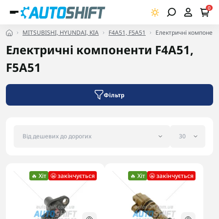
0
MITSUBISHI, HYUNDAI, KIA
F4A51, F5A51
Електричні компонент
Електричні компоненти F4A51,
F5A51
Фільтр
🔥 Хіт
😬 закінчується
🔥 Хіт
😬 закінчується