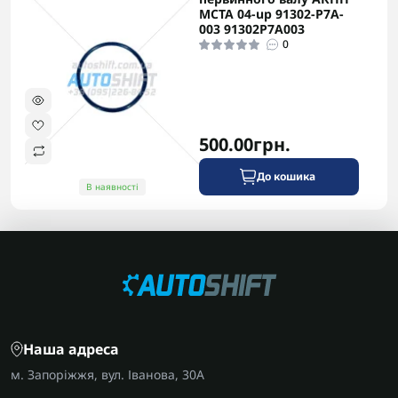
MCTA 04-up 91302-P7A-
003 91302P7A003
0
500.00грн.
До кошика
В наявності
Наша адреса
м. Запоріжжя, вул. Іванова, 30А