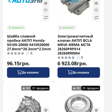
В наявності
В наявності
Шайба сливной
Электромагнитный
пробки АКПП Honda
клапан АКПП BCLA
94109-20000 9410920000
MRVA MRMA MCTA
27.8mm*20.3mm*2.5mm
28260PRP014
28260R90004
0
0
96.15грн.
6 923.08грн.
До кошика
До кошика
🔥 Хіт
😢 продано
🔥 Хіт
😢 продано