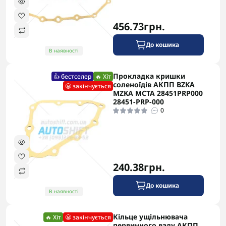
456.73грн.
До кошика
В наявності
Прокладка кришки
👍 бестселер
🔥 Хіт
соленоїдів АКПП BZKA
😬 закінчується
MZKA MCTA 28451PRP000
28451-PRP-000
0
240.38грн.
До кошика
В наявності
Кільце ущільнювача
🔥 Хіт
😬 закінчується
первинного валу АКПП