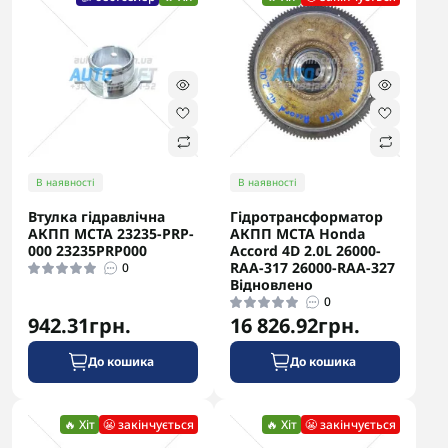
В наявності
В наявності
Втулка гідравлічна
Гідротрансформатор
АКПП MCTA 23235-PRP-
АКПП MCTA Honda
000 23235PRP000
Accord 4D 2.0L 26000-
RAA-317 26000-RAA-327
0
Відновлено
0
942.31грн.
16 826.92грн.
До кошика
До кошика
🔥 Хіт
😬 закінчується
🔥 Хіт
😬 закінчується