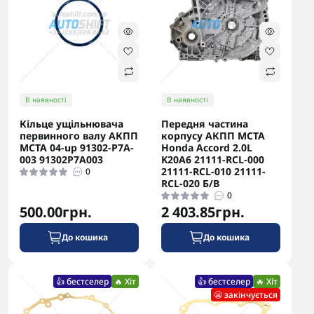
В наявності
В наявності
Кільце ущільнювача
Передня частина
первинного валу АКПП
корпусу АКПП MCTA
MCTA 04-up 91302-P7A-
Honda Accord 2.0L
003 91302P7A003
K20A6 21111-RCL-000
21111-RCL-010 21111-
0
RCL-020 Б/В
0
500.00грн.
2 403.85грн.
До кошика
До кошика
👍 бестселер
🔥 Хіт
👍 бестселер
🔥 Хіт
😬 закінчується