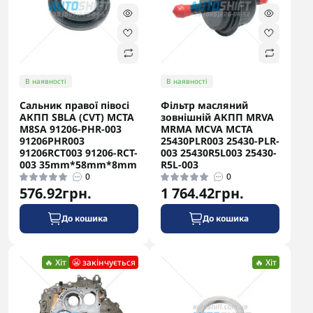
В наявності
В наявності
Сальник правої півосі
Фільтр масляний
АКПП SBLA (CVT) MCTA
зовнішній АКПП MRVA
M8SA 91206-PHR-003
MRMA MCVA MCTA
91206PHR003
25430PLR003 25430-PLR-
91206RCT003 91206-RCT-
003 25430R5L003 25430-
003 35mm*58mm*8mm
R5L-003
0
0
576.92грн.
1 764.42грн.
До кошика
До кошика
🔥 Хіт
😬 закінчується
🔥 Хіт