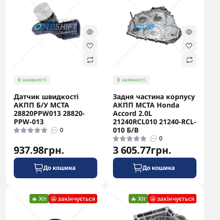
В наявності
В наявності
Датчик швидкості
Задня частина корпусу
АКПП Б/У MCTA
АКПП MCTA Honda
28820PPW013 28820-
Accord 2.0L
PPW-013
21240RCL010 21240-RCL-
010 Б/В
0
0
937.98грн.
3 605.77грн.
До кошика
До кошика
🔥 Хіт
😬 закінчується
🔥 Хіт
😬 закінчується