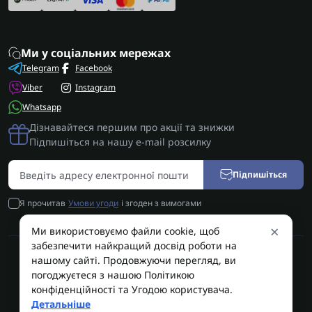
Ми у соціальних мережах
Telegram
Facebook
Viber
Instagram
Whatsapp
Дізнавайтеся першим про акції та знижки
Підпишіться на нашу e-mail розсилку
Підпишіться
Я прочитав
Умови угоди
і згоден з вимогами
×
Ми використовуємо файли cookie, щоб
забезпечити найкращий досвід роботи на
нашому сайті. Продовжуючи перегляд, ви
AUTOSHIFT | Запчастини АКПП | Ремонт АКПП © 2026
погоджуєтеся з нашою Політикою
конфіденційності та Угодою користувача.
AUTOSHIFT
Детальніше