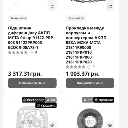
Закінчився
Закінчився
Підшипник
Прокладка между
диференціалу АКПП
корпусом и
MCTA 04-up 91122-PRP-
конвертером АКПП
003 91122PRP003
BZKA MZKA MCTA
ECOCR-08A78-1
21811R90000
21811PRP010
0
21811PRP000
21811PRP020
0
3 317.31грн.
1 003.37грн.
Повідомити мене
Повідомити мене
👍 бестселер
🔥 Хіт
🔥 Хіт
😢 продано
😢 продано