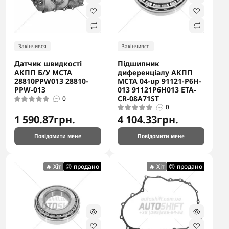
Закінчився
Закінчився
Датчик швидкості
Підшипник
АКПП Б/У MCTA
диференціалу АКПП
28810PPW013 28810-
MCTA 04-up 91121-P6H-
PPW-013
013 91121P6H013 ETA-
CR-08A71ST
0
0
1 590.87грн.
4 104.33грн.
Повідомити мене
Повідомити мене
🔥 Хіт
😢 продано
🔥 Хіт
😢 продано