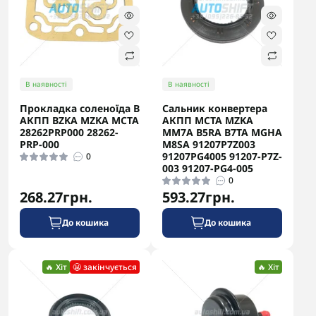
В наявності
В наявності
Прокладка соленоїда B
Сальник конвертера
АКПП BZKA MZKA MCTA
АКПП MCTA MZKA
28262PRP000 28262-
MM7A B5RA B7TA MGHA
PRP-000
M8SA 91207P7Z003
91207PG4005 91207-P7Z-
0
003 91207-PG4-005
0
268.27грн.
593.27грн.
До кошика
До кошика
🔥 Хіт
😬 закінчується
🔥 Хіт