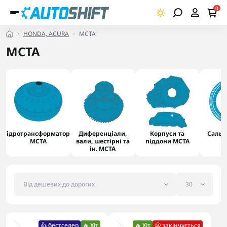
0
HONDA, ACURA
MCTA
MCTA
Гідротрансформатори
Диференціали,
Корпуси та
Сальн
MCTA
вали, шестірні та
піддони MCTA
ін. MCTA
👍 бестселер
🔥 Хіт
🔥 Хіт
😬 закінчується