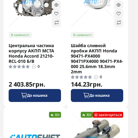
В наявності
В наявності
Центральна частина
Шайба сливной
корпусу АКПП MCTA
пробки АКПП Honda
Honda Accord 21210-
90471-PX4000
RCL-010 Б/В
90471PX4000 90471-PX4-
000 25.6mm 18.3mm
0
2mm
0
2 403.85грн.
144.23грн.
До кошика
До кошика
🔥 Хіт
🔥 Хіт
😬 закінчується