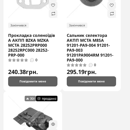
Закінчився
Закінчився
Прокладка соленоїдів
Сальник селектора
A АКПП BZKA MZKA
АКПП MCTA M8SA
MCTA 28252PRP000
91201-PA9-004 91201-
28252RPC000 28252-
PA9-003
PRP-000
91201PA9004RM 91201-
PA9-000
0
0
240.38грн.
295.19грн.
Повідомити мене
Повідомити мене
🔥 Хіт
😢 продано