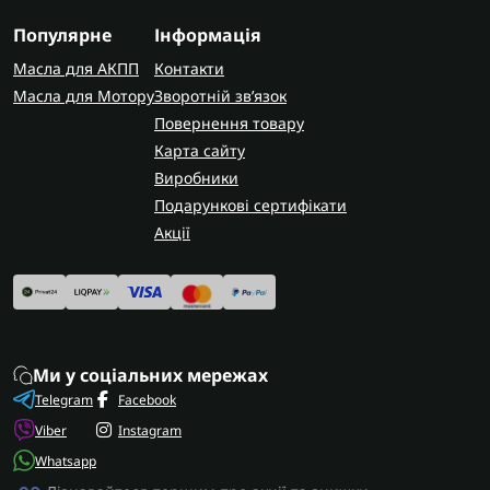
уточніть точний код трансмісії за шильдиком,
щоб гарантовано отримати сумісні комплектуючі.
Популярне
Інформація
Масла для АКПП
Контакти
AUTOSHIFT швидко та надійно доставляє
Масла для Мотору
Зворотній зв’язок
замовлення по всій Україні. У Запоріжжі
Повернення товару
виконуємо діагностику електроніки коробки
RE5R05A з гарантією на виконані роботи.
Карта сайту
Виробники
Подарункові сертифікати
Акції
Ми у соціальних мережах
Telegram
Facebook
Viber
Instagram
Whatsapp