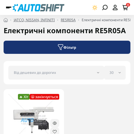
0
JATCO, NISSAN, INFINITI
RE5R05A
Електричні компоненти RE5R
Електричні компоненти RE5R05A
Фільтр
🔥 Хіт
😬 закінчується