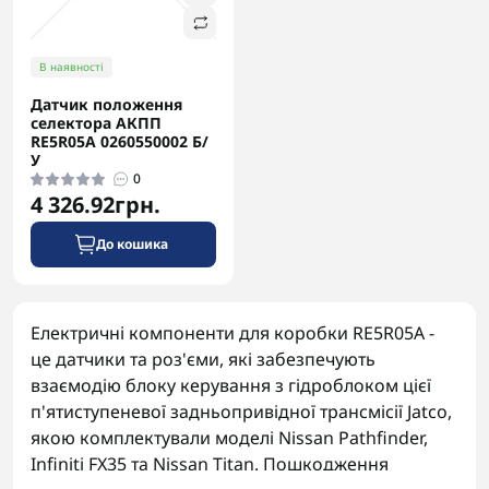
В наявності
Датчик положення
селектора АКПП
RE5R05A 0260550002 Б/
У
0
4 326.92грн.
До кошика
Електричні компоненти для коробки RE5R05A -
це датчики та роз'єми, які забезпечують
взаємодію блоку керування з гідроблоком цієї
п'ятиступеневої задньопривідної трансмісії Jatco,
якою комплектували моделі Nissan Pathfinder,
Infiniti FX35 та Nissan Titan. Пошкодження