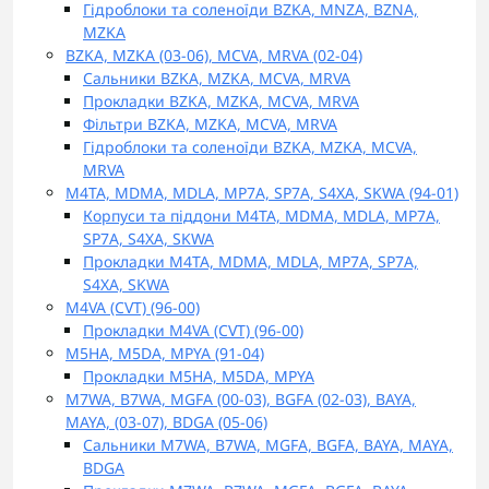
Гідроблоки та соленоїди BZKA, MNZA, BZNA,
MZKA
BZKA, MZKA (03-06), MCVA, MRVA (02-04)
Сальники BZKA, MZKA, MCVA, MRVA
Прокладки BZKA, MZKA, MCVA, MRVA
Фільтри BZKA, MZKA, MCVA, MRVA
Гідроблоки та соленоїди BZKA, MZKA, MCVA,
MRVA
M4TA, MDMA, MDLA, MP7A, SP7A, S4XA, SKWA (94-01)
Корпуси та піддони M4TA, MDMA, MDLA, MP7A,
SP7A, S4XA, SKWA
Прокладки M4TA, MDMA, MDLA, MP7A, SP7A,
S4XA, SKWA
M4VA (CVT) (96-00)
Прокладки M4VA (CVT) (96-00)
M5HA, M5DA, MPYA (91-04)
Прокладки M5HA, M5DA, MPYA
M7WA, B7WA, MGFA (00-03), BGFA (02-03), BAYA,
MAYA, (03-07), BDGA (05-06)
Сальники M7WA, B7WA, MGFA, BGFA, BAYA, MAYA,
BDGA