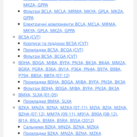
MKZA, GPPA
Фільтри BCLA, MCLA, MRMA, MKYA, GPLA, MKZA,
GPPA
Електричні компоненти BCLA, MCLA, MRMA,
MKYA, GPLA, MKZA, GPPA
BC5A (CVT)
Корпуси та піддони BC5A (CVT)
Прокладки BC5A, BCGA (CVT)
Фільтри BC5A, BCGA (CVT)
BDHA, BDGA, MJBA, BYFA, PN3A, BK3A, BK4A, MM2A,
BGRA, PGRA, B36A, BV1A, P36A, PN4A, B97A, B98A,
P79A, BBSA, BBTA (07-12)
Прокладки BDHA, BDGA, MJBA, BYFA, PN3A, BK3A
Фільтри BDHA, BDGA, MJBA, BYFA, PN3A, BK3A
BMXA, SLXA (01-05)
Прокладки BMXA, SLXA
BZKA, MNZA, BZNA, MZKA (07-11), MZJA, BZJA, MZHA,
BZHA (07-12), MM7A (09-11), M91A, B90A (08-12),
BJ1A, B5LA, B5MA, B5RA, B5SA (2012)
Сальники BZKA, MNZA, BZNA, MZKA
Прокладки BZKA, MNZA, BZNA, MZKA