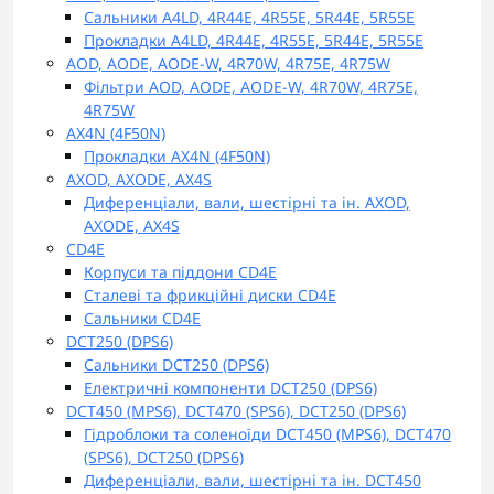
Сальники A4LD, 4R44E, 4R55E, 5R44E, 5R55E
Прокладки A4LD, 4R44E, 4R55E, 5R44E, 5R55E
AOD, AODE, AODE-W, 4R70W, 4R75E, 4R75W
Фільтри AOD, AODE, AODE-W, 4R70W, 4R75E,
4R75W
AX4N (4F50N)
Прокладки AX4N (4F50N)
AXOD, AXODE, AX4S
Диференціали, вали, шестірні та ін. AXOD,
AXODE, AX4S
CD4E
Корпуси та піддони CD4E
Сталеві та фрикційні диски CD4E
Сальники CD4E
DCT250 (DPS6)
Сальники DCT250 (DPS6)
Електричні компоненти DCT250 (DPS6)
DCT450 (MPS6), DCT470 (SPS6), DCT250 (DPS6)
Гідроблоки та соленоїди DCT450 (MPS6), DCT470
(SPS6), DCT250 (DPS6)
Диференціали, вали, шестірні та ін. DCT450