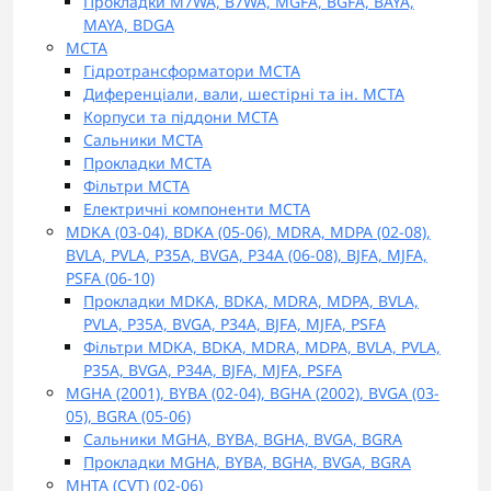
Прокладки M7WA, B7WA, MGFA, BGFA, BAYA,
MAYA, BDGA
MCTA
Гідротрансформатори MCTA
Диференціали, вали, шестірні та ін. MCTA
Корпуси та піддони MCTA
Сальники MCTA
Прокладки MCTA
Фільтри MCTA
Електричні компоненти MCTA
MDKA (03-04), BDKA (05-06), MDRA, MDPA (02-08),
BVLA, PVLA, P35A, BVGA, P34A (06-08), BJFA, MJFA,
PSFA (06-10)
Прокладки MDKA, BDKA, MDRA, MDPA, BVLA,
PVLA, P35A, BVGA, P34A, BJFA, MJFA, PSFA
Фільтри MDKA, BDKA, MDRA, MDPA, BVLA, PVLA,
P35A, BVGA, P34A, BJFA, MJFA, PSFA
MGHA (2001), BYBA (02-04), BGHA (2002), BVGA (03-
05), BGRA (05-06)
Сальники MGHA, BYBA, BGHA, BVGA, BGRA
Прокладки MGHA, BYBA, BGHA, BVGA, BGRA
MHTA (CVT) (02-06)