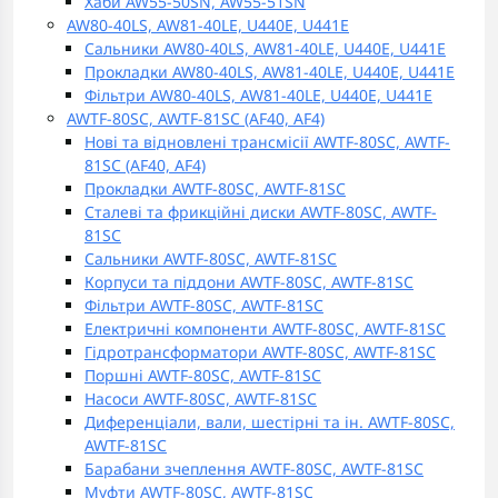
Хаби AW55-50SN, AW55-51SN
AW80-40LS, AW81-40LE, U440E, U441E
Сальники AW80-40LS, AW81-40LE, U440E, U441E
Прокладки AW80-40LS, AW81-40LE, U440E, U441E
Фільтри AW80-40LS, AW81-40LE, U440E, U441E
AWTF-80SC, AWTF-81SC (AF40, AF4)
Нові та відновлені трансмісії AWTF-80SC, AWTF-
81SC (AF40, AF4)
Прокладки AWTF-80SC, AWTF-81SC
Сталеві та фрикційні диски AWTF-80SC, AWTF-
81SC
Сальники AWTF-80SC, AWTF-81SC
Корпуси та піддони AWTF-80SC, AWTF-81SC
Фільтри AWTF-80SC, AWTF-81SC
Електричні компоненти AWTF-80SC, AWTF-81SC
Гідротрансформатори AWTF-80SC, AWTF-81SC
Поршні AWTF-80SC, AWTF-81SC
Насоси AWTF-80SC, AWTF-81SC
Диференціали, вали, шестірні та ін. AWTF-80SC,
AWTF-81SC
Барабани зчеплення AWTF-80SC, AWTF-81SC
Муфти AWTF-80SC, AWTF-81SC