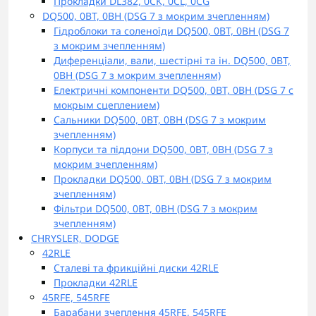
Прокладки DL382, 0CK, 0CL, 0CG
DQ500, 0BT, 0BH (DSG 7 з мокрим зчепленням)
Гідроблоки та соленоїди DQ500, 0BT, 0BH (DSG 7
з мокрим зчепленням)
Диференціали, вали, шестірні та ін. DQ500, 0BT,
0BH (DSG 7 з мокрим зчепленням)
Електричні компоненти DQ500, 0BT, 0BH (DSG 7 с
мокрым сцеплением)
Сальники DQ500, 0BT, 0BH (DSG 7 з мокрим
зчепленням)
Корпуси та піддони DQ500, 0BT, 0BH (DSG 7 з
мокрим зчепленням)
Прокладки DQ500, 0BT, 0BH (DSG 7 з мокрим
зчепленням)
Фільтри DQ500, 0BT, 0BH (DSG 7 з мокрим
зчепленням)
CHRYSLER, DODGE
42RLE
Сталеві та фрикційні диски 42RLE
Прокладки 42RLE
45RFE, 545RFE
Барабани зчеплення 45RFE, 545RFE