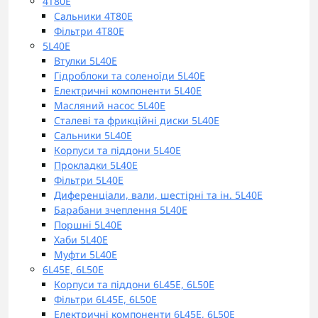
4T80E
Сальники 4T80E
Фільтри 4T80E
5L40E
Втулки 5L40E
Гідроблоки та соленоїди 5L40E
Електричні компоненти 5L40E
Масляний насос 5L40E
Сталеві та фрикційні диски 5L40E
Сальники 5L40E
Корпуси та піддони 5L40E
Прокладки 5L40E
Фільтри 5L40E
Диференціали, вали, шестірні та ін. 5L40E
Барабани зчеплення 5L40E
Поршні 5L40E
Хаби 5L40E
Муфти 5L40E
6L45E, 6L50E
Корпуси та піддони 6L45E, 6L50E
Фільтри 6L45E, 6L50E
Електричні компоненти 6L45E, 6L50E