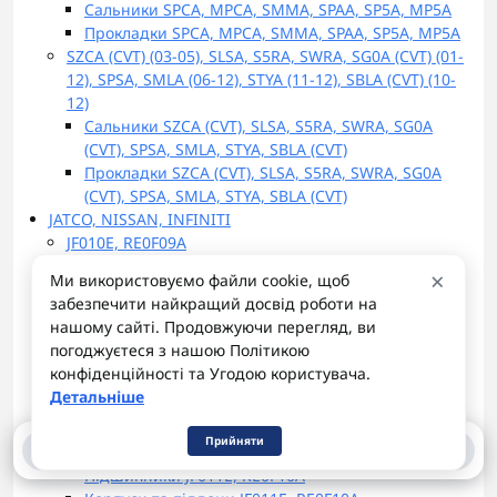
Сальники SPCA, MPCA, SMMA, SPAA, SP5A, MP5A
Прокладки SPCA, MPCA, SMMA, SPAA, SP5A, MP5A
SZCA (CVT) (03-05), SLSA, S5RA, SWRA, SG0A (CVT) (01-
12), SPSA, SMLA (06-12), STYA (11-12), SBLA (CVT) (10-
12)
Сальники SZCA (CVT), SLSA, S5RA, SWRA, SG0A
(CVT), SPSA, SMLA, STYA, SBLA (CVT)
Прокладки SZCA (CVT), SLSA, S5RA, SWRA, SG0A
(CVT), SPSA, SMLA, STYA, SBLA (CVT)
JATCO, NISSAN, INFINITI
JF010E, RE0F09A
Сальники JF010E, RE0F09A
×
Ми використовуємо файли cookie, щоб
Фільтри JF010E, RE0F09A
забезпечити найкращий досвід роботи на
Корпуси та піддони JF010E, RE0F09A
нашому сайті. Продовжуючи перегляд, ви
Прокладки JF010E, RE0F09A
погоджуєтеся з нашою Політикою
JF011E, RE0F06A, RE0F10A
конфіденційності та Угодою користувача.
Гідротрансформатор JF011E, RE0F06A, RE0F10A
Детальніше
Сталеві та фрикційні диски JF011E, RE0F10A
Сальники JF011E, RE0F06A, RE0F10A
Прийняти
0
0
Втулки JF011E, RE0F10A
Підшипники JF011E, RE0F10A