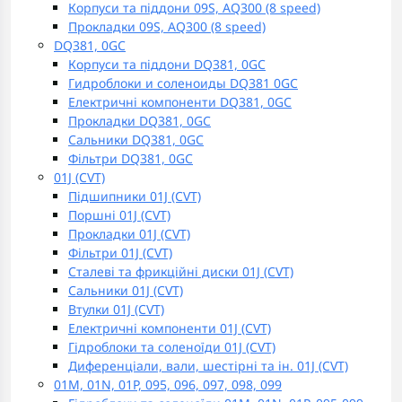
Корпуси та піддони 09S, AQ300 (8 speed)
Прокладки 09S, AQ300 (8 speed)
DQ381, 0GC
Корпуси та піддони DQ381, 0GC
Гидроблоки и соленоиды DQ381 0GC
Електричні компоненти DQ381, 0GC
Прокладки DQ381, 0GC
Сальники DQ381, 0GC
Фільтри DQ381, 0GC
01J (CVT)
Підшипники 01J (CVT)
Поршні 01J (CVT)
Прокладки 01J (CVT)
Фільтри 01J (CVT)
Сталеві та фрикційні диски 01J (CVT)
Сальники 01J (CVT)
Втулки 01J (CVT)
Електричні компоненти 01J (CVT)
Гідроблоки та соленоїди 01J (CVT)
Диференціали, вали, шестірні та ін. 01J (CVT)
01M, 01N, 01P, 095, 096, 097, 098, 099