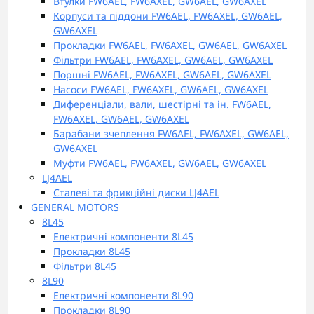
Втулки FW6AEL, FW6AXEL, GW6AEL, GW6AXEL
Корпуси та піддони FW6AEL, FW6AXEL, GW6AEL,
GW6AXEL
Прокладки FW6AEL, FW6AXEL, GW6AEL, GW6AXEL
Фільтри FW6AEL, FW6AXEL, GW6AEL, GW6AXEL
Поршні FW6AEL, FW6AXEL, GW6AEL, GW6AXEL
Насоси FW6AEL, FW6AXEL, GW6AEL, GW6AXEL
Диференціали, вали, шестірні та ін. FW6AEL,
FW6AXEL, GW6AEL, GW6AXEL
Барабани зчеплення FW6AEL, FW6AXEL, GW6AEL,
GW6AXEL
Муфти FW6AEL, FW6AXEL, GW6AEL, GW6AXEL
LJ4AEL
Сталеві та фрикційні диски LJ4AEL
GENERAL MOTORS
8L45
Електричні компоненти 8L45
Прокладки 8L45
Фільтри 8L45
8L90
Електричні компоненти 8L90
Прокладки 8L90