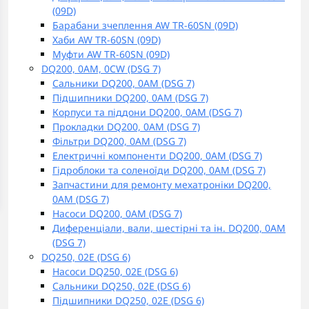
(09D)
Барабани зчеплення AW TR-60SN (09D)
Хаби AW TR-60SN (09D)
Муфти AW TR-60SN (09D)
DQ200, 0AM, 0CW (DSG 7)
Сальники DQ200, 0AM (DSG 7)
Підшипники DQ200, 0AM (DSG 7)
Корпуси та піддони DQ200, 0AM (DSG 7)
Прокладки DQ200, 0AM (DSG 7)
Фільтри DQ200, 0AM (DSG 7)
Електричні компоненти DQ200, 0AM (DSG 7)
Гідроблоки та соленоїди DQ200, 0AM (DSG 7)
Запчастини для ремонту мехатроніки DQ200,
0AM (DSG 7)
Насоси DQ200, 0AM (DSG 7)
Диференціали, вали, шестірні та ін. DQ200, 0AM
(DSG 7)
DQ250, 02E (DSG 6)
Насоси DQ250, 02E (DSG 6)
Сальники DQ250, 02E (DSG 6)
Підшипники DQ250, 02E (DSG 6)