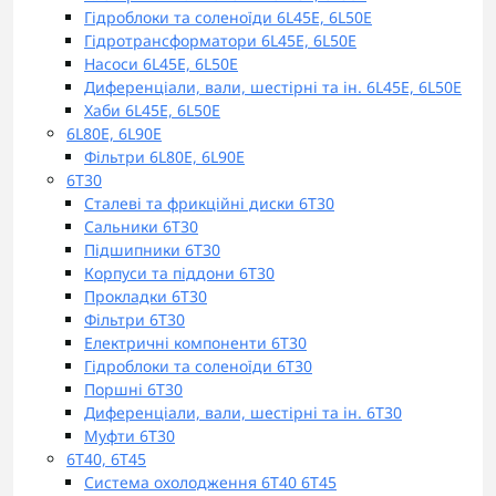
Гідроблоки та соленоїди 6L45E, 6L50E
Гідротрансформатори 6L45E, 6L50E
Насоси 6L45E, 6L50E
Диференціали, вали, шестірні та ін. 6L45E, 6L50E
Хаби 6L45E, 6L50E
6L80E, 6L90E
Фільтри 6L80E, 6L90E
6T30
Сталеві та фрикційні диски 6T30
Сальники 6T30
Підшипники 6T30
Корпуси та піддони 6T30
Прокладки 6T30
Фільтри 6T30
Електричні компоненти 6T30
Гідроблоки та соленоїди 6T30
Поршні 6T30
Диференціали, вали, шестірні та ін. 6T30
Муфти 6T30
6T40, 6T45
Система охолодження 6T40 6T45