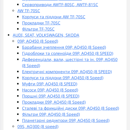
Сервоприводи AWTF-80SC, AWTF-81SC
AW TF-70SC
Корпуси та піддони AW TF-70SC
Прокладки TF-70SC
Фільтри TF-70SC
AUDI, SEAT, VOLKSWAGEN, SKODA
09P, AQ450 (8 Speed)
Барабани зчеплення 09P, AQ450 (8 Speed)
Гідроблоки та соленоїди 09P, AQ450 (8 SPEED)
Диференціали, вали, шестірні та ін. 09P, AQ450
(8 Speed)
Електричні компоненти 09P, AQ450 (8 SPEED)
Корпуси та піддони 09P, AQ450 (8 Speed)
Муфти 09P, AQ450 (8 SPEED)
Насоси 09P, AQ450 (8 Speed)
Поршні 09P, AQ450 (8 SPEED)
Прокладки 09P, AQ450 (8 Speed)
Сталеві та фрикційні диски 09P, AQ450 (8 Speed)
Фільтри 09P, AQ450 (8 Speed)
Планетарні редуктори 09P, AQ450 (8 Speed)
09S, AQ300 (8 speed)