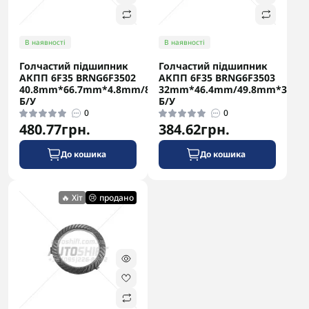
В наявності
В наявності
Голчастий підшипник
Голчастий підшипник
АКПП 6F35 BRNG6F3502
АКПП 6F35 BRNG6F3503
40.8mm*66.7mm*4.8mm/8mm
32mm*46.4mm/49.8mm*3.8m
Б/У
Б/У
0
0
480.77грн.
384.62грн.
До кошика
До кошика
🔥 Хіт
😢 продано