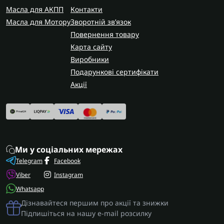
замовлення по всій Україні. У Запоріжжі
Масла для АКПП
Контакти
виконуємо капітальний ремонт коробки 6F35 з
Масла для Мотору
Зворотній зв’язок
гарантією на виконані роботи.
Повернення товару
Карта сайту
Виробники
Подарункові сертифікати
Акції
Ми у соціальних мережах
Telegram
Facebook
Viber
Instagram
Whatsapp
Дізнавайтеся першим про акції та знижки
Підпишіться на нашу e-mail розсилку