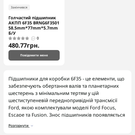
Закінчився
Голчастий підшипник
АКПП 6F35 BRNG6F3501
58.5mm*77mm*5.7mm
Б/У
0
480.77грн.
Повідомити мене
Підшипники для коробки 6F35 - це елементи, що
забезпечують обертання валів та планетарних
шестерень з мінімальним тертям у цій
шестиступеневій переднопривідній трансмісії
Ford, якою комплектували моделі Ford Focus,
Escape та Fusion. Знос підшипників проявляється
гулом та вібрацією під час руху.
Розгорнути
Асортимент підшипників