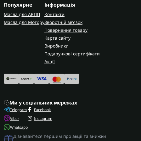
формі піддону.
Популярне
Інформація
AUTOSHIFT швидко та надійно доставляє
Масла для АКПП
Контакти
замовлення по всій Україні. У Запоріжжі
Масла для Мотору
Зворотній зв’язок
виконуємо ремонт цих коробок передач з
Повернення товару
гарантією на всі виконані роботи.
Карта сайту
Виробники
Подарункові сертифікати
Акції
Ми у соціальних мережах
Telegram
Facebook
Viber
Instagram
Whatsapp
Дізнавайтеся першим про акції та знижки