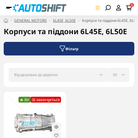
0
GENERAL MOTORS
6L45E, 6L50E
Корпуси та піддони 6L45E, 6L5
Корпуси та піддони 6L45E, 6L50E
Фільтр
🔥 Хіт
😬 закінчується