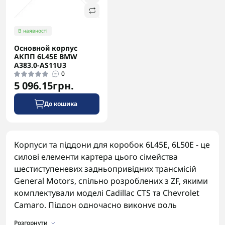
В наявності
Основной корпус
АКПП 6L45E BMW
A383.0-AS11U3
0
5 096.15грн.
До кошика
Корпуси та піддони для коробок 6L45E, 6L50E - це
силові елементи картера цього сімейства
шестиступеневих задньопривідних трансмісій
General Motors, спільно розроблених з ZF, якими
комплектували моделі Cadillac CTS та Chevrolet
Camaro. Піддон одночасно виконує роль
резервуара для мастила та захисної кришки
Розгорнути