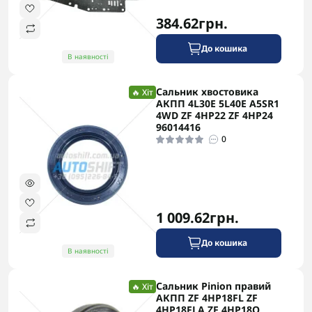
384.62грн.
До кошика
В наявності
Сальник хвостовика
🔥 Хіт
АКПП 4L30E 5L40E A5SR1
4WD ZF 4HP22 ZF 4HP24
96014416
0
1 009.62грн.
До кошика
В наявності
Сальник Pinion правий
🔥 Хіт
АКПП ZF 4HP18FL ZF
4HP18FLA ZF 4HP18Q