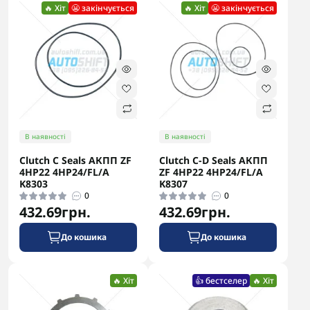
🔥 Хіт
😬 закінчується
🔥 Хіт
😬 закінчується
В наявності
В наявності
Clutch C Seals АКПП ZF
Clutch C-D Seals АКПП
4HP22 4HP24/FL/A
ZF 4HP22 4HP24/FL/A
K8303
K8307
0
0
432.69грн.
432.69грн.
До кошика
До кошика
🔥 Хіт
👍 бестселер
🔥 Хіт