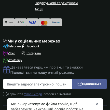
Подарункові сертифікати
Акції
Ми у соціальних мережах
Telegram
Facebook
Viber
Instagram
Whatsapp
Дізнавайтеся першим про акції та знижки
Підпишіться на нашу e-mail розсилку
Підпишіться
Я прочитав
Умови угоди
і згоден з вимогами
×
Ми використовуємо файли cookie, щоб
забезпечити найкращий досвід роботи на