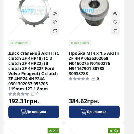
В наявності
В наявності
Диск стальной АКПП (C
Пробка M14 x 1.5 АКПП
clutch ZF 4HP18) (C D
ZF 4HP 0636302068
clutch ZF 4HP22) (B
N0160275 N0160276
clutch ZF 4HP22F Ford
N91167901 38788
Volvo Peugeot) C clutch
30938788
ZF 4HP24 4HP24A
0
0301302037 053703
119mm 12T 1.8mm
0
192.31грн.
384.62грн.
До кошика
До кошика
🔥 Хіт
🔥 Хіт