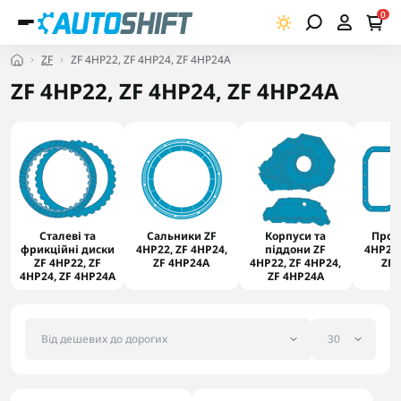
0
ZF
ZF 4HP22, ZF 4HP24, ZF 4HP24A
ZF 4HP22, ZF 4HP24, ZF 4HP24A
Сталеві та
Сальники ZF
Корпуси та
Прок
фрикційні диски
4HP22, ZF 4HP24,
піддони ZF
4HP22,
ZF 4HP22, ZF
ZF 4HP24A
4HP22, ZF 4HP24,
ZF 
4HP24, ZF 4HP24A
ZF 4HP24A