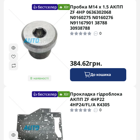
Пробка M14 x 1.5 АКПП
👍 бестселер
🔥 Хіт
ZF 4HP 0636302068
N0160275 N0160276
N91167901 38788
30938788
0
384.62грн.
До кошика
В наявності
Прокладка гідроблока
👍 бестселер
🔥 Хіт
АКПП ZF 4HP22
4HP24/FL/A K4305
0