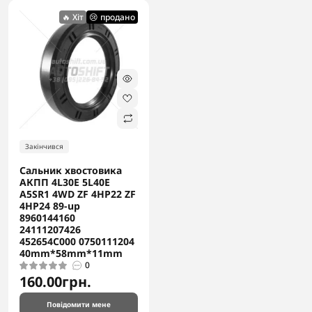
🔥 Хіт
😢 продано
Закінчився
Сальник хвостовика
АКПП 4L30E 5L40E
A5SR1 4WD ZF 4HP22 ZF
4HP24 89-up
8960144160
24111207426
452654C000 0750111204
40mm*58mm*11mm
0
160.00грн.
Повідомити мене