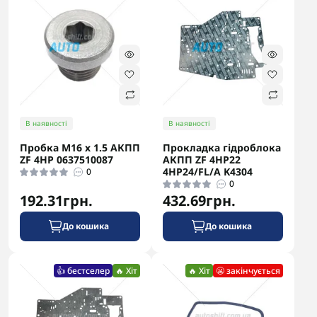
В наявності
В наявності
Пробка M16 x 1.5 АКПП
Прокладка гідроблока
ZF 4HP 0637510087
АКПП ZF 4HP22
4HP24/FL/A K4304
0
0
192.31грн.
432.69грн.
До кошика
До кошика
👍 бестселер
🔥 Хіт
🔥 Хіт
😬 закінчується