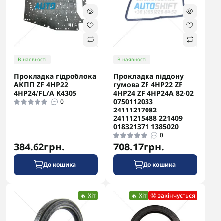
В наявності
В наявності
Прокладка гідроблока
Прокладка піддону
АКПП ZF 4HP22
гумова ZF 4HP22 ZF
4HP24/FL/A K4305
4HP24 ZF 4HP24A 82-02
0750112033
0
24111217082
24111215488 221409
018321371 1385020
0
384.62грн.
708.17грн.
До кошика
До кошика
🔥 Хіт
🔥 Хіт
😬 закінчується