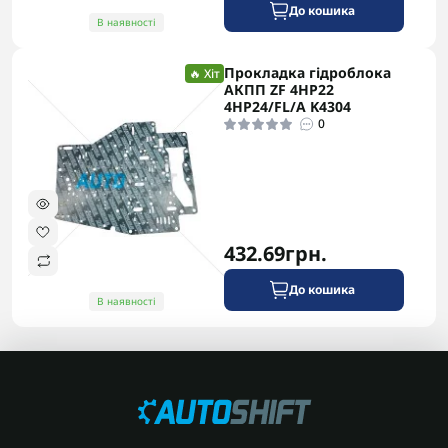
До кошика
В наявності
Прокладка гідроблока
🔥 Хіт
АКПП ZF 4HP22
4HP24/FL/A K4304
0
432.69грн.
До кошика
В наявності