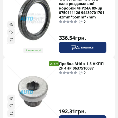
вала роздавальної
коробки 4HP24A 89-up
0750111126 94439701701
42mm*55mm*7mm
0
336.54грн.
До кошика
В наявності
Пробка M16 x 1.5 АКПП
🔥 Хіт
ZF 4HP 0637510087
0
192.31грн.