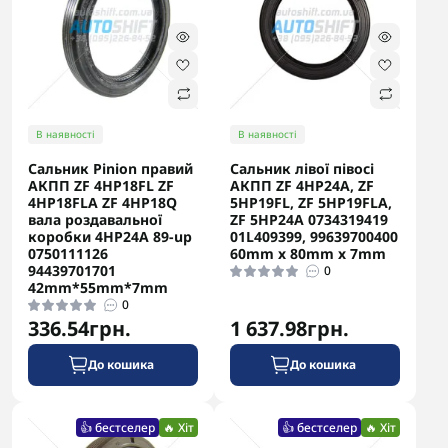
В наявності
В наявності
Сальник Pinion правий
Сальник лівої півосі
АКПП ZF 4HP18FL ZF
АКПП ZF 4HP24A, ZF
4HP18FLA ZF 4HP18Q
5HP19FL, ZF 5HP19FLA,
вала роздавальної
ZF 5HP24A 0734319419
коробки 4HP24A 89-up
01L409399, 99639700400
0750111126
60mm x 80mm x 7mm
94439701701
0
42mm*55mm*7mm
0
336.54грн.
1 637.98грн.
До кошика
До кошика
👍 бестселер
🔥 Хіт
👍 бестселер
🔥 Хіт