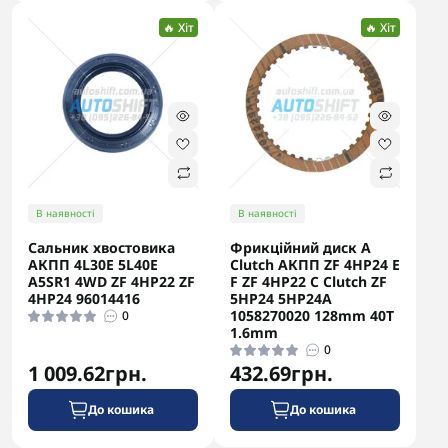
🔥 Хіт
🔥 Хіт
В наявності
В наявності
Сальник хвостовика
Фрикційний диск A
АКПП 4L30E 5L40E
Clutch АКПП ZF 4HP24 E
A5SR1 4WD ZF 4HP22 ZF
F ZF 4HP22 C Clutch ZF
4HP24 96014416
5HP24 5HP24A
1058270020 128mm 40T
0
1.6mm
0
1 009.62грн.
432.69грн.
До кошика
До кошика