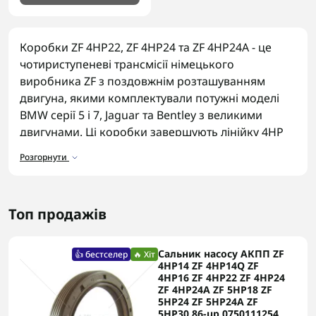
Коробки ZF 4HP22, ZF 4HP24 та ZF 4HP24A - це
чотириступеневі трансмісії німецького
виробника ZF з поздовжнім розташуванням
двигуна, якими комплектували потужні моделі
BMW серії 5 і 7, Jaguar та Bentley з великими
двигунами. Ці коробки завершують лінійку 4HP
найбільшим типорозміром і розраховані на
Розгорнути
максимальний крутний момент серед
чотириступеневих трансмісій ZF того покоління.
Деталі для коробок ZF 4HP22, ZF
Топ продажів
4HP24, ZF 4HP24A
У каталозі представлені комплектуючі для
Сальник насосу АКПП ZF
👍 бестселер
🔥 Хіт
4HP14 ZF 4HP14Q ZF
ремонту цих трансмісій:
4HP16 ZF 4HP22 ZF 4HP24
ZF 4HP24A ZF 5HP18 ZF
Фрикційні пакети та сталеві диски
для
5HP24 ZF 5HP24A ZF
5HP30 86-up 0750111254
чіткого перемикання передач.