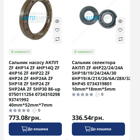
В наявності
В наявності
Сальник насосу АКПП
Сальник селектора
ZF 4HP14 ZF 4HP14Q ZF
АКПП ZF 4HP22/24/24A
4HP16 ZF 4HP22 ZF
5HP18/19/24/24A/30
4HP24 ZF 4HP24A ZF
6HP19/A/21X/26/6A/28X/32
5HP18 ZF 5HP24 ZF
8HP45 0734319801
5HP24A ZF 5HP30 86-up
10mm*18mm*5mm
0750111254 0734310298
0
93741992
40mm*52mm*7mm
0
773.08грн.
336.54грн.
До кошика
До кошика