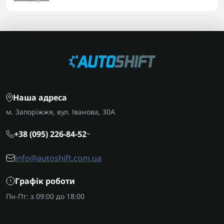
Асортимент хабів
У каталозі представлені хаби для коробки A6MF1:
Хаби фрикційних пакетів
для утримання
дисків зчеплення.
Шліцьові втулки хабів
для передачі крутного
моменту.
Ущільнювачі хабів
для герметизації робочих
Наша адреса
камер.
м. Запоріжжя, вул. Іванова, 30А
Комплекти хабів
для повного оновлення під
час капітального ремонту.
+38 (095) 226-84-52
На що звернути увагу
info@autoshift.com.ua
Перед замовленням хаба обов'язково уточніть
точний код трансмісії за шильдиком, щоб
Графік роботи
гарантовано отримати сумісний елемент
Пн-Пт: з 09:00 до 18:00
потрібної форми.
AUTOSHIFT швидко та надійно доставляє