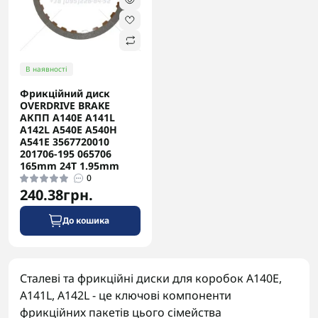
В наявності
Фрикційний диск
OVERDRIVE BRAKE
АКПП A140E A141L
A142L A540E A540H
A541E 3567720010
201706-195 065706
165mm 24T 1.95mm
0
240.38грн.
До кошика
Сталеві та фрикційні диски для коробок A140E,
A141L, A142L - це ключові компоненти
фрикційних пакетів цього сімейства