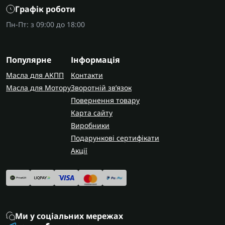
На що звернути увагу
Графік роботи
Перед замовленням дисків обов'язково уточніть
Пн-Пт: з 09:00 до 18:00
точний код трансмісії за шильдиком, щоб
гарантовано отримати сумісні комплектуючі
потрібної товщини.
Популярне
Інформація
AUTOSHIFT швидко та надійно доставляє
Масла для АКПП
Контакти
замовлення по всій Україні. У Запоріжжі
Масла для Мотору
Зворотній зв’язок
виконуємо заміну фрикційних пакетів з повною
Повернення товару
гарантією на всі виконані роботи.
Карта сайту
Виробники
Подарункові сертифікати
Акції
Ми у соціальних мережах