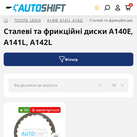
0
TOYOTA, LEXUS
A140E, A141L, A142L
Сталеві та фрикційні диск
Сталеві та фрикційні диски A140E,
A141L, A142L
Фільтр
🔥 Хіт
😬 закінчується