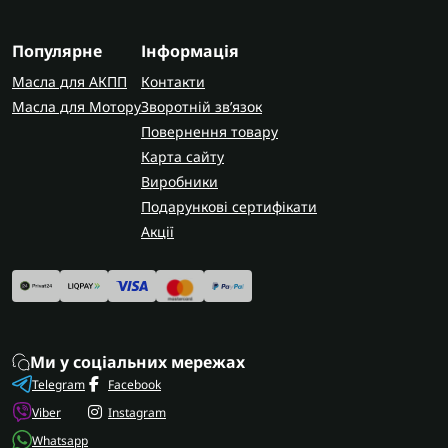
уточніть точний код трансмісії за шильдиком,
щоб гарантовано отримати сумісні комплектуючі.
Популярне
Інформація
Масла для АКПП
Контакти
AUTOSHIFT швидко та надійно доставляє
Масла для Мотору
Зворотній зв’язок
замовлення по всій Україні. У Запоріжжі
Повернення товару
виконуємо діагностику електроніки цих коробок
передач з гарантією на виконані роботи.
Карта сайту
Виробники
Подарункові сертифікати
Акції
Ми у соціальних мережах
Telegram
Facebook
Viber
Instagram
Whatsapp