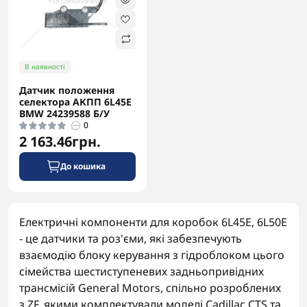
В наявності
Датчик положення
селектора АКПП 6L45E
BMW 24239588 Б/У
0
2 163.46грн.
До кошика
Електричні компоненти для коробок 6L45E, 6L50E
- це датчики та роз'єми, які забезпечують
взаємодію блоку керування з гідроблоком цього
сімейства шестиступеневих задньопривідних
трансмісій General Motors, спільно розроблених
з ZF, якими комплектували моделі Cadillac CTS та