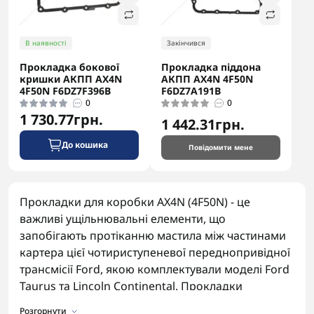
В наявності
Закінчився
Прокладка бокової
Прокладка піддона
кришки АКПП AX4N
АКПП AX4N 4F50N
4F50N F6DZ7F396B
F6DZ7A191B
0
0
1 730.77грн.
1 442.31грн.
До кошика
Повідомити мене
Прокладки для коробки AX4N (4F50N) - це
важливі ущільнювальні елементи, що
запобігають протіканню мастила між частинами
картера цієї чотириступеневої переднопривідної
трансмісії Ford, якою комплектували моделі Ford
Taurus та Lincoln Continental. Прокладки
виготовляються з термостійких матеріалів,
Розгорнути