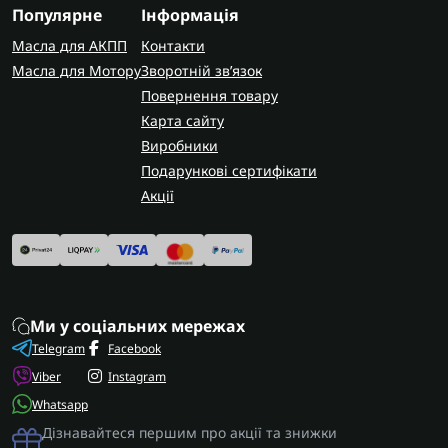
щоб гарантовано отримати сумісні комплектуючі
Популярне
Інформація
потрібної товщини та форми.
Масла для АКПП
Контакти
AUTOSHIFT швидко та надійно доставляє
Масла для Мотору
Зворотній зв’язок
замовлення по всій Україні. У Запоріжжі
Повернення товару
виконуємо ремонт коробки AX4N із заміною
Карта сайту
прокладок та повною гарантією на всі виконані
Виробники
роботи.
Подарункові сертифікати
Акції
Ми у соціальних мережах
Telegram
Facebook
Viber
Instagram
Whatsapp
Дізнавайтеся першим про акції та знижки