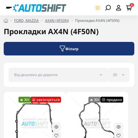
0
FORD, MAZDA
AX4N (4F50N)
Прокладки AX4N (4F50N)
Прокладки AX4N (4F50N)
Фільтр
🔥 Хіт
😬 закінчується
🔥 Хіт
😢 продано