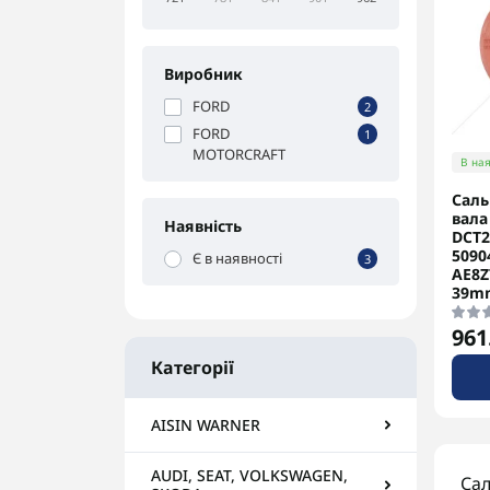
Виробник
FORD
2
FORD
1
MOTORCRAFT
В ная
Саль
вала
Наявність
DCT2
5090
Є в наявності
3
AE8Z
39m
961
Категорії
AISIN WARNER
AUDI, SEAT, VOLKSWAGEN,
Сал