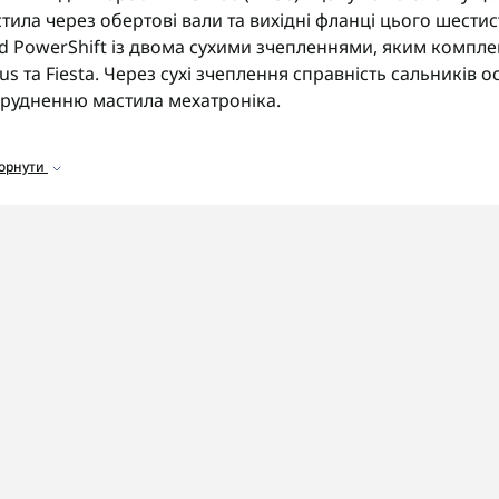
тила через обертові вали та вихідні фланці цього шест
d PowerShift із двома сухими зчепленнями, яким компле
us та Fiesta. Через сухі зчеплення справність сальників
рудненню мастила мехатроніка.
ортимент сальників
горнути
аталозі представлені сальники для коробки DCT250 (DPS6
альники вихідного валу
для герметизації приводних ф
альники механізму зчеплення
для герметизації вузла 
альники селектора передач
для герметизації штока пе
омплекти сальників
для повного ремонту трансмісії.
 що звернути увагу
ед замовленням сальників обов'язково уточніть точний 
антовано отримати сумісні розміри посадкових місць.
OSHIFT швидко та надійно доставляє замовлення по всій
іну сальників з повною гарантією на всі виконані роботи