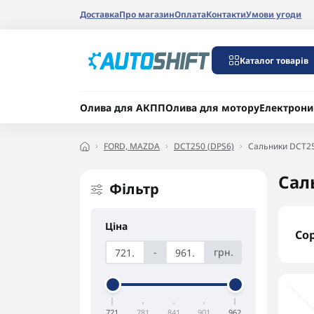
Доставка
Про магазин
Оплата
Контакти
Умови угоди
Каталог товарів
Олива для АКПП
Олива для мотору
Електрони
FORD, MAZDA
DCT250 (DPS6)
Сальники DCT25
Сал
Фільтр
Ціна
Со
-
грн.
721
781
841
901
962