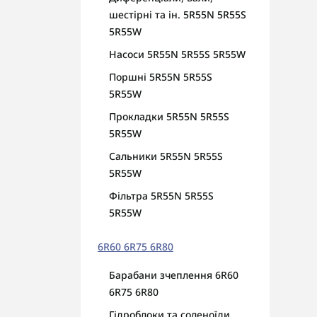
шестірні та ін. 5R55N 5R55S
5R55W
Насоси 5R55N 5R55S 5R55W
Поршні 5R55N 5R55S
5R55W
Прокладки 5R55N 5R55S
5R55W
Сальники 5R55N 5R55S
5R55W
Фільтра 5R55N 5R55S
5R55W
6R60 6R75 6R80
Барабани зчеплення 6R60
6R75 6R80
Гідроблоки та соленоїди