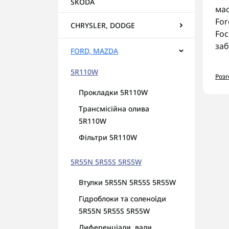
SKODA
мас
For
CHRYSLER, DODGE
Foc
заб
FORD, MAZDA
Ас
5R110W
Роз
У к
Прокладки 5R110W
С
Трансмісійна олива
С
5R110W
С
Фільтри 5R110W
К
На
5R55N 5R55S 5R55W
Пер
Втулки 5R55N 5R55S 5R55W
гар
Гідроблоки та соленоїди
AUT
5R55N 5R55S 5R55W
зам
Диференціали, вали,