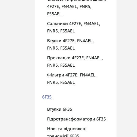
4F27E, FN4AEL, FNR5,
FS5AEL
Сальники 4F27E, FN4AEL,
FNR5, FS5AEL
Втулки 4F27E, FN4AEL,
FNR5, FS5AEL
Прокладки 4F27E, FN4AEL,
FNR5, FS5AEL
Фільтри 4F27E, FN4AEL,
FNR5, FS5AEL
6F35
Втулки 6F35
Гідротрансформатори 6F35
Нові та відновлені
трансмісії 6F35