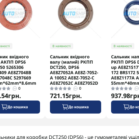
вності
В наявності
В наявності
ник вхідного
Сальник вхідного
Сальник нап
 АКПП DPS6
валу (малий) РКПП
РКПП DPS6 D
50 5265306
DCT250, DPS6
up AE8Z1S17
409 AE8Z7048B
AE8Z7052A AE8Z-7052-
172 BRS172 
7048C 5297669
A 10052 AE8Z-7052-C
AE8Z1177A A
m*62mm*8.6mm
AE8Z7052C AE8Z7052D
55mm*40m
0
0
.54грн.
721.15грн.
937.98гр
До кошика
До кошика
До к
ьники для коробки DCT250 (DPS6) - це гумометалеві ущіл