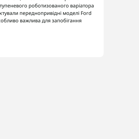
иступеневого роботизованого варіатора
ктували переднопривідні моделі Ford
 особливо важлива для запобігання
):
ланців.
подвійного зчеплення.
ремикання.
код трансмісії за шильдиком, щоб
 Україні. У Запоріжжі виконуємо
.