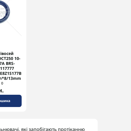
івосей
CT250 10-
7A BRS-
5117777
E8Z1S177B
m*8/13mm
0
н.
ошика
ьнювачі, які запобігають протіканню