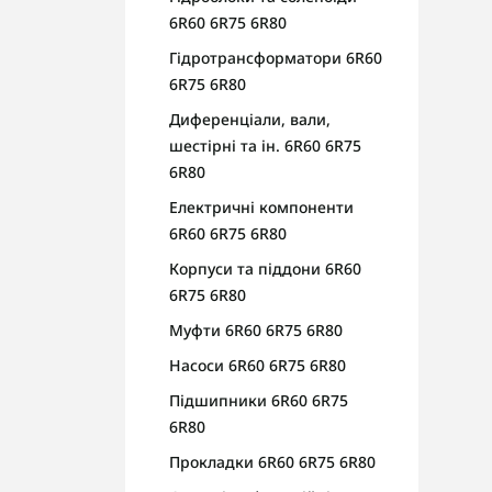
6R60 6R75 6R80
Гідротрансформатори 6R60
6R75 6R80
Диференціали, вали,
шестірні та ін. 6R60 6R75
6R80
Електричні компоненти
6R60 6R75 6R80
Корпуси та піддони 6R60
6R75 6R80
Муфти 6R60 6R75 6R80
Насоси 6R60 6R75 6R80
Підшипники 6R60 6R75
6R80
Прокладки 6R60 6R75 6R80