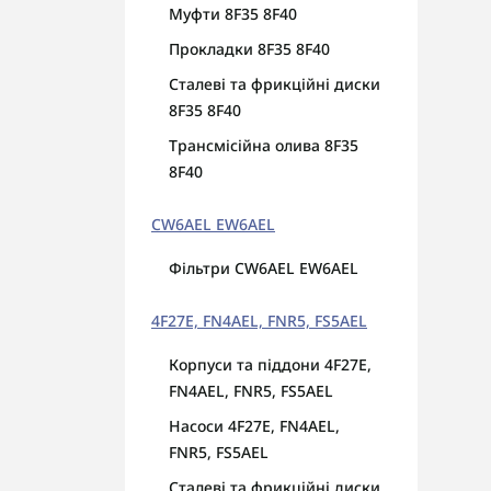
Муфти 8F35 8F40
Прокладки 8F35 8F40
Сталеві та фрикційні диски
8F35 8F40
Трансмісійна олива 8F35
8F40
CW6AEL EW6AEL
Фільтри CW6AEL EW6AEL
4F27E, FN4AEL, FNR5, FS5AEL
Корпуси та піддони 4F27E,
FN4AEL, FNR5, FS5AEL
Насоси 4F27E, FN4AEL,
FNR5, FS5AEL
Сталеві та фрикційні диски