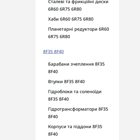
Сталеві та фрикційні диски
6R60 6R75 6R80
Хаби 6R60 6R75 6R80
Планетарні редуктори 6R60
6R75 6R80
8F35 8F40
Барабани зчеплення 8F35
8F40
Втулки 8F35 8F40
Гідроблоки та соленоїди
8F35 8F40
Гідротрансформатори 8F35
8F40
Корпуси та піддони 8F35
8F40