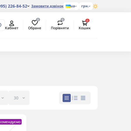
095) 226-84-52
Замовити дзвінок
ua
грн.
0
0
0
Обране
Порівняти
Кабінет
Кошик
екомендуємо