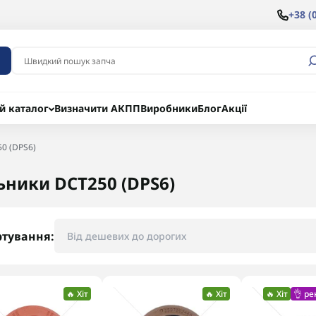
+38 (
й каталог
Визначити АКПП
Виробники
Блог
Акції
0 (DPS6)
ьники DCT250 (DPS6)
ртування:
🔥 Хіт
🔥 Хіт
🔥 Хіт
👌 р