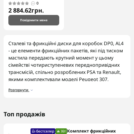
0
2 884.62грн.
Повідомити мене
Сталеві та фрикційні диски для коробок DP0, AL4
- це елементи фрикційних пакетів, які під тиском
мастила передають крутний момент у цьому
сімействі чотириступеневих переднопривідних
трансмісій, спільно розроблених PSA та Renault,
якими комплектували моделі Peugeot 307,
Citroen C4 та Renault Megane. Знос накладок
Розгорнути
призводить до пробуксовки при перемиканні
передач.
Асортимент дисків
Топ продажів
У каталозі представлені сталеві та фрикційні
диски для коробок DP0, AL4:
Комплект фрикційних
👍 бестселер
🔥 Хіт