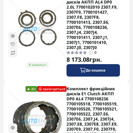
дисків АКПП AL4 DP0
Фрикційні диски
з накладками для передачі
2.0L 7700102010 2307.F9,
2307F9, 7700101427,
крутного моменту.
2307.F8, 2307F8,
Сталеві диски
для чергування у пакеті
7700101413, 2307.E6,
2307E6, 7700108236,
зчеплення.
2307.J4, 2307J4,
Хвилясті диски
для плавності перемикання
7700101411, 2307.J1,
передач.
2307J1, 7700101410,
2307.J0, 2307J0
Повні комплекти дисків
для капітального
0
ремонту коробки.
8 173.08грн.
В наявності
На що звернути увагу
До кошика
Перед замовленням дисків обов'язково уточніть
точний код трансмісії за шильдиком, щоб
Комплект фрикційних
🔥 Хіт
😬 закінчується
гарантовано отримати сумісний комплект
дисків E1 Clutch АКПП
потрібної товщини.
DP0 AL4 7700108236
7700105518, 7700105519,
7700105520, 7700105521,
AUTOSHIFT швидко та надійно доставляє
7700105522, 2307.E6,
замовлення по всій Україні. У Запоріжжі
2307E6, 2307.J4, 2307J4,
2307.E8, 2307E8, 2307.E9,
виконуємо заміну фрикційних пакетів цих
2307E9, 2307.F0, 2307F0,
коробок передач з гарантією на виконані