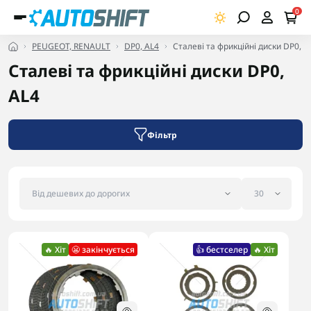
0
PEUGEOT, RENAULT
DP0, AL4
Сталеві та фрикційні диски DP0, A
Сталеві та фрикційні диски DP0,
AL4
Фільтр
🔥 Хіт
😬 закінчується
👍 бестселер
🔥 Хіт