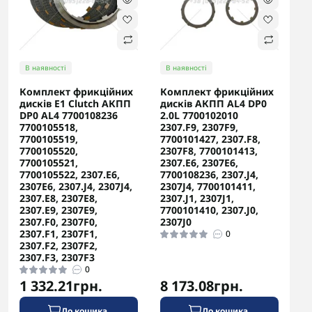
В наявності
В наявності
Комплект фрикційних
Комплект фрикційних
дисків E1 Clutch АКПП
дисків АКПП AL4 DP0
DP0 AL4 7700108236
2.0L 7700102010
7700105518,
2307.F9, 2307F9,
7700105519,
7700101427, 2307.F8,
7700105520,
2307F8, 7700101413,
7700105521,
2307.E6, 2307E6,
7700105522, 2307.E6,
7700108236, 2307.J4,
2307E6, 2307.J4, 2307J4,
2307J4, 7700101411,
2307.E8, 2307E8,
2307.J1, 2307J1,
2307.E9, 2307E9,
7700101410, 2307.J0,
2307.F0, 2307F0,
2307J0
2307.F1, 2307F1,
0
2307.F2, 2307F2,
2307.F3, 2307F3
0
1 332.21грн.
8 173.08грн.
До кошика
До кошика