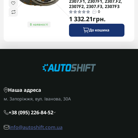
2307.F1, 2307F1, 2307.F2,
роботи.
2307F2, 2307.F3, 2307F3
0
1 332.21грн.
В наявності
До кошика
Наша адреса
м. Запоріжжя, вул. Іванова, 30А
+38 (095) 226-84-52
info@autoshift.com.ua