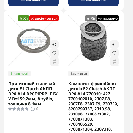
🔥 Хіт
😬 закінчується
🔥 Хіт
😢 продано
В наявності
Закінчився
Притискний сталевий
Комплект фрикційних
диск E1 Clutch АКПП
дисків E2 Clutch АКПП
DP0 AL4 DP0E1PRPLT Б/
DP0 AL4 7700101427
У D=159.2мм, 8 зубів,
7700102010, 2307.F8,
товщина 8.1мм
2307F8, 2307.F9, 2307F9,
8200299357, 2310.98,
0
231098, 7700871302,
7700871303,
7700105529,
7700871304, 2307.H0,