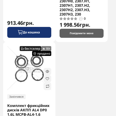
2307H0, 2307.H1,
2307H1, 2307.H2,
2307H2, 2307.H3,
2307H3, 230
0
913.46грн.
1 998.56грн.
До кошика
Повідомити мене
👍 бестселер
🔥 Хіт
😢 продано
Закінчився
Комплект фрикційних
дисків АКПП AL4 DP0
1.6L MCPB-AL4-1.6