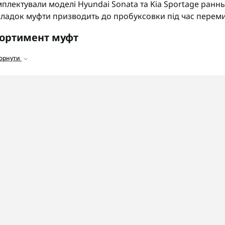
плектували моделі Hyundai Sonata та Kia Sportage ранн
ладок муфти призводить до пробуксовки під час перем
ортимент муфт
аталозі представлені муфти для коробок F4A51, F5A51:
горнути
уфти зчеплення
для з'єднання елементів планетарного
бгінні муфти
для передачі моменту в одному напрямку.
емонтні комплекти муфт
для відновлення без повної з
ружини муфт
для повернення елементів у вихідне пол
 що звернути увагу
ед замовленням муфти обов'язково уточніть точний код
антовано отримати сумісний елемент потрібної форми.
OSHIFT швидко та надійно доставляє замовлення по всій
італьний ремонт цих коробок передач з гарантією на ви