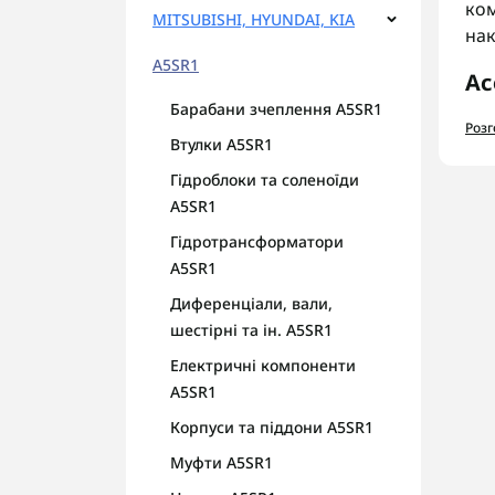
ком
MITSUBISHI, HYUNDAI, KIA
нак
A5SR1
Ас
Барабани зчеплення A5SR1
У к
Роз
Втулки A5SR1
М
Гідроблоки та соленоїди
О
A5SR1
Р
П
Гідротрансформатори
A5SR1
На
Диференціали, вали,
Пер
шестірні та ін. A5SR1
гар
Електричні компоненти
AUT
A5SR1
кап
Корпуси та піддони A5SR1
Муфти A5SR1