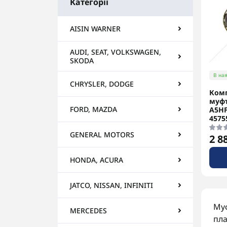
Категорії
AISIN WARNER
AUDI, SEAT, VOLKSWAGEN,
SKODA
В ная
CHRYSLER, DODGE
Комп
муфт
FORD, MAZDA
A5HF
4575
GENERAL MOTORS
2 8
HONDA, ACURA
JATCO, NISSAN, INFINITI
Муф
MERCEDES
пла