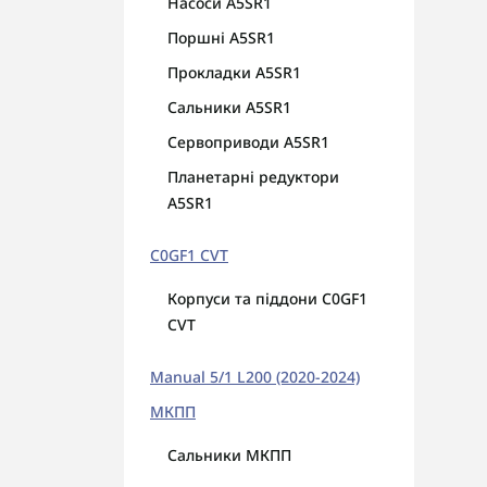
Насоси A5SR1
Поршні A5SR1
Прокладки A5SR1
Сальники A5SR1
Сервоприводи A5SR1
Планетарні редуктори
A5SR1
C0GF1 CVT
Корпуси та піддони C0GF1
CVT
Manual 5/1 L200 (2020-2024)
МКПП
Сальники МКПП