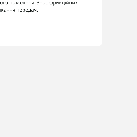
ього покоління. Знос фрикційних
икання передач.
 ряду.
аміни.
оження.
 трансмісії за шильдиком, щоб
 Україні. У Запоріжжі виконуємо
конані роботи.