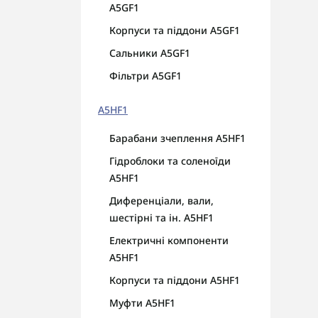
A5GF1
Корпуси та піддони A5GF1
Сальники A5GF1
Фільтри A5GF1
A5HF1
Барабани зчеплення A5HF1
Гідроблоки та соленоїди
A5HF1
Диференціали, вали,
шестірні та ін. A5HF1
Електричні компоненти
A5HF1
Корпуси та піддони A5HF1
Муфти A5HF1