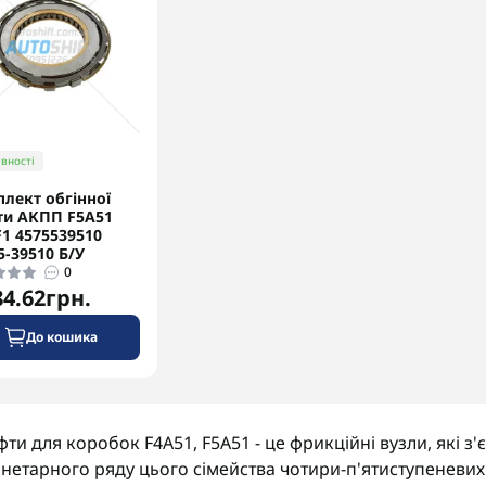
вності
лект обгінної
и АКПП F5A51
1 4575539510
5-39510 Б/У
0
84.62грн.
До кошика
ти для коробок F4A51, F5A51 - це фрикційні вузли, які з
нетарного ряду цього сімейства чотири-п'ятиступеневих 