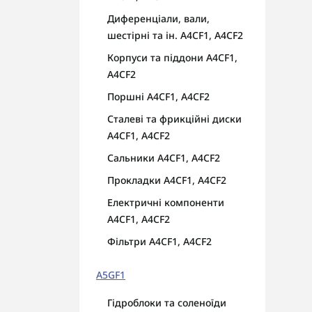
Диференціали, вали,
шестірні та ін. A4CF1, A4CF2
Корпуси та піддони A4CF1,
A4CF2
Поршні A4CF1, A4CF2
Сталеві та фрикційні диски
A4CF1, A4CF2
Сальники A4CF1, A4CF2
Прокладки A4CF1, A4CF2
Електричні компоненти
A4CF1, A4CF2
Фільтри A4CF1, A4CF2
A5GF1
Гідроблоки та соленоїди