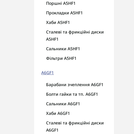
Поршні A5HF1
Прокладки A5HF1
Хаби A5HF1
Сталеві та фрикційні диски
A5HF1
Сальники A5HF1
Фільтри A5HF1
A6GF1
Барабани зчеплення A6GF1
Болти гайки та тп. A6GF1
Сальники A6GF1
Хаби A6GF1
Сталеві та фрикційні диски
A6GF1