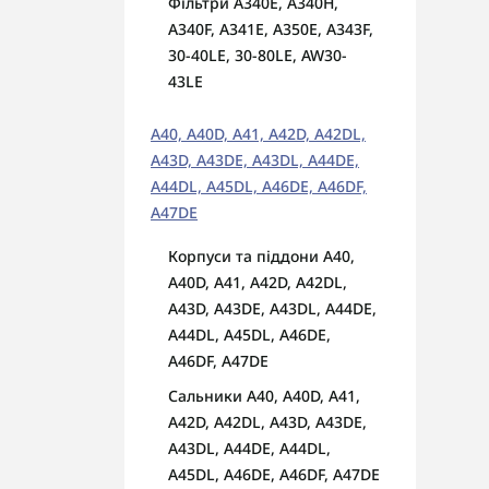
Фільтри A340E, A340H,
A340F, A341E, A350E, A343F,
30-40LE, 30-80LE, AW30-
43LE
A40, A40D, A41, A42D, A42DL,
A43D, A43DE, A43DL, A44DE,
A44DL, A45DL, A46DE, A46DF,
A47DE
Корпуси та піддони A40,
A40D, A41, A42D, A42DL,
A43D, A43DE, A43DL, A44DE,
A44DL, A45DL, A46DE,
A46DF, A47DE
Сальники A40, A40D, A41,
A42D, A42DL, A43D, A43DE,
A43DL, A44DE, A44DL,
A45DL, A46DE, A46DF, A47DE