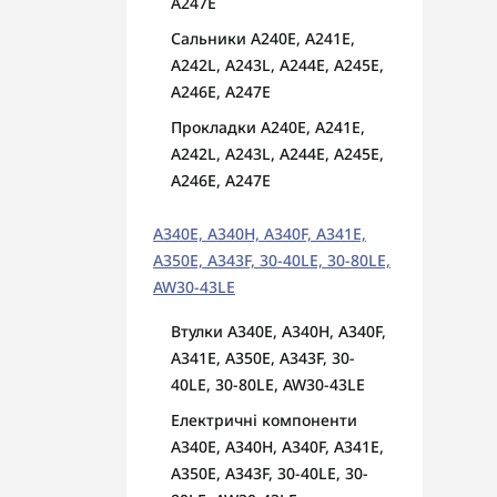
A247E
Сальники A240E, A241E,
A242L, A243L, A244E, A245E,
A246E, A247E
Прокладки A240E, A241E,
A242L, A243L, A244E, A245E,
A246E, A247E
A340E, A340H, A340F, A341E,
A350E, A343F, 30-40LE, 30-80LE,
AW30-43LE
Втулки A340E, A340H, A340F,
A341E, A350E, A343F, 30-
40LE, 30-80LE, AW30-43LE
Електричні компоненти
A340E, A340H, A340F, A341E,
A350E, A343F, 30-40LE, 30-