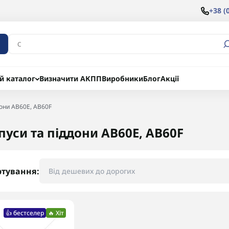
+38 (
й каталог
Визначити АКПП
Виробники
Блог
Акції
дони AB60E, AB60F
пуси та піддони AB60E, AB60F
ртування:
👍 бестселер
🔥 Хіт