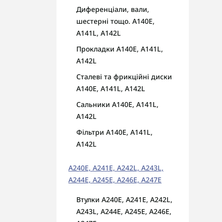
Диференціали, вали,
шестерні тощо. A140E,
A141L, A142L
Прокладки A140E, A141L,
A142L
Сталеві та фрикційні диски
A140E, A141L, A142L
Сальники A140E, A141L,
A142L
Фільтри A140E, A141L,
A142L
A240E, A241E, A242L, A243L,
A244E, A245E, A246E, A247E
Втулки A240E, A241E, A242L,
A243L, A244E, A245E, A246E,