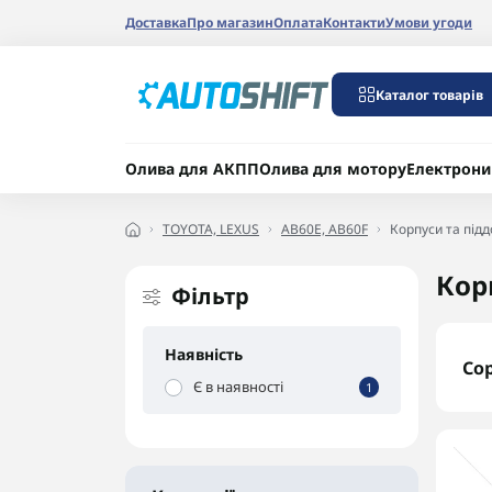
Доставка
Про магазин
Оплата
Контакти
Умови угоди
Каталог товарів
Олива для АКПП
Олива для мотору
Електрони
TOYOTA, LEXUS
AB60E, AB60F
Корпуси та під
Кор
Фільтр
Наявність
Со
Є в наявності
1