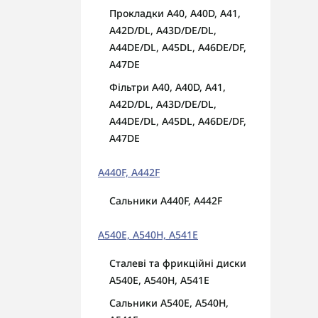
Прокладки A40, A40D, A41,
A42D/DL, A43D/DE/DL,
A44DE/DL, A45DL, A46DE/DF,
A47DE
Фільтри A40, A40D, A41,
A42D/DL, A43D/DE/DL,
A44DE/DL, A45DL, A46DE/DF,
A47DE
A440F, A442F
Сальники A440F, A442F
A540E, A540H, A541E
Сталеві та фрикційні диски
A540E, A540H, A541E
Сальники A540E, A540H,