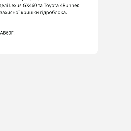
елі Lexus GX460 та Toyota 4Runner.
захисної кришки гідроблока.
 AB60F:
блока.
ів.
од трансмісії за шильдиком, щоб
 Україні. У Запоріжжі виконуємо
боти.