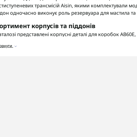
тиступеневих трансмісій Aisin, якими комплектували мод
дон одночасно виконує роль резервуара для мастила та 
ортимент корпусів та піддонів
аталозі представлені корпусні деталі для коробок AB60E,
горнути
іддони картера
для зберігання мастила та захисту гідро
орпуси гідроблока
для розміщення клапанів та соленоїд
ришки картера
для герметизації бокових з'єднань.
агніти піддону
для вловлювання металевої стружки.
 що звернути увагу
ед замовленням деталей обов'язково уточніть точний к
антовано отримати сумісну форму піддону.
OSHIFT швидко та надійно доставляє замовлення по всій
онт цих коробок передач з гарантією на всі виконані ро