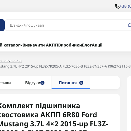
+38 (
й каталог
Визначити АКПП
Виробники
Блог
Акції
60 6R75 6R80
ang 3.7L 4×2 2015-up FL3Z-7R205-A FL3Z-7030-B FL3Z-7N357-A K0627-2115-3
стики
Відгуки
Питання
0
0
Комплект підшипника
хвостовика АКПП 6R80 Ford
Mustang 3.7L 4×2 2015-up FL3Z-