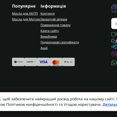
Популярне
Інформація
Масла для АКПП
Контакти
Масла для Мотору
Зворотній зв’язок
Повернення товару
Карта сайту
Виробники
Подарункові сертифікати
Акції
e, щоб забезпечити найкращий досвід роботи на нашому сайті
 | Запчастини АКПП | Ремонт АКПП © 2026
AUTO
шою Політикою конфіденційності та Угодою користувача.
Деталь