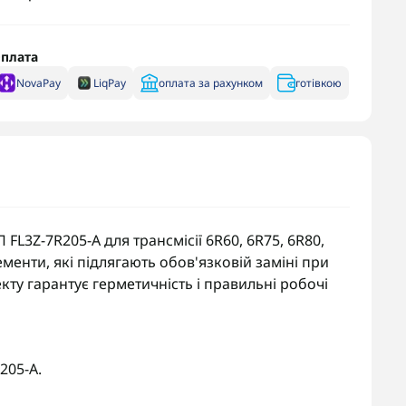
плата
NovaPay
LiqPay
оплата за рахунком
готівкою
L3Z-7R205-A для трансмісії 6R60, 6R75, 6R80,
менти, які підлягають обов'язковій заміні при
ту гарантує герметичність і правильні робочі
205-A.