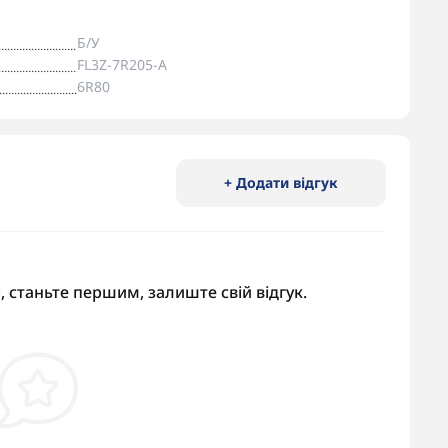
Б/У
FL3Z-7R205-A
6R80
+ Додати відгук
, станьте першим, залиште свій відгук.