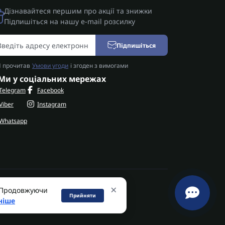
Дізнавайтеся першим про акції та знижки
Підпишіться на нашу e-mail розсилку
Підпишіться
Я прочитав
Умови угоди
і згоден з вимогами
Ми у соціальних мережах
Telegram
Facebook
Viber
Instagram
Whatsapp
×
. Продовжуючи
Прийняти
SHIFT
ніше