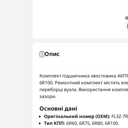
О
Опис
Комплект підшипника хвостовика АКПП F
6R100. Ремонтний комплект містить еле
переборці вузла. Використання комплек
зазори.
Основні дані
Оригінальний номер (OEM):
FL3Z-7R
Тип КПП:
6R60, 6R75, 6R80, 6R100.