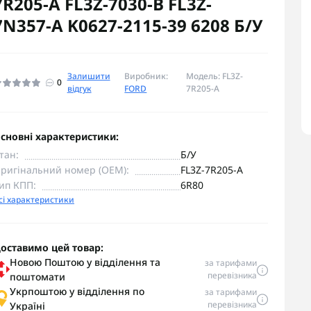
7R205-A FL3Z-7030-B FL3Z-
7N357-A K0627-2115-39 6208 Б/У
Залишити
Виробник:
Модель: FL3Z-
0
відгук
FORD
7R205-A
сновні характеристики:
тан:
Б/У
ригінальний номер (OEM):
FL3Z-7R205-A
ип КПП:
6R80
сі характеристики
оставимо цей товар:
Новою Поштою у відділення та
за тарифами
перевізника
поштомати
Укрпоштою у відділення по
за тарифами
перевізника
Україні