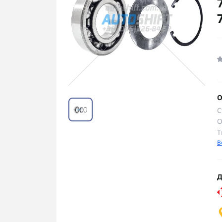
О
С
О
Т
В
Д