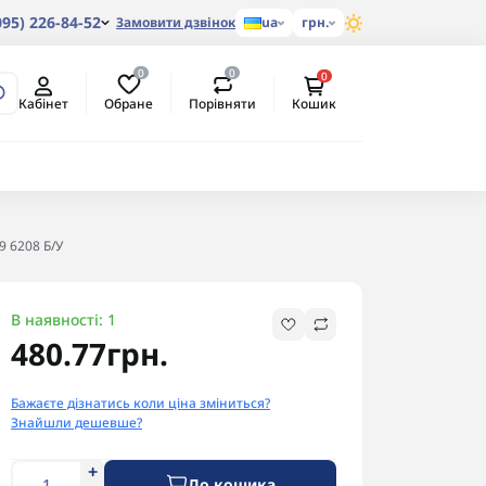
095) 226-84-52
Замовити дзвінок
ua
грн.
0
0
0
Обране
Порівняти
Кабінет
Кошик
9 6208 Б/У
В наявності: 1
480.77грн.
Бажаєте дізнатись коли ціна зміниться?
Знайшли дешевше?
До кошика