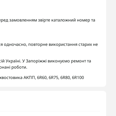
. Перед замовленням звірте каталожний номер та
я одночасно, повторне використання старих не
ій Україні. У Запоріжжі виконуємо ремонт та
онані роботи.
хвостовика АКПП
,
6R60
,
6R75
,
6R80
,
6R100