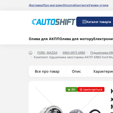
Доставка
Про магазин
Оплата
Контакти
Умови угоди
Каталог товарів
Олива для АКПП
Олива для мотору
Електрони
FORD, MAZDA
6R60 6R75 6R80
Підшипники 6R
Комплект підшипника хвостовика АКПП 6R80 Ford Must
Все про товар
Опис
Характери
🔥 Хіт
😬 закінчується