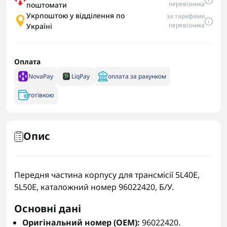
перевізника
поштомати
Укрпоштою у відділення по
за тарифами
перевізника
Україні
Оплата
NovaPay
LiqPay
оплата за рахунком
готівкою
Опис
Передня частина корпусу для трансмісії 5L40E,
5L50E, каталожний номер 96022420, Б/У.
Основні дані
Оригінальний номер (OEM):
96022420.