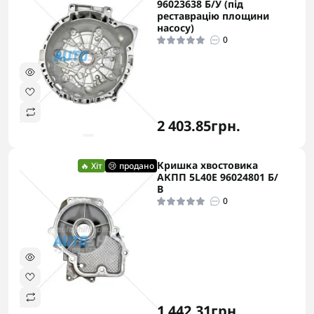
96023638 Б/У (під
реставрацію площини
насосу)
0
2 403.85грн.
Кришка хвостовика
🔥 Хіт
😢 продано
АКПП 5L40E 96024801 Б/
В
0
1 442.31грн.