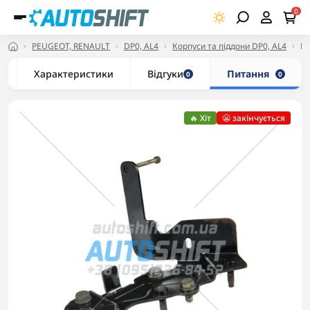
0
PEUGEOT, RENAULT
DP0, AL4
Корпуси та піддони DP0, AL4
Кр
Характеристики
Відгуки
Питання
0
0
🔥 Хіт
😬 закінчується