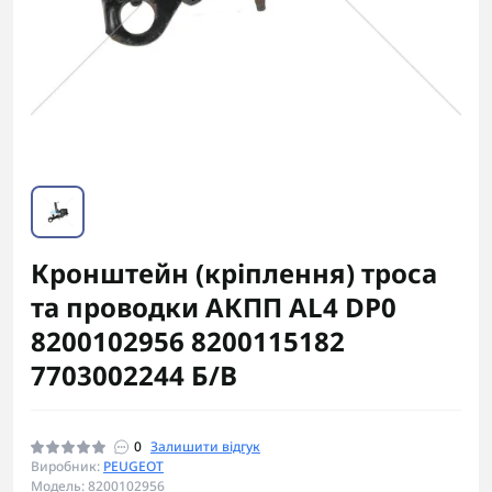
Кронштейн (кріплення) троса
та проводки АКПП AL4 DP0
8200102956 8200115182
7703002244 Б/В
0
Залишити відгук
Виробник:
PEUGEOT
Модель: 8200102956