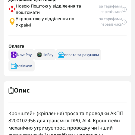
Новою Поштою у відділення та
за тарифами
перевізника
поштомати
Укрпоштою у відділення по
за тарифами
перевізника
Україні
Оплата
NovaPay
LiqPay
оплата за рахунком
готівкою
Опис
Кронштейн (кріплення) троса та проводки АКПП
8200102956 для трансмісії DP0, AL4. Кронштейн
механічно утримує трос, проводку чи інший