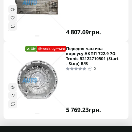
4 807.69грн.
Передня частина
🔥 Хіт
😬 закінчується
корпусу АКПП 722.9 7G-
Tronic R2122710501 (Start
- Stop) Б/В
0
5 769.23грн.