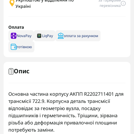
за тарифами
перевізника
Україні
Оплата
NovaPay
LiqPay
оплата за рахунком
готівкою
Опис
Основна частина корпусу АКПП R2202711401 для
трансмісії 722.9. Корпусна деталь трансмісії
відповідає за геометрію вузла, посадку
підшипників і герметичність. Тріщини, зірвана
різьба або деформація привалочної площини
потребують заміни.