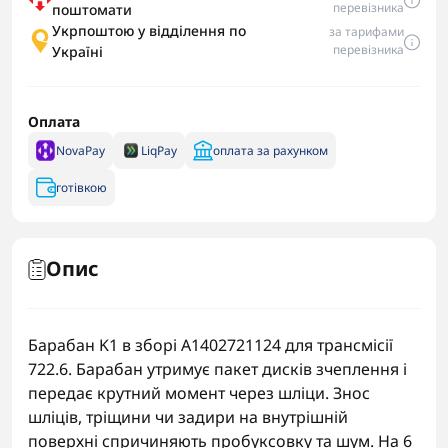
перевізника
поштомати
Укрпоштою у відділення по
за тарифами
перевізника
Україні
Оплата
NovaPay
LiqPay
оплата за рахунком
готівкою
Опис
Барабан K1 в зборі A1402721124 для трансмісії
722.6. Барабан утримує пакет дисків зчеплення і
передає крутний момент через шліци. Знос
шліців, тріщини чи задири на внутрішній
поверхні спричиняють пробуксовку та шум. На 6