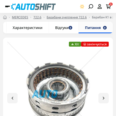
0
MERCEDES
722.6
Барабани зчеплення 722.6
Барабан K1 в з
Характеристики
Відгуки
Питання
0
0
🔥 Хіт
😬 закінчується