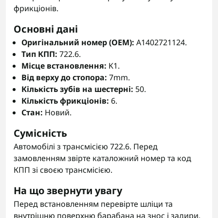
фрикціонів.
Основні дані
Оригінальний номер (OEM):
A1402721124.
Тип КПП:
722.6.
Місце встановлення:
K1.
Від верху до стопора:
7mm.
Кількість зубів на шестерні:
50.
Кількість фрикціонів:
6.
Стан:
Новий.
Сумісність
Автомобілі з трансмісією 722.6. Перед
замовленням звірте каталожний номер та код
КПП зі своєю трансмісією.
На що звернути увагу
Перед встановленням перевірте шліци та
внутрішню поверхню барабана на знос і задири.