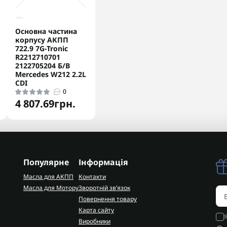
Основна частина
корпусу АКПП
722.9 7G-Tronic
R2212710701
2122705204 Б/В
Mercedes W212 2.2L
CDI
0
4 807.69грн.
Популярне
Інформація
Масла для АКПП
Контакти
Масла для Мотору
Зворотній зв’язок
Повернення товару
Карта сайту
Виробники