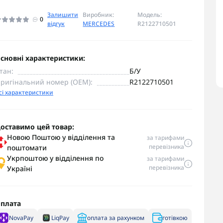
Залишити
Виробник:
Модель:
0
відгук
MERCEDES
R2122710501
сновні характеристики:
тан:
Б/У
ригінальний номер (OEM):
R2122710501
сі характеристики
оставимо цей товар:
Новою Поштою у відділення та
за тарифами
перевізника
поштомати
Укрпоштою у відділення по
за тарифами
перевізника
Україні
плата
NovaPay
LiqPay
оплата за рахунком
готівкою