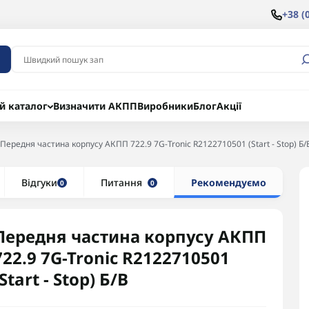
+38 (
й каталог
Визначити АКПП
Виробники
Блог
Акції
Передня частина корпусу АКПП 722.9 7G-Tronic R2122710501 (Start - Stop) Б/
Відгуки
Питання
Рекомендуємо
0
0
Передня частина корпусу АКПП
722.9 7G-Tronic R2122710501
(Start - Stop) Б/В