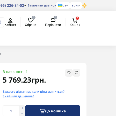
095) 226-84-52
Замовити дзвінок
ua
грн.
0
0
0
Обране
Порівняти
Кабінет
Кошик
В
В наявності: 1
5 769.23грн.
Бажаєте дізнатись коли ціна зміниться?
Знайшли дешевше?
До кошика