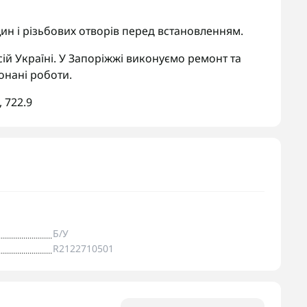
ин і різьбових отворів перед встановленням.
ій Україні. У Запоріжжі виконуємо ремонт та
онані роботи.
,
722.9
Б/У
R2122710501