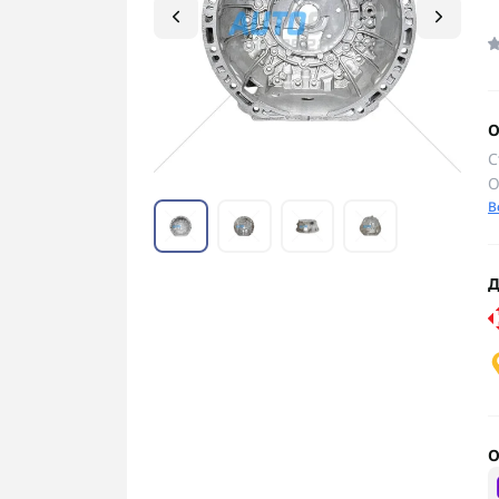
О
С
О
В
Д
О