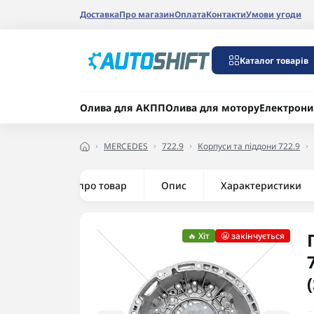
Доставка
Про магазин
Оплата
Контакти
Умови угоди
Каталог товарів
Олива для АКПП
Олива для мотору
Електрони
MERCEDES
722.9
Корпуси та піддони 722.9
Все про товар
Опис
Характеристики
🔥 Хіт
😬 закінчується