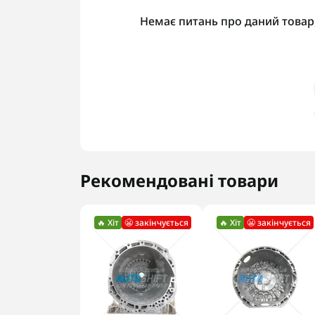
Немає питань про даний товар,
Рекомендовані товари
🔥 Хіт
😬 закінчується
🔥 Хіт
😬 закінчується