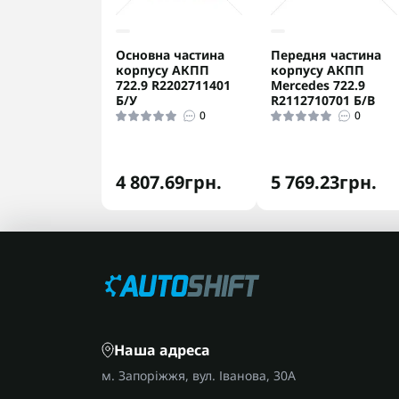
Основна частина
Передня частина
корпусу АКПП
корпусу АКПП
722.9 R2202711401
Mercedes 722.9
Б/У
R2112710701 Б/В
0
0
4 807.69грн.
5 769.23грн.
Наша адреса
м. Запоріжжя, вул. Іванова, 30А