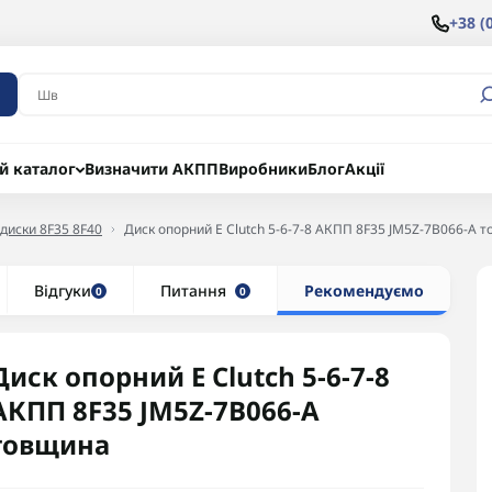
+38 (
й каталог
Визначити АКПП
Виробники
Блог
Акції
 диски 8F35 8F40
Диск опорний E Clutch 5-6-7-8 АКПП 8F35 JM5Z-7B066-A 
Відгуки
Питання
Рекомендуємо
0
0
Диск опорний E Clutch 5-6-7-8
АКПП 8F35 JM5Z-7B066-A
товщина