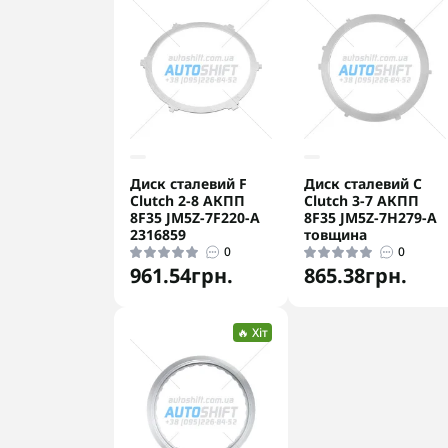
Диск сталевий F
Диск сталевий C
Clutch 2-8 АКПП
Clutch 3-7 АКПП
8F35 JM5Z-7F220-A
8F35 JM5Z-7H279-A
2316859
товщина
0
0
961.54грн.
865.38грн.
🔥 Хіт