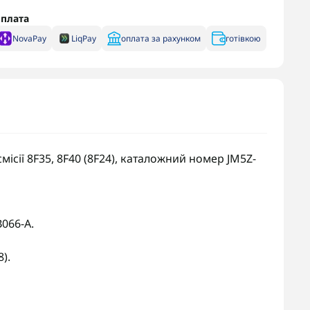
плата
NovaPay
LiqPay
оплата за рахунком
готівкою
місії 8F35, 8F40 (8F24), каталожний номер JM5Z-
066-A.
8).