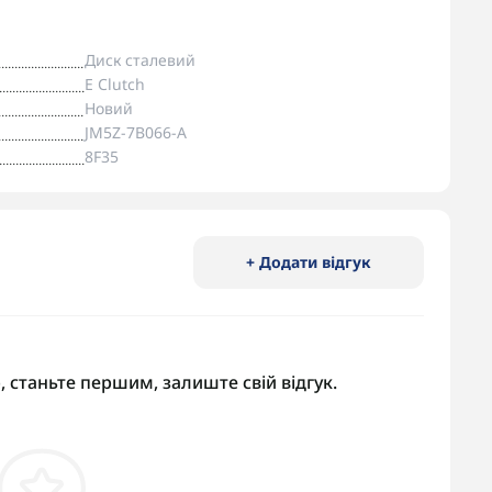
Диск сталевий
E Clutch
Новий
JM5Z-7B066-A
8F35
+ Додати відгук
, станьте першим, залиште свій відгук.