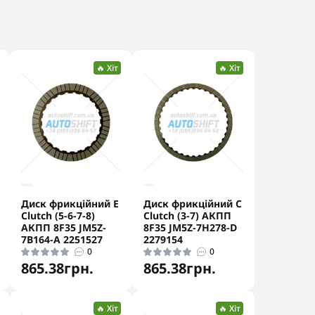
🔥 Хіт
🔥 Хіт
Диск фрикційний E
Диск фрикційний C
Clutch (5-6-7-8)
Clutch (3-7) АКПП
АКПП 8F35 JM5Z-
8F35 JM5Z-7H278-D
7B164-A 2251527
2279154
0
0
865.38грн.
865.38грн.
🔥 Хіт
🔥 Хіт