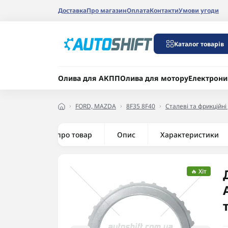
Доставка
Про магазин
Оплата
Контакти
Умови угоди
Каталог товарів
Олива для АКПП
Олива для мотору
Електрони
FORD, MAZDA
8F35 8F40
Сталеві та фрикційні
Все про товар
Опис
Характеристики
🔥 Хіт