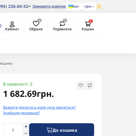
095) 226-84-52
Замовити дзвінок
ua
грн.
0
0
0
Обране
Порівняти
Кабінет
Кошик
товщина
В наявності: 5
1 682.69грн.
Бажаєте дізнатись коли ціна зміниться?
Знайшли дешевше?
До кошика