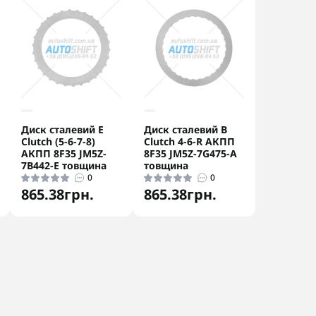
Диск сталевий E
Диск сталевий B
Clutch (5-6-7-8)
Clutch 4-6-R АКПП
АКПП 8F35 JM5Z-
8F35 JM5Z-7G475-A
7B442-E товщина
товщина
0
0
865.38грн.
865.38грн.