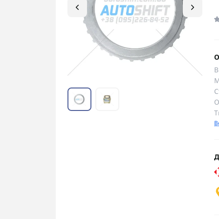
О
В
М
С
О
Т
В
Д