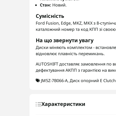
Стан:
Новий.
Сумісність
Ford Fusion, Edge, MKZ, MKX з 8-ступі
каталожний номер та код КПП зі своєю 
На що звернути увагу
Диски міняють комплектом - встановлен
відновлює плавність перемикань.
AUTOSHIFT доставляє замовлення по вс
дефектування АКПП з гарантією на вик
JM5Z-7B066-A
,
Диск опорний E Clutch 
Характеристики