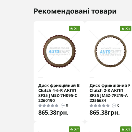
Рекомендовані товари
🔥 Хіт
🔥 Хіт
Диск фрикційний B
Диск фрикційний F
Clutch 4-6-R АКПП
Clutch 2-8 АКПП
8F35 JM5Z-7H095-C
8F35 JM5Z-7F219-A
2260190
2256684
0
0
865.38грн.
865.38грн.
🔥 Хіт
🔥 Хіт