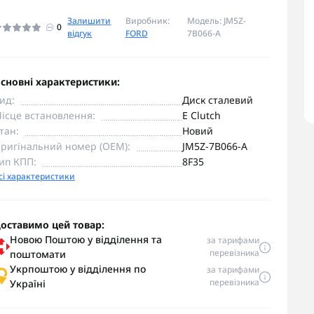
Залишити
Виробник:
Модель: JM5Z-
0
відгук
FORD
7B066-A
сновні характеристики:
ид:
Диск сталевий
ісце встановлення:
E Clutch
тан:
Новий
ригінальний номер (OEM):
JM5Z-7B066-A
ип КПП:
8F35
сі характеристики
оставимо цей товар:
Новою Поштою у відділення та
за тарифами
перевізника
поштомати
Укрпоштою у відділення по
за тарифами
перевізника
Україні