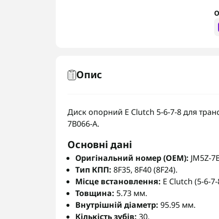
О
Опис
Диск опорний E Clutch 5-6-7-8 для транс
7B066-A.
Основні дані
Оригінальний номер (OEM):
JM5Z-7B
Тип КПП:
8F35, 8F40 (8F24).
Місце встановлення:
E Clutch (5-6-7-
Товщина:
5.73 мм.
Внутрішній діаметр:
95.95 мм.
Кількість зубів:
30.