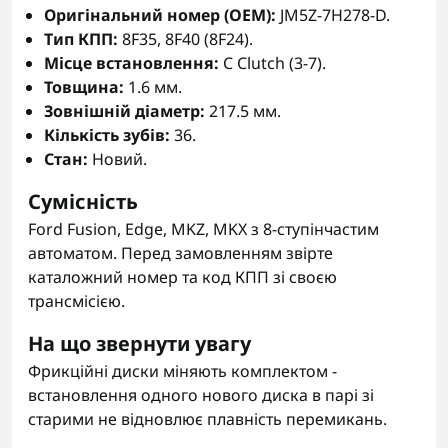
Оригінальний номер (OEM):
JM5Z-7H278-D.
Тип КПП:
8F35, 8F40 (8F24).
Місце встановлення:
C Clutch (3-7).
Товщина:
1.6 мм.
Зовнішній діаметр:
217.5 мм.
Кількість зубів:
36.
Стан:
Новий.
Сумісність
Ford Fusion, Edge, MKZ, MKX з 8-ступінчастим
автоматом. Перед замовленням звірте
каталожний номер та код КПП зі своєю
трансмісією.
На що звернути увагу
Фрикційні диски міняють комплектом -
встановлення одного нового диска в парі зі
старими не відновлює плавність перемикань.