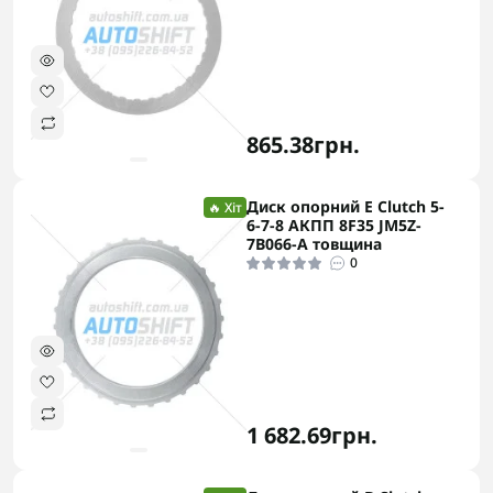
865.38грн.
Диск опорний E Clutch 5-
🔥 Хіт
6-7-8 АКПП 8F35 JM5Z-
7B066-A товщина
0
1 682.69грн.