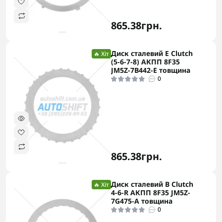
865.38грн.
Диск сталевий E Clutch
🔥 Хіт
(5-6-7-8) АКПП 8F35
JM5Z-7B442-E товщина
0
865.38грн.
Диск сталевий B Clutch
🔥 Хіт
4-6-R АКПП 8F35 JM5Z-
7G475-A товщина
0