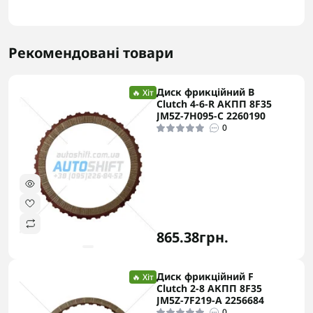
Рекомендовані товари
Диск фрикційний B
🔥 Хіт
Clutch 4-6-R АКПП 8F35
JM5Z-7H095-C 2260190
0
865.38грн.
Диск фрикційний F
🔥 Хіт
Clutch 2-8 АКПП 8F35
JM5Z-7F219-A 2256684
0