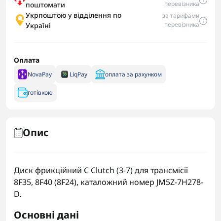
перевізника
поштомати
Укрпоштою у відділення по
за тарифами
перевізника
Україні
Оплата
NovaPay
LiqPay
оплата за рахунком
готівкою
Опис
Диск фрикційний C Clutch (3-7) для трансмісії
8F35, 8F40 (8F24), каталожний номер JM5Z-7H278-
D.
Основні дані