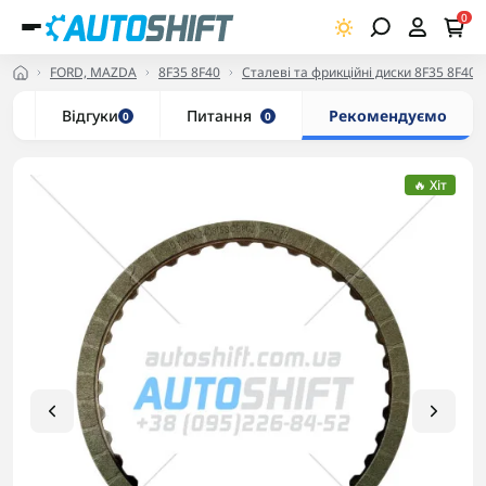
0
FORD, MAZDA
8F35 8F40
Сталеві та фрикційні диски 8F35 8F40
и
Відгуки
Питання
Рекомендуємо
0
0
🔥 Хіт