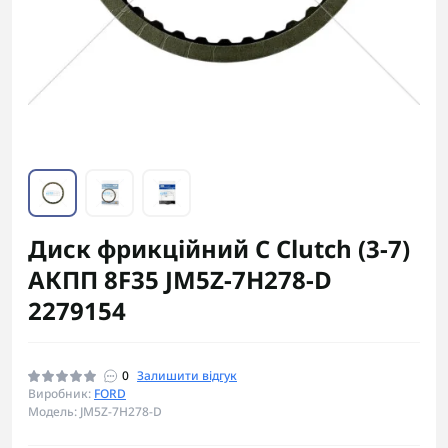
Диск фрикційний C Clutch (3-7)
АКПП 8F35 JM5Z-7H278-D
2279154
0
Залишити відгук
Виробник:
FORD
Модель: JM5Z-7H278-D