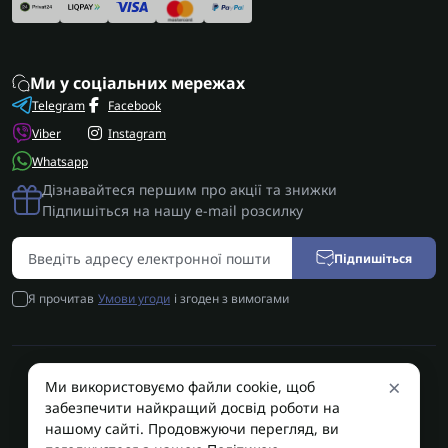
Ми у соціальних мережах
Telegram
Facebook
Viber
Instagram
Whatsapp
Дізнавайтеся першим про акції та знижки
Підпишіться на нашу e-mail розсилку
Підпишіться
Я прочитав
Умови угоди
і згоден з вимогами
×
Ми використовуємо файли cookie, щоб
AUTOSHIFT | Запчастини АКПП | Ремонт АКПП © 2026
забезпечити найкращий досвід роботи на
AUTOSHIFT
нашому сайті. Продовжуючи перегляд, ви