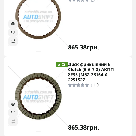
865.38грн.
Диск фрикційний E
🔥 Хіт
Clutch (5-6-7-8) АКПП
8F35 JM5Z-7B164-A
2251527
0
865.38грн.