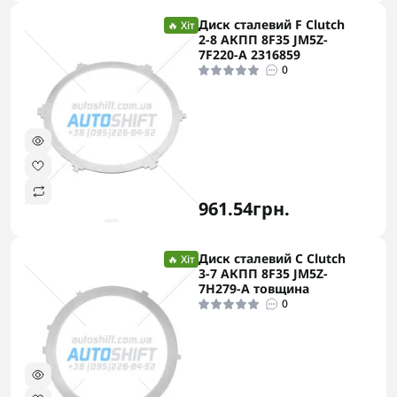
Диск сталевий F Clutch
🔥 Хіт
2-8 АКПП 8F35 JM5Z-
7F220-A 2316859
0
961.54грн.
Диск сталевий C Clutch
🔥 Хіт
3-7 АКПП 8F35 JM5Z-
7H279-A товщина
0