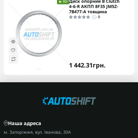
Диск опорний B Clutch
🔥 Хіт
4-6-R АКПП 8F35 JM5Z-
7B477-A товщина
0
1 442.31грн.
Наша адреса
м. Запоріжжя, вул. Іванова, 30А