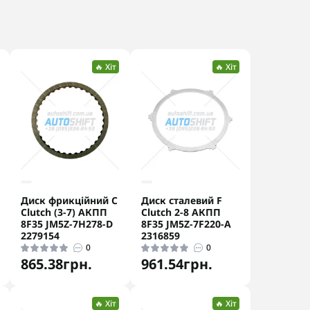
🔥 Хіт
🔥 Хіт
Диск фрикційний C
Диск сталевий F
Clutch (3-7) АКПП
Clutch 2-8 АКПП
8F35 JM5Z-7H278-D
8F35 JM5Z-7F220-A
2279154
2316859
0
0
865.38грн.
961.54грн.
🔥 Хіт
🔥 Хіт