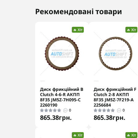
Рекомендовані товари
🔥 Хіт
🔥 Хіт
Диск фрикційний B
Диск фрикційний F
Clutch 4-6-R АКПП
Clutch 2-8 АКПП
8F35 JM5Z-7H095-C
8F35 JM5Z-7F219-A
2260190
2256684
0
0
865.38грн.
865.38грн.
🔥 Хіт
🔥 Хіт