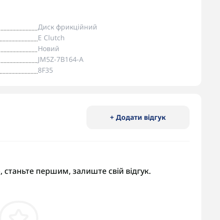
Диск фрикційний
E Clutch
Новий
JM5Z-7B164-A
8F35
+ Додати відгук
, станьте першим, залиште свій відгук.