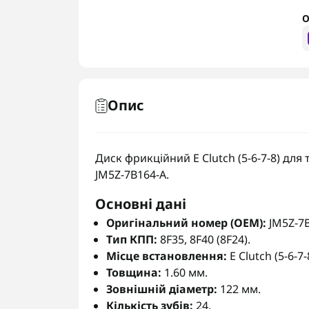
О
Опис
Диск фрикційний E Clutch (5-6-7-8) для 
JM5Z-7B164-A.
Основні дані
Оригінальний номер (OEM):
JM5Z-7B
Тип КПП:
8F35, 8F40 (8F24).
Місце встановлення:
E Clutch (5-6-7-
Товщина:
1.60 мм.
Зовнішній діаметр:
122 мм.
Кількість зубів:
24.