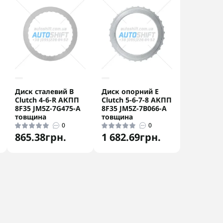
Диск сталевий B
Диск опорний E
Clutch 4-6-R АКПП
Clutch 5-6-7-8 АКПП
8F35 JM5Z-7G475-A
8F35 JM5Z-7B066-A
товщина
товщина
0
0
865.38грн.
1 682.69грн.