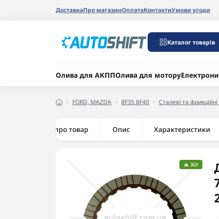
Доставка
Про магазин
Оплата
Контакти
Умови угоди
Каталог товарів
Олива для АКПП
Олива для мотору
Електрони
FORD, MAZDA
8F35 8F40
Сталеві та фрикційні
Все про товар
Опис
Характеристики
🔥 Хіт