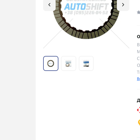
О
В
М
С
О
Т
В
Д