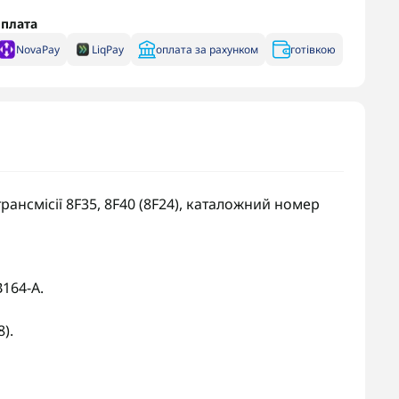
плата
NovaPay
LiqPay
оплата за рахунком
готівкою
трансмісії 8F35, 8F40 (8F24), каталожний номер
164-A.
8).