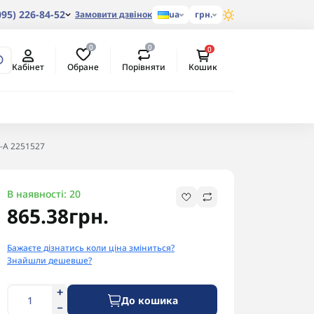
095) 226-84-52
Замовити дзвінок
ua
грн.
0
0
0
Обране
Порівняти
Кабінет
Кошик
4-A 2251527
В наявності: 20
865.38грн.
Бажаєте дізнатись коли ціна зміниться?
Знайшли дешевше?
До кошика