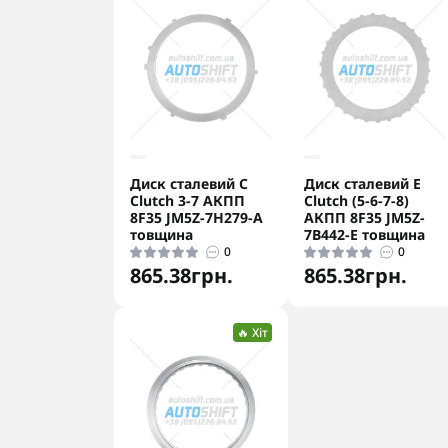
Диск сталевий C
Диск сталевий E
Clutch 3-7 АКПП
Clutch (5-6-7-8)
8F35 JM5Z-7H279-A
АКПП 8F35 JM5Z-
товщина
7B442-E товщина
0
0
865.38грн.
865.38грн.
🔥 Хіт