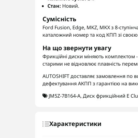
Стан:
Новий.
Сумісність
Ford Fusion, Edge, MKZ, MKX з 8-ступі
каталожний номер та код КПП зі своєю 
На що звернути увагу
Фрикційні диски міняють комплектом - 
старими не відновлює плавність перем
AUTOSHIFT доставляє замовлення по вс
дефектування АКПП з гарантією на вик
JM5Z-7B164-A
,
Диск фрикційний E Clut
Характеристики