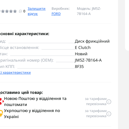
Залишити
Виробник:
Модель: JM5Z-
0
відгук
FORD
7B164-A
сновні характеристики:
ид:
Диск фрикційний
ісце встановлення:
E Clutch
тан:
Новий
ригінальний номер (OEM):
JM5Z-7B164-A
ип КПП:
8F35
сі характеристики
оставимо цей товар:
Новою Поштою у відділення та
за тарифами
перевізника
поштомати
Укрпоштою у відділення по
за тарифами
перевізника
Україні