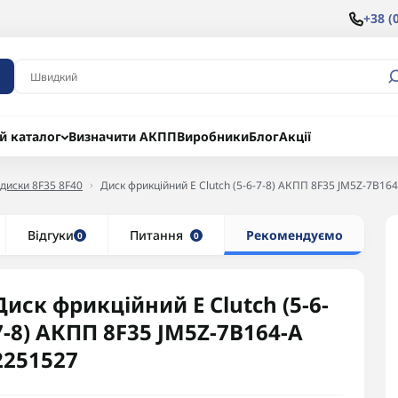
+38 (
й каталог
Визначити АКПП
Виробники
Блог
Акції
 диски 8F35 8F40
Диск фрикційний E Clutch (5-6-7-8) АКПП 8F35 JM5Z-7B16
Відгуки
Питання
Рекомендуємо
0
0
Диск фрикційний E Clutch (5-6-
7-8) АКПП 8F35 JM5Z-7B164-A
2251527