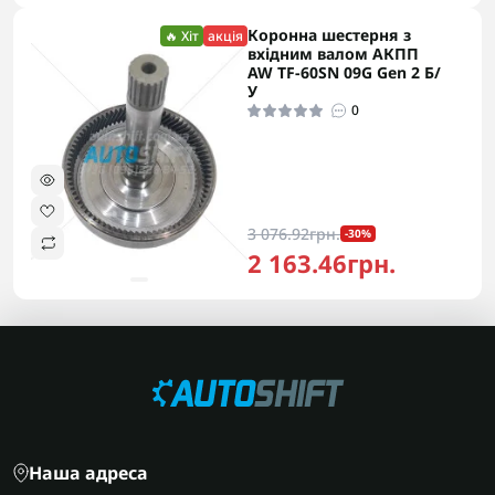
Коронна шестерня з
🔥 Хіт
акція
вхідним валом АКПП
AW TF-60SN 09G Gen 2 Б/
У
0
3 076.92грн.
-30%
2 163.46грн.
Наша адреса