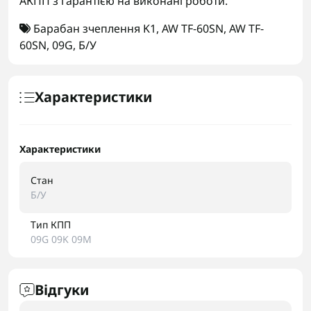
АКПП з гарантією на виконані роботи.
Барабан зчеплення K1
,
AW TF-60SN
,
AW TF-
60SN
,
09G
,
Б/У
Характеристики
Характеристики
Стан
Б/У
Тип КПП
09G 09K 09M
Відгуки