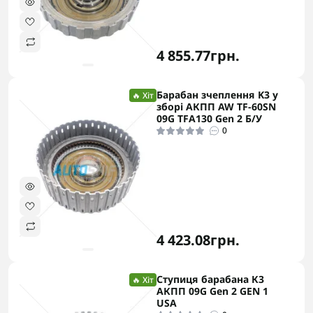
4 855.77грн.
Барабан зчеплення K3 у
🔥 Хіт
зборі АКПП AW TF-60SN
09G TFA130 Gen 2 Б/У
0
4 423.08грн.
Ступиця барабана К3
🔥 Хіт
АКПП 09G Gen 2 GEN 1
USA