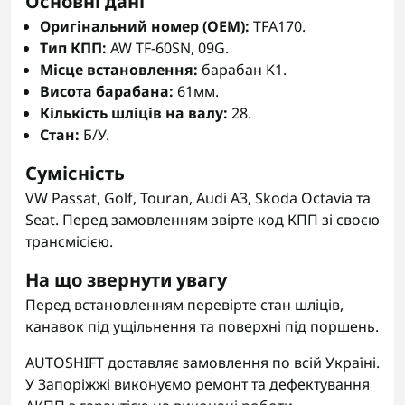
Основні дані
Оригінальний номер (OEM):
TFA170.
Тип КПП:
AW TF-60SN, 09G.
Місце встановлення:
барабан K1.
Висота барабана:
61мм.
Кількість шліців на валу:
28.
Стан:
Б/У.
Сумісність
VW Passat, Golf, Touran, Audi A3, Skoda Octavia та
Seat. Перед замовленням звірте код КПП зі своєю
трансмісією.
На що звернути увагу
Перед встановленням перевірте стан шліців,
канавок під ущільнення та поверхні під поршень.
AUTOSHIFT доставляє замовлення по всій Україні.
У Запоріжжі виконуємо ремонт та дефектування