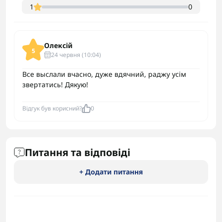
1
0
Олексій
5
24 червня (10:04)
Все выслали вчасно, дуже вдячний, раджу усім
звертатись! Дякую!
Відгук був корисний?
0
Питання та відповіді
+ Додати питання