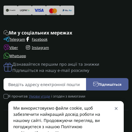
Ми у соціальних мережах
Telegram
Facebook
Viber
Instagram
Whatsapp
Дізнавайтеся першим про акції та знижки
Підпишіться на нашу e-mail розсилку
Підпишіться
Я прочитав
Умови угоди
і згоден з вимогами
×
Ми використовуємо файли cookie, щоб
забезпечити найкращий досвід роботи на
нашому сайті. Продовжуючи перегляд, ви
AUTOSHIFT | Запчастини АКПП | Ремонт АКПП © 2026
погоджуєтеся з нашою Політикою