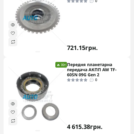
0
721.15грн.
Передня планетарна
🔥 Хіт
передача АКПП AW TF-
60SN 09G Gen 2
0
4 615.38грн.