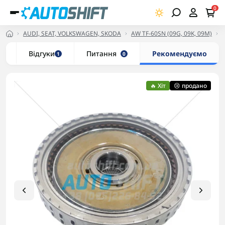
0
AUDI, SEAT, VOLKSWAGEN, SKODA
AW TF-60SN (09G, 09K, 09M)
и
Відгуки
Питання
Рекомендуємо
1
0
🔥 Хіт
😢 продано