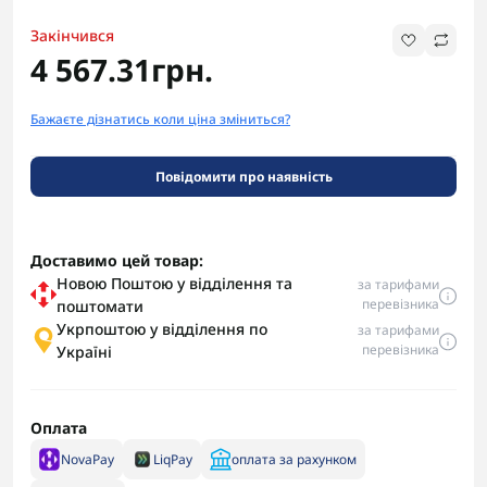
Закінчився
4 567.31грн.
Бажаєте дізнатись коли ціна зміниться?
Повідомити про наявність
Доставимо цей товар:
Новою Поштою у відділення та
за тарифами
перевізника
поштомати
Укрпоштою у відділення по
за тарифами
перевізника
Україні
Оплата
NovaPay
LiqPay
оплата за рахунком