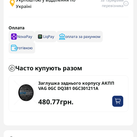
за тарифами
перевізника
Україні
Оплата
NovaPay
LiqPay
оплата за рахунком
готівкою
Часто купують разом
Заглушка заднього корпусу АКПП
VAG 0GC DQ381 0GC301211A
480.77грн.