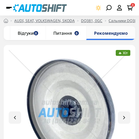
0
AUDI, SEAT, VOLKSWAGEN, SKODA
DQ381, 0GC
Сальники DQ381
и
Відгуки
Питання
Рекомендуємо
0
0
🔥 Хіт