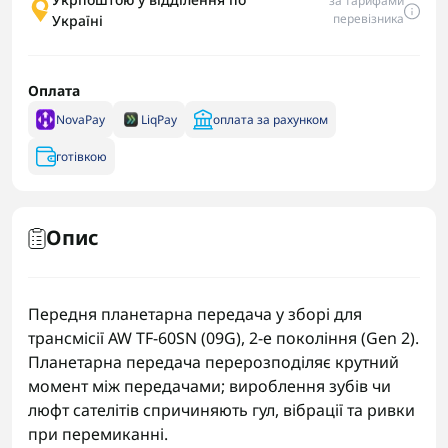
за тарифами
перевізника
Україні
Оплата
NovaPay
LiqPay
оплата за рахунком
готівкою
Опис
Передня планетарна передача у зборі для
трансмісії AW TF-60SN (09G), 2-е покоління (Gen 2).
Планетарна передача перерозподіляє крутний
момент між передачами; вироблення зубів чи
люфт сателітів спричиняють гул, вібрації та ривки
при перемиканні.