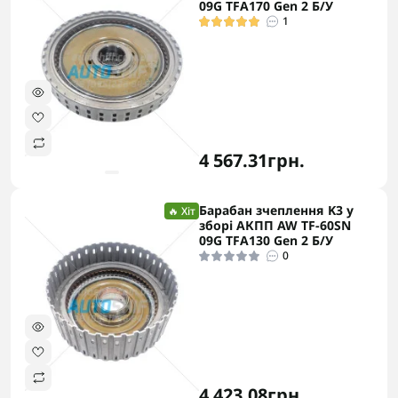
09G TFA170 Gen 2 Б/У
1
4 567.31грн.
Барабан зчеплення K3 у
🔥 Хіт
зборі АКПП AW TF-60SN
09G TFA130 Gen 2 Б/У
0
4 423.08грн.