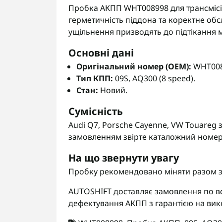
Пробка АКПП WHT008998 для трансмісії 
герметичність піддона та коректне обс
ущільнення призводять до підтікання 
Основні дані
Оригінальний номер (OEM):
WHT008
Тип КПП:
09S, AQ300 (8 speed).
Стан:
Новий.
Сумісність
Audi Q7, Porsche Cayenne, VW Touareg 
замовленням звірте каталожний номер 
На що звернути увагу
Пробку рекомендовано міняти разом з
AUTOSHIFT доставляє замовлення по вс
дефектування АКПП з гарантією на вик