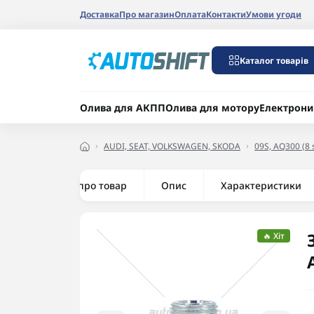
Доставка
Про магазин
Оплата
Контакти
Умови угоди
Каталог товарів
Олива для АКПП
Олива для мотору
Електрони
AUDI, SEAT, VOLKSWAGEN, SKODA
09S, AQ300 (8 
Все про товар
Опис
Характеристики
🔥 Хіт