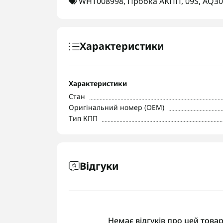
WHT008998
,
Пробка АКПП
,
09S
,
AQ300
Характеристики
Характеристики
Стан
Оригінальний номер (OEM)
Тип КПП
Відгуки
Немає відгуків про цей товар