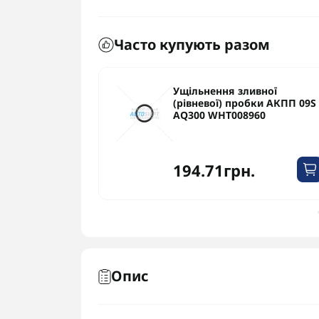
Часто купують разом
ююче
Ущільнення зливної
бки АКПП 09S
(рівневої) пробки АКПП 09S
69
AQ300 WHT008960
.
194.71грн.
Опис