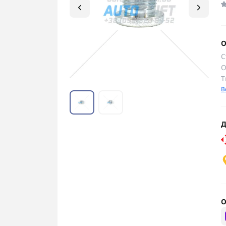
О
С
О
Т
В
Д
О