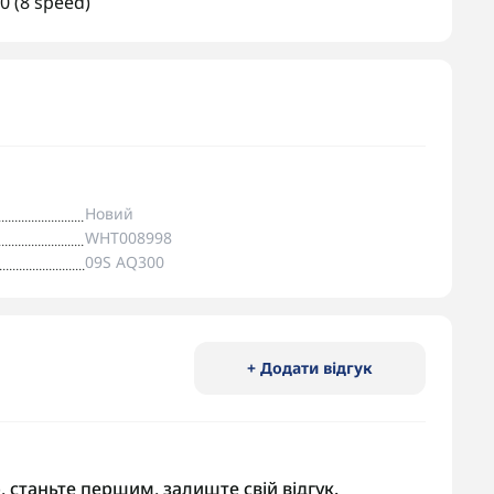
 (8 speed)
Новий
WHT008998
09S AQ300
+ Додати відгук
, станьте першим, залиште свій відгук.