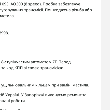
09S, AQ300 (8 speed). Пробка забезпечує
луговування трансмісії. Пошкоджена різьба або
мастила.
998.
з 8-ступінчастим автоматом ZF. Перед
та код КПП зі своєю трансмісією.
 ущільнювальним кільцем при заміні мастила.
ій Україні. У Запоріжжі виконуємо ремонт та
онані роботи.