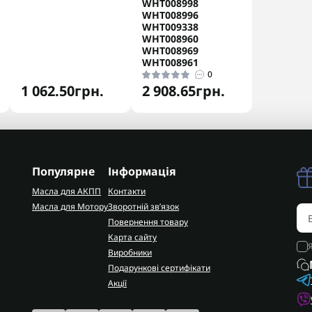
WHT008998
WHT008996
WHT009338
WHT008960
WHT008969
WHT008961
0
1 062.50грн.
2 908.65грн.
Популярне
Інформація
Масла для АКПП
Контакти
Масла для Мотору
Зворотній зв’язок
Повернення товару
Карта сайту
Виробники
Подарункові сертифікати
Акції