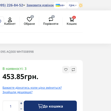
095) 226-84-52
Замовити дзвінок
ua
грн.
0
0
0
Обране
Порівняти
Кабінет
Кошик
 09S AQ300 WHT008998
В наявності: 3
453.85грн.
Бажаєте дізнатись коли ціна зміниться?
Знайшли дешевше?
До кошика