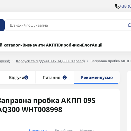
+38 (
й каталог
Визначити АКПП
Виробники
Блог
Акції
speed)
Корпуси та піддони 09S, AQ300 (8 speed)
Заправна пробка АКПП
Відгуки
Питання
Рекомендуємо
0
0
Заправна пробка АКПП 09S
AQ300 WHT008998
Залишити
Виробник:
Модель: