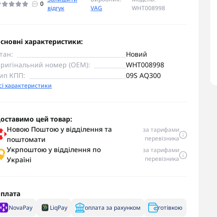
0
відгук
VAG
WHT008998
сновні характеристики:
тан:
Новий
ригінальний номер (OEM):
WHT008998
ип КПП:
09S AQ300
сі характеристики
оставимо цей товар:
Новою Поштою у відділення та
за тарифами
перевізника
поштомати
Укрпоштою у відділення по
за тарифами
перевізника
Україні
плата
NovaPay
LiqPay
оплата за рахунком
готівкою