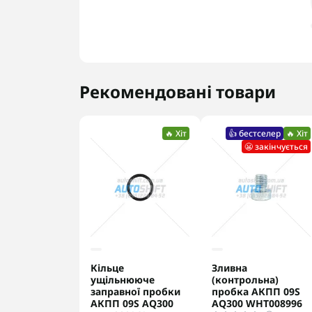
Рекомендовані товари
🔥 Хіт
👍 бестселер
🔥 Хіт
😬 закінчується
Кільце
Зливна
ущільнююче
(контрольна)
заправної пробки
пробка АКПП 09S
АКПП 09S AQ300
AQ300 WHT008996