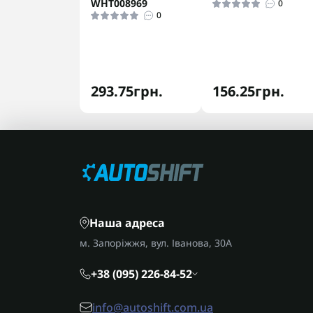
WHT008969
0
0
293.75грн.
156.25грн.
Наша адреса
м. Запоріжжя, вул. Іванова, 30А
+38 (095) 226-84-52
info@autoshift.com.ua