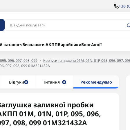
+38 (
й каталог
Визначити АКПП
Виробники
Блог
Акції
095, 096, 097, 098, 099
Корпуси та піддони 01M, 01N, 01P, 095, 096, 097, 09
96, 097, 098, 099 01M321432A
Відгуки
Питання
Рекомендуємо
0
0
Заглушка заливної пробки
АКПП 01M, 01N, 01P, 095, 096,
097, 098, 099 01M321432A