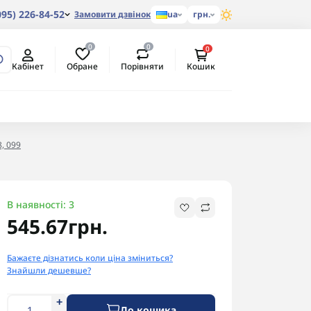
095) 226-84-52
Замовити дзвінок
ua
грн.
0
0
0
Обране
Порівняти
Кабінет
Кошик
8, 099
В наявності: 3
545.67грн.
Бажаєте дізнатись коли ціна зміниться?
Знайшли дешевше?
До кошика