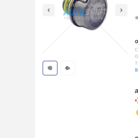
О
С
О
Т
В
Д