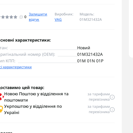
Залишити
Виробник:
Модель:
0
відгук
VAG
01M321432A
сновні характеристики:
тан:
Новий
ригінальний номер (OEM):
01M321432A
ип КПП:
01M 01N 01P
сі характеристики
оставимо цей товар:
Новою Поштою у відділення та
за тарифами
перевізника
поштомати
Укрпоштою у відділення по
за тарифами
перевізника
Україні