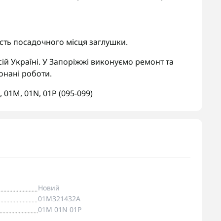
сть посадочного місця заглушки.
ій Україні. У Запоріжжі виконуємо ремонт та
онані роботи.
,
01M
,
01N
,
01P (095-099)
Новий
01M321432A
01M 01N 01P