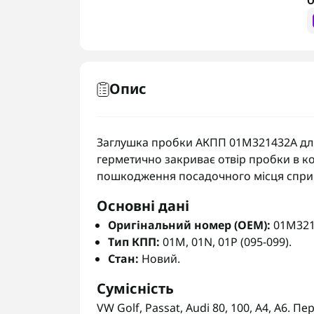
О
Опис
Заглушка пробки АКПП 01M321432A для т
герметично закриває отвір пробки в кор
пошкодження посадочного місця сприч
Основні дані
Оригінальний номер (OEM):
01M321
Тип КПП:
01M, 01N, 01P (095-099).
Стан:
Новий.
Сумісність
VW Golf, Passat, Audi 80, 100, A4, A6.