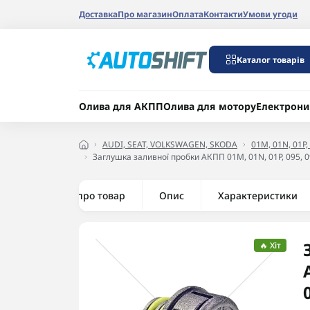
Доставка
Про магазин
Оплата
Контакти
Умови угоди
Каталог товарів
Олива для АКПП
Олива для мотору
Електрони
AUDI, SEAT, VOLKSWAGEN, SKODA
01M, 01N, 01P, 
Заглушка заливної пробки АКПП 01M, 01N, 01P, 095, 0
Все про товар
Опис
Характеристики
🔥 Хіт