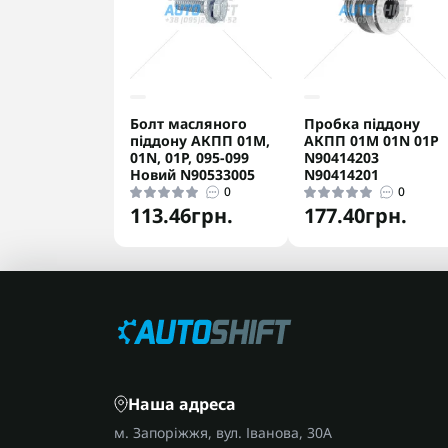
Болт масляного
Пробка піддону
піддону АКПП 01M,
АКПП 01M 01N 01P
01N, 01P, 095-099
N90414203
Новий N90533005
N90414201
0
0
113.46грн.
177.40грн.
Наша адреса
м. Запоріжжя, вул. Іванова, 30А