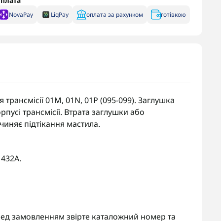
плата
NovaPay
LiqPay
оплата за рахунком
готівкою
рансмісії 01M, 01N, 01P (095-099). Заглушка
пусі трансмісії. Втрата заглушки або
иняє підтікання мастила.
432A.
 Перед замовленням звірте каталожний номер та