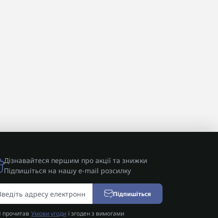
Дізнавайтеся першим про акції та знижки
Підпишіться на нашу e-mail розсилку
Підпишіться
Я прочитав
Умови угоди
і згоден з вимогами